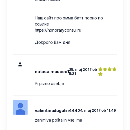
.
Наш сайт про эмма батт порно по
ссылке
https://honoraryconsul.ru
Доброго Вам дня
25. maj 2017 ob
natasa.maucec1
5:21
Prijazno osebje
valentinadugulin444
04. maj 2017 ob 11:49
zanimiva pošta in vse ima