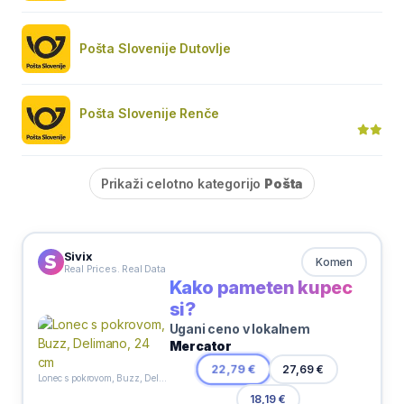
Pošta Slovenije Dutovlje
Pošta Slovenije Renče
Prikaži celotno kategorijo
Pošta
Sivix
Komen
Real Prices. Real Data
Kako pameten kupec
si?
Ugani ceno v lokalnem
Mercator
27,69 €
22,79 €
Lonec s pokrovom, Buzz, Delimano, 24 cm
18,19 €