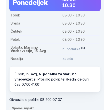
Ponedeljek
10.30
Torek
08.00 - 10.30
Sreda
08.00 - 10.30
Četrtek
08.00 - 10.30
Petek
08.00 - 10.30
Sobota,
Marijino
[1]
ni podatka
Vnebovzetje, 15. Avg
Nedelja
zaprto
[1]
sob, 15. avg,
Ni podatka za Marijino
vnebovzetje.
Prosimo pokličite! (Redni delovni
čas: 07.00-11.00)
Obvestilo o pošiljki 08 200 07 37
Sporoči napako