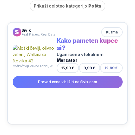
Prikaži celotno kategorijo
Pošta
Sivix
Kuzma
Real Prices. Real Data
Kako pameten kupec
si?
Ugani ceno v lokalnem
Mercator
Moški čevlji, olivno zeleni, Walkmaxx, številka 42
9,99 €
15,99 €
12,99 €
Preveri cene v bližini na Sivix.com