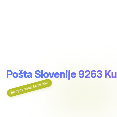
Pošta Slovenije 9263 K
Odprto samo še 55 min!