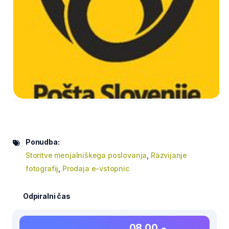
Ponudba:
Storitve menjalniškega poslovanja
,
Razvijanje
fotografij
,
Prodaja e-vstopnic
Odpiralni čas
08.00 -