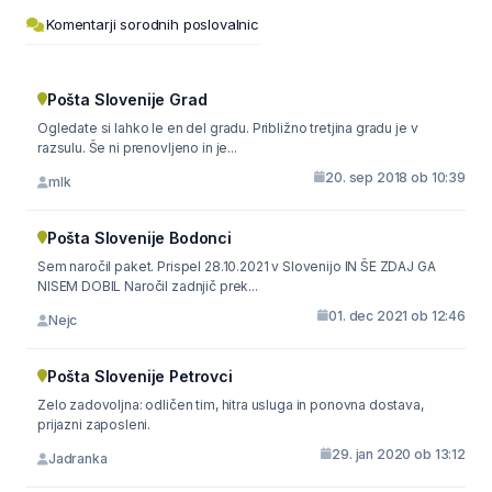
Komentarji sorodnih poslovalnic
Pošta Slovenije Grad
Ogledate si lahko le en del gradu. Približno tretjina gradu je v
razsulu. Še ni prenovljeno in je...
20. sep 2018 ob 10:39
mlk
Pošta Slovenije Bodonci
Sem naročil paket. Prispel 28.10.2021 v Slovenijo IN ŠE ZDAJ GA
NISEM DOBIL Naročil zadnjič prek...
01. dec 2021 ob 12:46
Nejc
Pošta Slovenije Petrovci
Zelo zadovoljna: odličen tim, hitra usluga in ponovna dostava,
prijazni zaposleni.
29. jan 2020 ob 13:12
Jadranka