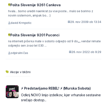
Pošta Slovenije 9261 Cankova
hvala... bomo uredili naenkrat za vse poste... malo se borimo z
novim sistemom, ampak bo... :)
29. nov 2009 ob 13:34
david Krmpotic
Pošta Slovenije 9201 Puconci
na interneti piše ka mate v soboto odpejto od 9 do,,,, vendar nimate
odprejto sen zvao tel 030 ...
26. nov 2022 ob 9:29
odpiralni čas
Akcije v bližini
⚡ Predstavljamo REBEL! ⚡ (Murska Sobota)
Odkrij NOVO linijo izdelkov, kjer vrhunske sestavine
srečajo dostop...