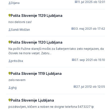
11. jul 2025 ob 12:01
Dijana
Pošta Slovenije 1129 Ljubljana
nov delovni cas!
03. maj 2021 ob 17:42
Sandi Midžan
Pošta Slovenije 1120 Ljubljana
Na pošti Fužine starejši moški za šalterjem tako zelo neprijazen, da
človek ne more verjet. Zabru...
07. sep 2021 ob 15:10
pritožba
Pošta Slovenije 1119 Ljubljana
zelo nevem
27. jul 2012 ob 12:05
ghg
Pošta Slovenije Ljubljana
pozdravljeni, kličem a noben ne dvigne telefona 5473227 lp