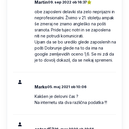
Martin
09. sep 2022 ob 16:37
obe zaposleni delavki sta zelo neprijazni in
neprofesionalni. Živimo v 21. stoletju ampak
še zmeraj ne znamo angleško na pošti
sramota. Pride tujec notri in se zaposlena
niti ne potrudi komunicirati.
Upam da se bo uredilo glede zaposlenih na
pošti Dobrunje glede na to da ima na
google zemljevidih oceno 1,6. Se mi zdi da
je to dovolj dokazil, da se nekaj spremeni.
Marko
05. maj 2021 ob 10:06
Kakšen je delovni čas ?
Na internetu sta dva različna podatka !!!