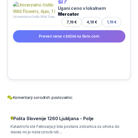
si?
Ugani ceno v lokalnem
Mercator
Univerzalno čistilo Wild Flowers, Ajax, 1 l
4,19 €
7,19 €
1,19 €
Preveri cene v bližini na Sivix.com
Komentarji sorodnih poslovalnic
Pošta Slovenije 1260 Ljubljana - Polje
Katastrofa ste Februarja jr bila postana zd.kartica za otroka do
danes mi jo niste izrocili niti ...