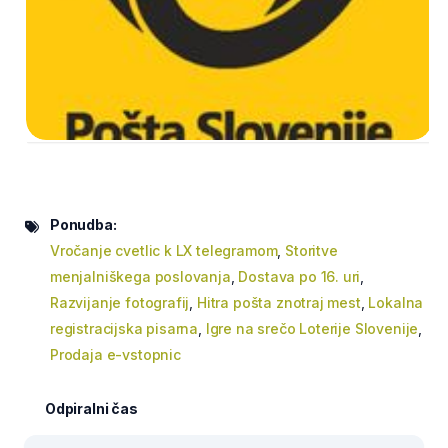
Ponudba:
Vročanje cvetlic k LX telegramom
,
Storitve
menjalniškega poslovanja
,
Dostava po 16. uri
,
Razvijanje fotografij
,
Hitra pošta znotraj mest
,
Lokalna
registracijska pisarna
,
Igre na srečo Loterije Slovenije
,
Prodaja e-vstopnic
Odpiralni čas