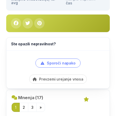
avg
čas
Ste opazili nepravilnost?
Sporoči napako
Prevzemi urejanje vnosa
Mnenja (17)
1
2
3
»