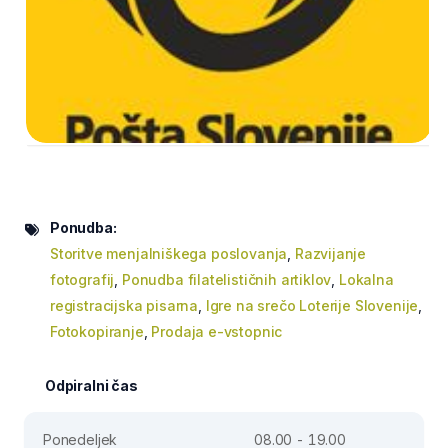
Ponudba:
Storitve menjalniškega poslovanja
,
Razvijanje
fotografij
,
Ponudba filatelističnih artiklov
,
Lokalna
registracijska pisarna
,
Igre na srečo Loterije Slovenije
,
Fotokopiranje
,
Prodaja e-vstopnic
Odpiralni čas
Ponedeljek
08.00 - 19.00