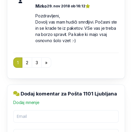
Mirko
29. nov 2018 ob 16:12
Pozdravljeni,
Dovolj vas mam hudiči smrdljivi. Počasni ste
in se krade te iz paketov. VSe vas je treba
na borzo spravit. Pa kake ki majo vsaj
osnovno šolo vzet :-)
1
2
3
»
Dodaj komentar za Pošta 1101 Ljubljana
Dodaj mnenje