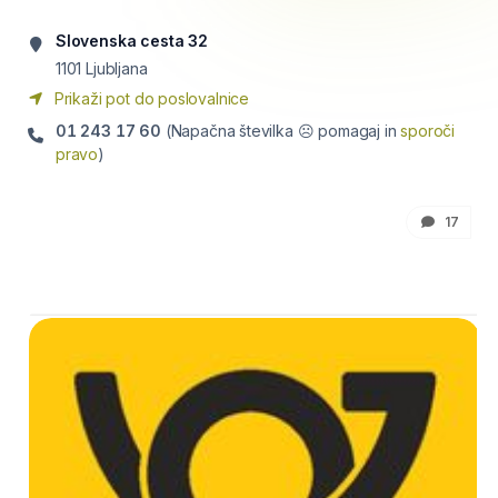
Slovenska cesta 32
1101
Ljubljana
Prikaži pot do poslovalnice
01 243 17 60
(Napačna številka ☹ pomagaj in
sporoči
pravo
)
17