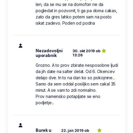
len, da se mu se na domofon ne da
pogledat in pozvonit, ti ga pa doma cakas,
zato da gres lahko potem sam na posto
iskat zadevo. Poden od podna
Nezadovoljni
30. okt 2019 ob
uporabnik
13:26
Grozno. A to prov zbirate nesposobne ljudi
da jih date na salter delat. Od 6. Okencev
delajo dve. In to na dan ko so pokojnine...
Samo da sem oddal posiljko sem cakal 35
minut. A se vam to zdi normalno.
Prov namensko potapljate se eno
podjetje...
Burek u
22. jan 2019 ob