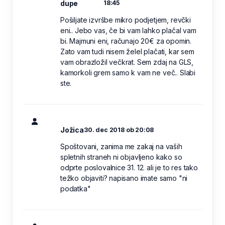
dupe
18:45
Pošiljate izvršbe mikro podjetjem, revčki
eni.. Jebo vas, če bi vam lahko plačal vam
bi. Majmuni eni, računajo 20€ za opomin.
Zato vam tudi nisem želel plačati, kar sem
vam obrazložil večkrat. Sem zdaj na GLS,
kamorkoli grem samo k vam ne več.. Slabi
ste.
Jožica
30. dec 2018 ob 20:08
Spoštovani, zanima me zakaj na vaših
spletnih straneh ni objavljeno kako so
odprte poslovalnice 31. 12. ali je to res tako
težko objaviti? napisano imate samo "ni
podatka"