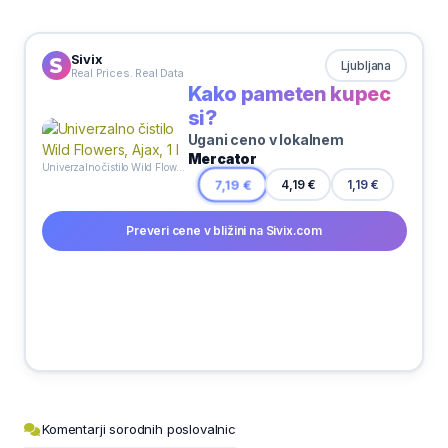
Sivix
Ljubljana
Real Prices. Real Data
Kako pameten kupec
si?
Ugani ceno v lokalnem
Mercator
Univerzalno čistilo Wild Flowers, Ajax, 1 l
1,19 €
7,19 €
4,19 €
Preveri cene v bližini na Sivix.com
Komentarji sorodnih poslovalnic