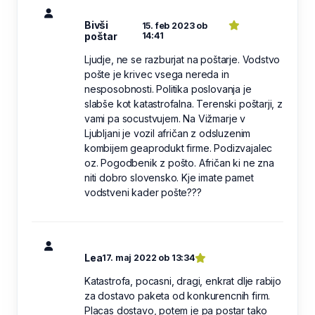
Bivši
15. feb 2023 ob
poštar
14:41
Ljudje, ne se razburjat na poštarje. Vodstvo
pošte je krivec vsega nereda in
nesposobnosti. Politika poslovanja je
slabše kot katastrofalna. Terenski poštarji, z
vami pa socustvujem. Na Vižmarje v
Ljubljani je vozil afričan z odsluzenim
kombijem geaprodukt firme. Podizvajalec
oz. Pogodbenik z pošto. Afričan ki ne zna
niti dobro slovensko. Kje imate pamet
vodstveni kader pošte???
Lea
17. maj 2022 ob 13:34
Katastrofa, pocasni, dragi, enkrat dlje rabijo
za dostavo paketa od konkurencnih firm.
Placas dostavo, potem je pa postar tako