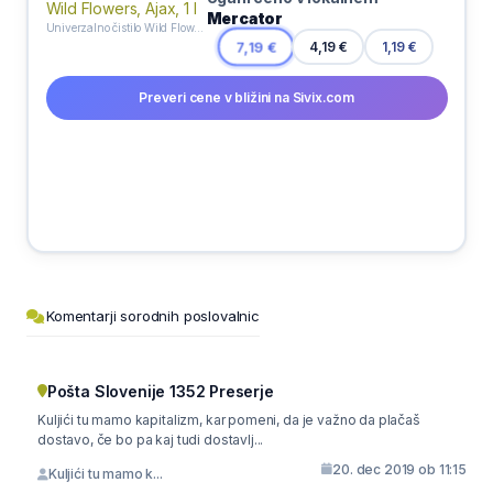
Mercator
Univerzalno čistilo Wild Flowers, Ajax, 1 l
7,19 €
4,19 €
1,19 €
Preveri cene v bližini na Sivix.com
Komentarji sorodnih poslovalnic
Pošta Slovenije 1352 Preserje
Kuljići tu mamo kapitalizm, kar pomeni, da je važno da plačaš
dostavo, če bo pa kaj tudi dostavlj...
20. dec 2019 ob 11:15
Kuljići tu mamo k...