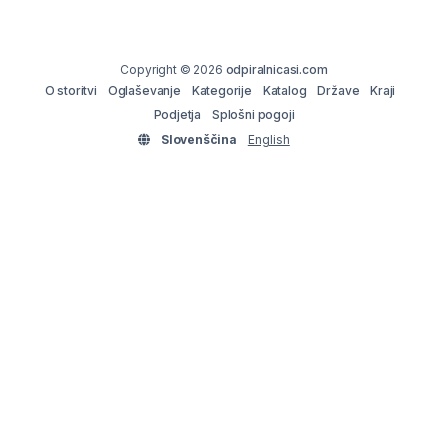
Copyright © 2026
odpiralnicasi.com
O storitvi
Oglaševanje
Kategorije
Katalog
Države
Kraji
Podjetja
Splošni pogoji
Slovenščina
English