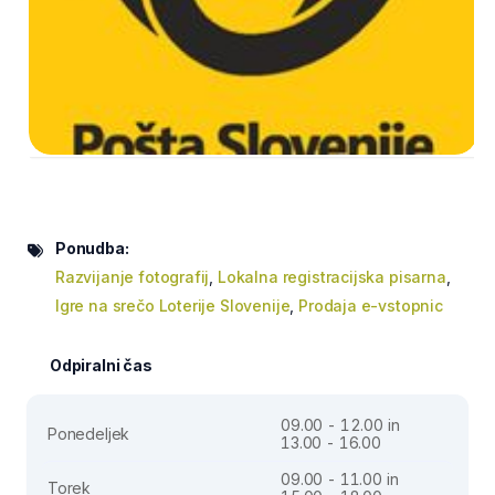
Ponudba:
Razvijanje fotografij
,
Lokalna registracijska pisarna
,
Igre na srečo Loterije Slovenije
,
Prodaja e-vstopnic
Odpiralni čas
09.00 - 12.00 in
Ponedeljek
13.00 - 16.00
09.00 - 11.00 in
Torek