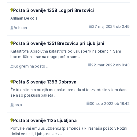
Pošta Slovenije 1358 Log pri Brezovici
Arihaan De cola
27. maj 2024 ob 0:49
Arihaan
Pošta Slovenije 1351 Brezovica pri Ljubljani
Katastrofa. Absolutna katastrofa od uslužbenk na okencih. Sam
hodim 10km stran na drugo pošto sam...
22. mar 2022 ob 8:43
Ko grem na pošto ...
Pošta Slovenije 1356 Dobrova
Že tri dni imajo pri njih moj paket brez da bi to izvedel in v tem času
še niso poskusili paketa ...
30. sep 2022 ob 18:42
josip
Pošta Slovenije 1125 Ljubljana
Pohvale vašemu uslužbencu (pismonoši), ki raznaša pošto v Rožni
dolini cesta II, Ljubljana. Je v...