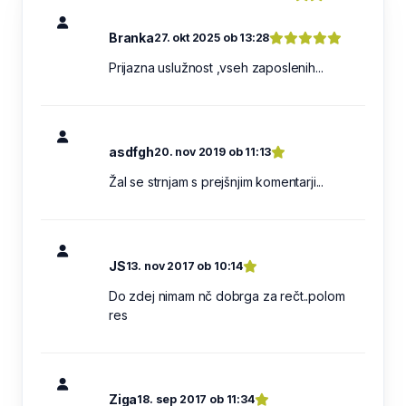
Branka
27. okt 2025 ob 13:28
Prijazna uslužnost ,vseh zaposlenih...
asdfgh
20. nov 2019 ob 11:13
Žal se strnjam s prejšnjim komentarji...
JS
13. nov 2017 ob 10:14
Do zdej nimam nč dobrga za rečt..polom
res
Ziga
18. sep 2017 ob 11:34