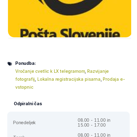
Ponudba:
Vročanje cvetlic k LX telegramom
,
Razvijanje
fotografij
,
Lokalna registracijska pisarna
,
Prodaja e-
vstopnic
Odpiralni čas
08.00 - 11.00 in
Ponedeljek
15.00 - 17.00
08.00 - 11.00 in