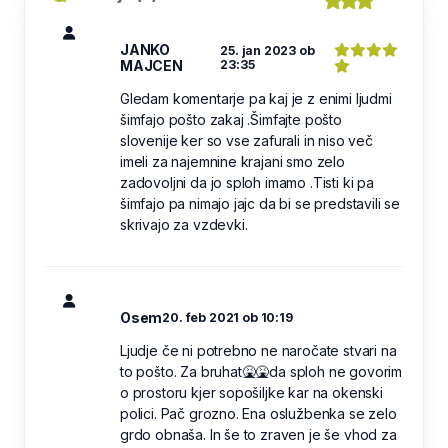
JANKO
25. jan 2023 ob
MAJCEN
23:35
Gledam komentarje pa kaj je z enimi ljudmi
šimfajo pošto zakaj .Šimfajte pošto
slovenije ker so vse zafurali in niso več
imeli za najemnine krajani smo zelo
zadovoljni da jo sploh imamo .Tisti ki pa
šimfajo pa nimajo jajc da bi se predstavili se
skrivajo za vzdevki.
Osem
20. feb 2021 ob 10:19
Ljudje če ni potrebno ne naročate stvari na
to pošto. Za bruhat🤮🤮da sploh ne govorim
o prostoru kjer sopošiljke kar na okenski
polici. Pač grozno. Ena oslužbenka se zelo
grdo obnaša. In še to zraven je še vhod za