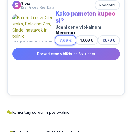
Sivix
Podgorci
Real Prices. Real Data
Kako pameten kupec
si?
Ugani ceno v lokalnem
Mercator
7,69 €
10,69 €
13,79 €
Baterijski osvežilec zraka, Relaxing Zen, Glade, nastavek in polnilo
Preveri cene v bližini na Sivix.com
Komentarji sorodnih poslovalnic