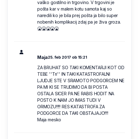
vaško gostilno in trgovino. V trgovini je
pošta kar v malem kotu samota kaj so
naredili ko je bila prej pošta ja bilo super
nobenih komplikacij zdaj pa je živa groza.
🤮🤮🤮🤮🤮
Maja
25. feb 2017 ob 15:21
ZA BRUHAT SO TAKI KOMENTARJI KOT OD
TEBE ''Tri'' IN TAKI KATASTROFALNI
LJUDJE STE V SRAMOTO PODGORCEM NE
PA MI KI SE TRUDIMO DA BI POSTA
OSTALA SICER PA NE RABIS HODIT NA
POSTO K NAM JO IMAS TUDI V
ORMOZU!!!!! RES KATASTROFA ZA
PODGORCE DA TAKI OBSTAJAJO!!!!
Maja mesko