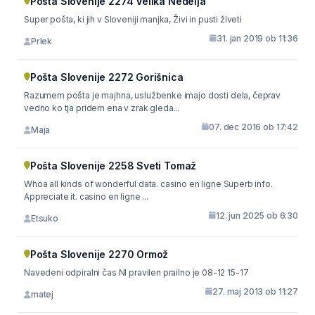
Pošta Slovenije 2274 Velika Nedelja
Super pošta, ki jih v Sloveniji manjka, Živi in pusti živeti
31. jan 2019 ob 11:36
Prlek
Pošta Slovenije 2272 Gorišnica
Razumem pošta je majhna, uslužbenke imajo dosti dela, čeprav
vedno ko tja pridem ena v zrak gleda...
07. dec 2016 ob 17:42
Maja
Pošta Slovenije 2258 Sveti Tomaž
Whoa all kinds of wonderful data. casino en ligne Superb info.
Appreciate it. casino en ligne ...
12. jun 2025 ob 6:30
Etsuko
Pošta Slovenije 2270 Ormož
Navedeni odpiralni čas NI pravilen prailno je 08-12 15-17
27. maj 2013 ob 11:27
matej