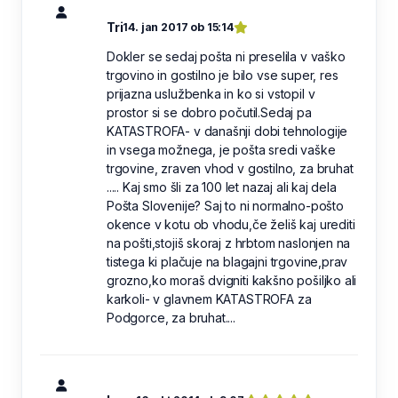
Tri
14. jan 2017 ob 15:14
Dokler se sedaj pošta ni preselila v vaško
trgovino in gostilno je bilo vse super, res
prijazna uslužbenka in ko si vstopil v
prostor si se dobro počutil.Sedaj pa
KATASTROFA- v današnji dobi tehnologije
in vsega možnega, je pošta sredi vaške
trgovine, zraven vhod v gostilno, za bruhat
..... Kaj smo šli za 100 let nazaj ali kaj dela
Pošta Slovenije? Saj to ni normalno-pošto
okence v kotu ob vhodu,če želiš kaj urediti
na pošti,stojiš skoraj z hrbtom naslonjen na
tistega ki plačuje na blagajni trgovine,prav
grozno,ko moraš dvigniti kakšno pošiljko ali
karkoli- v glavnem KATASTROFA za
Podgorce, za bruhat....