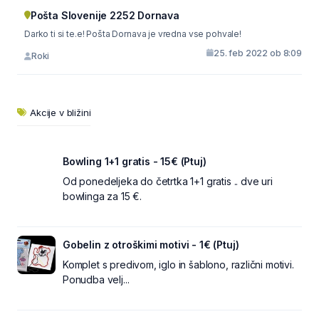
Pošta Slovenije 2252 Dornava
Darko ti si te.e! Pošta Dornava je vredna vse pohvale!
25. feb 2022 ob 8:09
Roki
Akcije v bližini
Bowling 1+1 gratis - 15€ (Ptuj)
Od ponedeljeka do četrtka 1+1 gratis .. dve uri
bowlinga za 15 €.
Gobelin z otroškimi motivi - 1€ (Ptuj)
Komplet s predivom, iglo in šablono, različni motivi.
Ponudba velj...