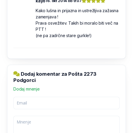
kayo
16. okt 2014 ob 9:07
Kako lušna in prijazna in ustrežljiva zažasna
zamenjava !
Prava osvežitev. Takih bi moralo biti več na
PTT !
(ne pa zadrčne stare gurkle!)
Dodaj komentar za Pošta 2273
Podgorci
Dodaj mnenje