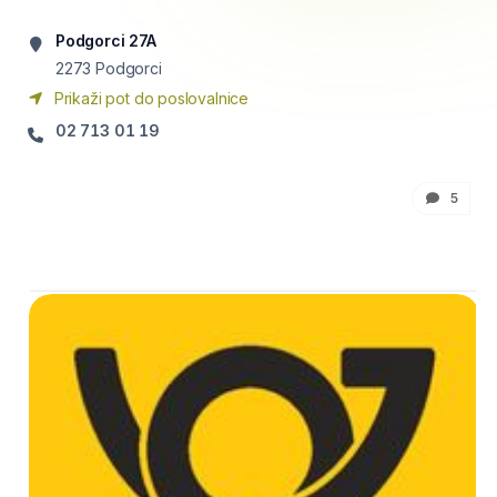
Podgorci 27A
2273
Podgorci
Prikaži pot do poslovalnice
02 713 01 19
5