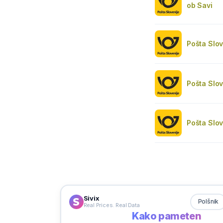
ob Savi
Pošta Slov
Pošta Slo
Pošta Slo
Sivix
Polšnik
Real Prices. Real Data
Kako pameten