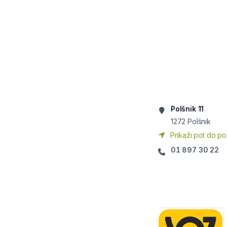
Polšnik 11
1272
Polšnik
Prikaži pot do po
01 897 30 22