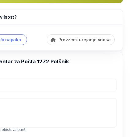
vilnost?
či napako
Prevzemi urejanje vnosa
ntar za Pošta 1272 Polšnik
m obiskovalcem!