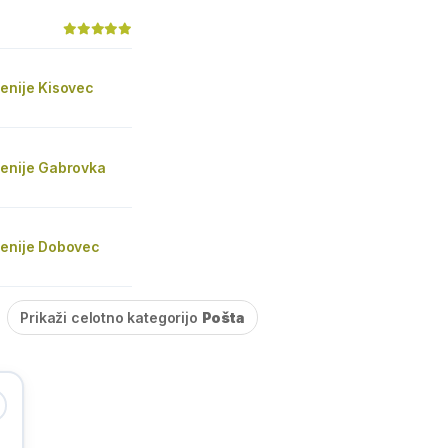
enije Kisovec
venije Gabrovka
venije Dobovec
Prikaži celotno kategorijo
Pošta