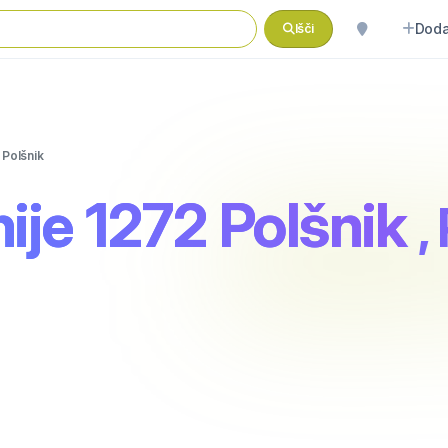
Doda
Išči
 Polšnik
ije 1272 Polšnik
,