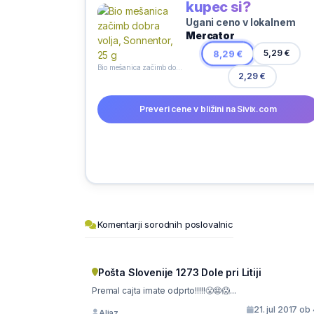
kupec si?
Ugani ceno v lokalnem
Mercator
8,29 €
5,29 €
Bio mešanica začimb dobra volja, Sonnentor, 25 g
2,29 €
Preveri cene v bližini na Sivix.com
Komentarji sorodnih poslovalnic
Pošta Slovenije 1273 Dole pri Litiji
Premal cajta imate odprto!!!!!😤😨😱...
21. jul 2017 ob
Aljaz