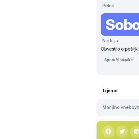
Petek
Sobo
Nedelja
Obvestilo o pošiljk
Sporoči napako
Izjeme
Marijino vnebovze