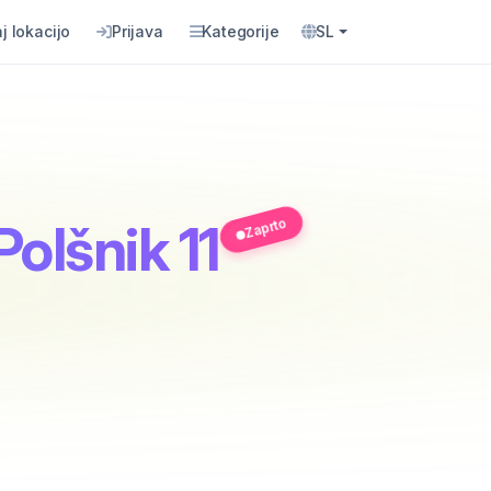
j lokacijo
Prijava
Kategorije
SL
Zaprto
 Polšnik 11