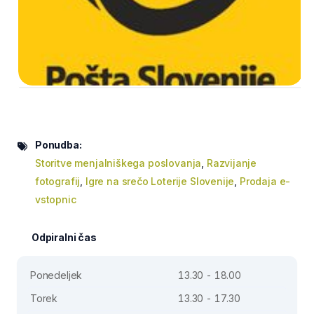
Ponudba:
Storitve menjalniškega poslovanja
,
Razvijanje
fotografij
,
Igre na srečo Loterije Slovenije
,
Prodaja e-
vstopnic
Odpiralni čas
Ponedeljek
13.30 - 18.00
Torek
13.30 - 17.30