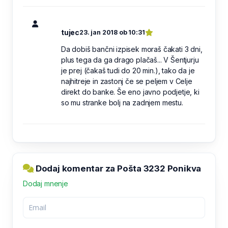
tujec
23. jan 2018 ob 10:31
Da dobiš bančni izpisek moraš čakati 3 dni,
plus tega da ga drago plačaš... V Šentjurju
je prej (čakaš tudi do 20 min.), tako da je
najhitreje in zastonj če se peljem v Celje
direkt do banke. Še eno javno podjetje, ki
so mu stranke bolj na zadnjem mestu.
Dodaj komentar za Pošta 3232 Ponikva
Dodaj mnenje