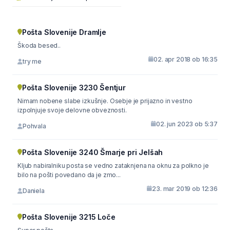
Pošta Slovenije Dramlje
Škoda besed..
02. apr 2018 ob 16:35
try me
Pošta Slovenije 3230 Šentjur
Nimam nobene slabe izkušnje. Osebje je prijazno in vestno
izpolnjuje svoje delovne obveznosti.
02. jun 2023 ob 5:37
Pohvala
Pošta Slovenije 3240 Šmarje pri Jelšah
Kljub nabiralniku posta se vedno zataknjena na oknu za polkno je
bilo na pošti povedano da je zmo...
23. mar 2019 ob 12:36
Daniela
Pošta Slovenije 3215 Loče