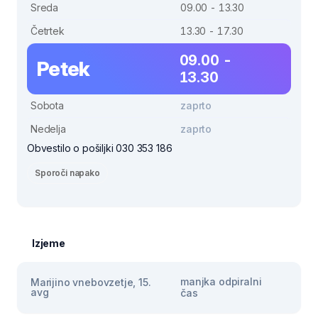
Sreda
09.00 - 13.30
Četrtek
13.30 - 17.30
09.00 -
Petek
13.30
Sobota
zaprto
Nedelja
zaprto
Obvestilo o pošiljki 030 353 186
Sporoči napako
Izjeme
manjka odpiralni
Marijino vnebovzetje, 15.
avg
čas