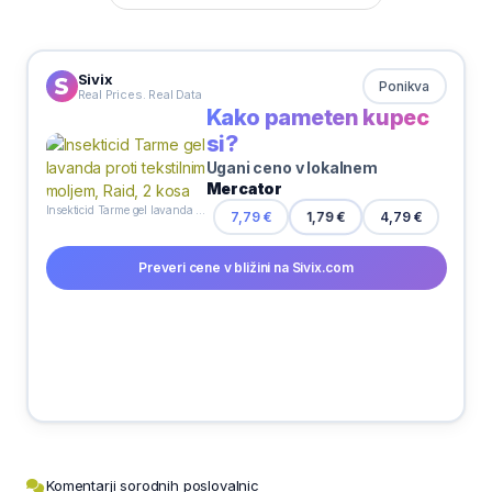
Sivix
Ponikva
Real Prices. Real Data
Kako pameten kupec
si?
Ugani ceno v lokalnem
Mercator
Insekticid Tarme gel lavanda proti tekstilnim moljem, Raid, 2 kosa
4,79 €
7,79 €
1,79 €
Preveri cene v bližini na Sivix.com
Komentarji sorodnih poslovalnic