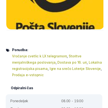
Ponudba:
Vročanje cvetlic k LX telegramom
,
Storitve
menjalniškega poslovanja
,
Dostava po 16. uri
,
Lokalna
registracijska pisarna
,
Igre na srečo Loterije Slovenije
,
Prodaja e-vstopnic
Odpiralni čas
Ponedeljek
08.00 - 19.00