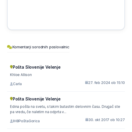
Komentarji sorodnih poslovalnic
Pošta Slovenije Velenje
Khloe Allison
27. feb 2024 ob 15:10
Carla
Pošta Slovenije Velenje
Edina pošta na svetu, s takim butastim delovnim času. Drugač ste
pa vredu, če naletim na odprta v...
30. okt 2017 ob 10:27
IH8PoštaGorica