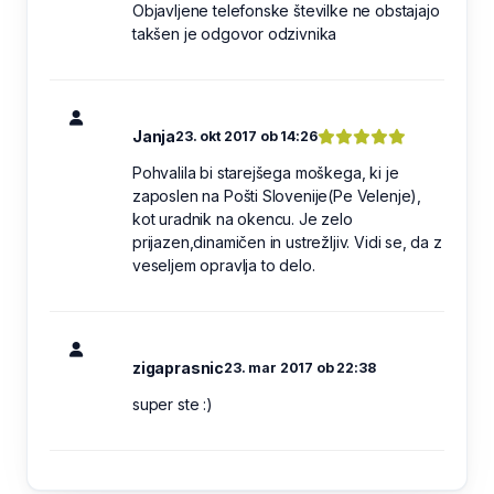
Objavljene telefonske številke ne obstajajo
takšen je odgovor odzivnika
Janja
23. okt 2017 ob 14:26
Pohvalila bi starejšega moškega, ki je
zaposlen na Pošti Slovenije(Pe Velenje),
kot uradnik na okencu. Je zelo
prijazen,dinamičen in ustrežljiv. Vidi se, da z
veseljem opravlja to delo.
zigaprasnic
23. mar 2017 ob 22:38
super ste :)