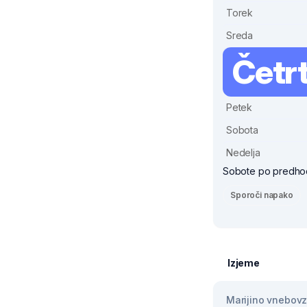
Torek
Sreda
Četr
Petek
Sobota
Nedelja
Sobote po predho
Sporoči napako
Izjeme
Marijino vnebovze