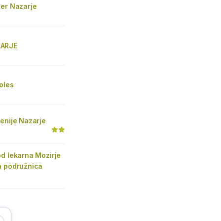
ner Nazarje
ARJE
zoles
enije Nazarje
d lekarna Mozirje
a podružnica