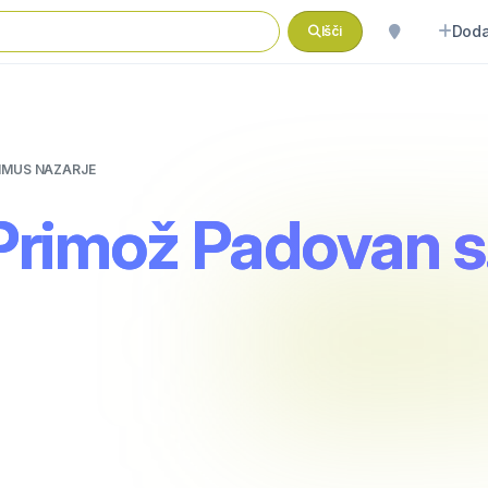
Doda
Išči
PRIMUS NAZARJE
 Primož Padovan