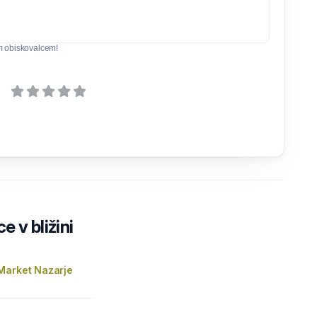
m obiskovalcem!
e v bližini
Market Nazarje