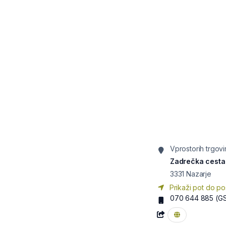
Vprostorih trgov
Zadrečka cesta
3331
Nazarje
Prikaži pot do po
070 644 885
(G