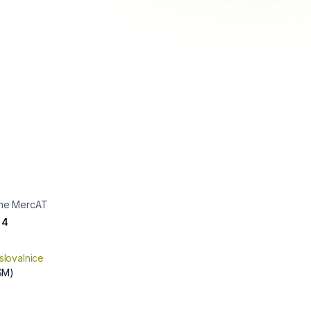
ine MercAT
 4
slovalnice
SM)