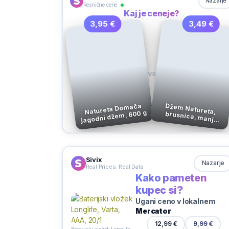
Nazarje
Resnične cene
Kaj je ceneje?
3,95 €
3,49 €
VS
Natureta Domača
Džem Natureta,
brusnica, manj
jagodni džem, 600 g
sladkorja, 250 g
Sivix
Nazarje
Real Prices. Real Data
Kako pameten
kupec si?
Ugani ceno v lokalnem
Mercator
9,99 €
12,99 €
Baterijski vložek Longlife, Varta, AAA, 20/1