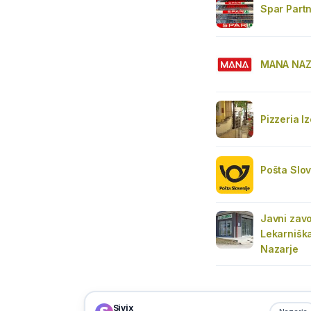
Spar Part
MANA NAZ
Pizzeria I
Pošta Slov
Javni zavo
Lekarnišk
Nazarje
Sivix