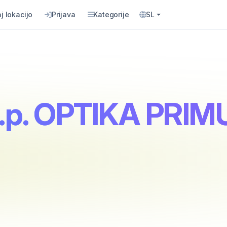
j lokacijo
Prijava
Kategorije
SL
 s.p. OPTIKA PR