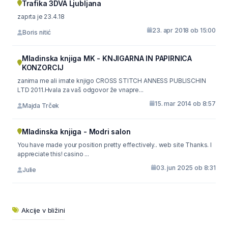
Trafika 3DVA Ljubljana
zaprta je 23.4.18
23. apr 2018 ob 15:00
Boris nitić
Mladinska knjiga MK - KNJIGARNA IN PAPIRNICA
KONZORCIJ
zanima me ali imate knjigo CROSS STITCH ANNESS PUBLISCHIN
LTD 2011.Hvala za vaš odgovor že vnapre...
15. mar 2014 ob 8:57
Majda Trček
Mladinska knjiga - Modri salon
You have made your position pretty effectively.. web site Thanks. I
appreciate this! casino ...
03. jun 2025 ob 8:31
Julie
Akcije v bližini