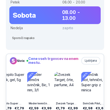
Petek
08.00 - 20.00
08.00 -
Sobota
13.00
Nedelja
zaprto
Sporoči napako
Cene vseh trgovcev na enem
Sivix
Ljubljana
mestu.
-30%
-30%
Lepilo Super Attak, gel, 5g
Moder kemični svinčnik, Bic, 1 mm, 3/1
Zvezek Target, črte, parfume, A4
Svinčnik Pilot, tehnični, Super grip z minica
6,79
–
€7,79
€2,59
–
€3,99
€1,79
–
€2,99
€2,58
–
€3,69
€6