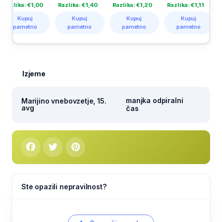
zlika: €1,00
Razlika: €1,40
Razlika: €1,20
Razlika: €1,11
Raz
Kupuj
Kupuj
Kupuj
Kupuj
pametno
pametno
pametno
pametno
Izjeme
manjka odpiralni
Marijino vnebovzetje, 15.
avg
čas
Ste opazili nepravilnost?