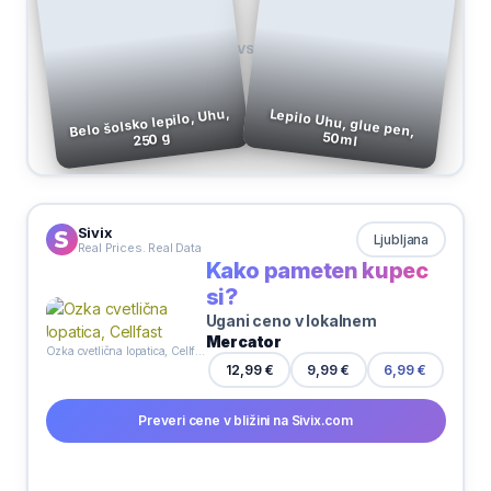
VS
Belo šolsko lepilo, Uhu,
Lepilo Uhu, glue pen,
250 g
50ml
Sivix
Ljubljana
Real Prices. Real Data
Kako pameten kupec
si?
Ugani ceno v lokalnem
Mercator
Ozka cvetlična lopatica, Cellfast
9,99 €
12,99 €
6,99 €
Preveri cene v bližini na Sivix.com