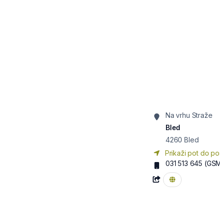
Na vrhu Straže
Bled
4260
Bled
Prikaži pot do po
031 513 645
(GS