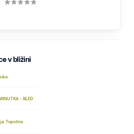
e v bližini
sika
MINUTKA - BLED
ja Topolino