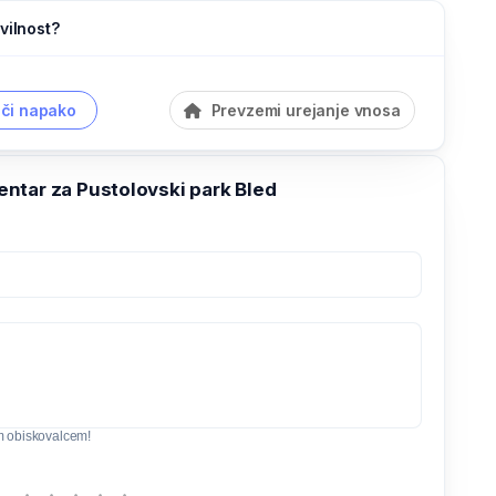
vilnost?
či napako
Prevzemi urejanje vnosa
ntar za Pustolovski park Bled
m obiskovalcem!