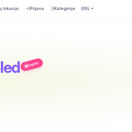
j lokacijo
Prijava
Kategorije
SL
Bled
Zaprto