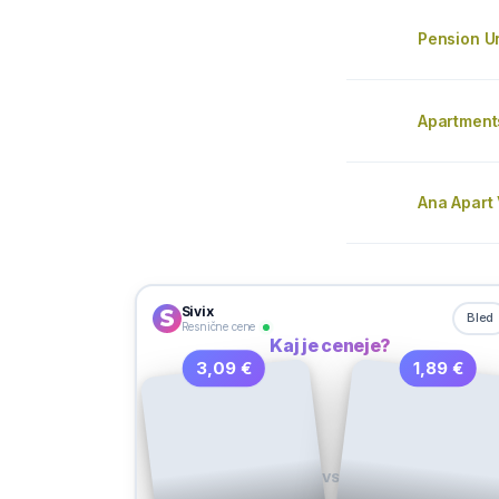
Pension U
Apartment
Ana Apart 
Sivix
Bled
Resnične cene
Kaj je ceneje?
3,09 €
1,89 €
VS