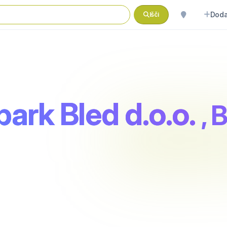
Doda
Išči
park Bled d.o.o.
, 