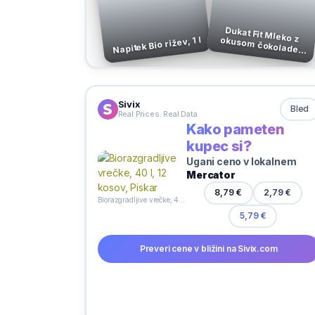
Dukat Fit Mleko z okusom čokolade,
Napitek Bio rižev, 1 l
500 ml
Sivix
Bled
Real Prices. Real Data
Kako pameten
kupec si?
Ugani ceno v lokalnem
Mercator
2,79 €
8,79 €
Biorazgradljive vrečke, 40 l, 12 kosov, Piskar
5,79 €
Preveri cene v bližini na Sivix.com