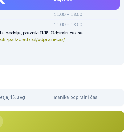
11.00 - 18.00
11.00 - 18.00
a, nedelja, prazniki 11-18. Odpiralni cas na:
ski-park-bled.si/sl/odpiralni-cas/
tje, 15. avg
manjka odpiralni čas