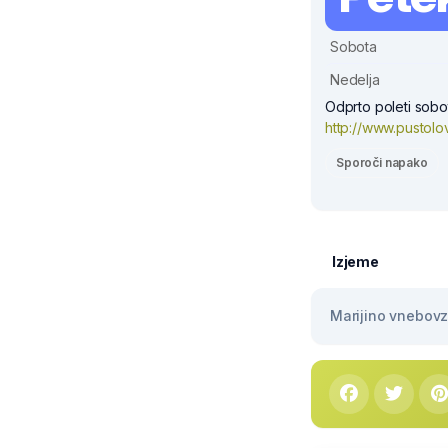
Sobota
Nedelja
Odprto poleti sobot
http://www.pustolov
Sporoči napako
Izjeme
Marijino vnebovze