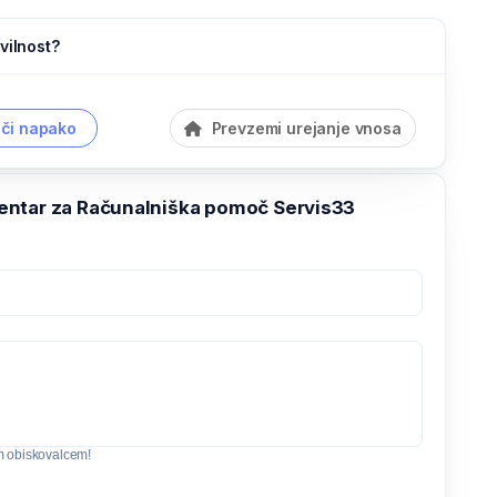
vilnost?
či napako
Prevzemi urejanje vnosa
ntar za Računalniška pomoč Servis33
m obiskovalcem!