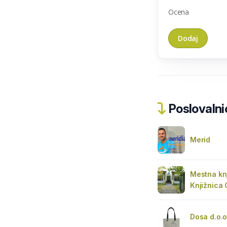
Ocena
Poslovalnic
Merid
Mestna knj
Knjižnica 
Dosa d.o.o