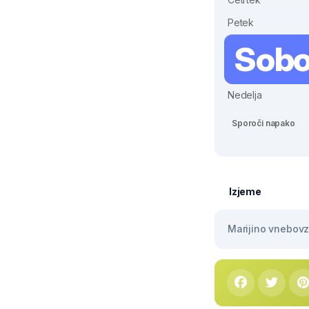
Petek
Sobo
Nedelja
Sporoči napako
Izjeme
Marijino vnebovze