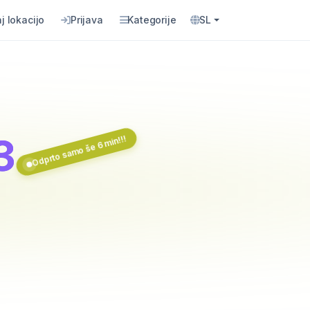
j lokacijo
Prijava
Kategorije
SL
3
Odprto samo še 6 min!!!