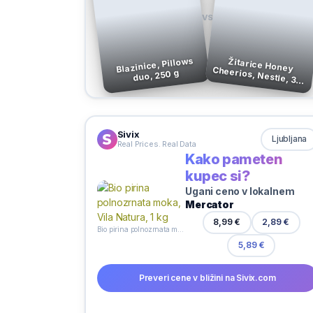
VS
Blazinice, Pillows
Žitarice Honey Cheerios, Nestle, 375
duo, 250 g
g
Sivix
Ljubljana
Real Prices. Real Data
Kako pameten
kupec si?
Ugani ceno v lokalnem
Mercator
2,89 €
8,99 €
Bio pirina polnozrnata moka, Vila Natura, 1 kg
5,89 €
Preveri cene v bližini na Sivix.com