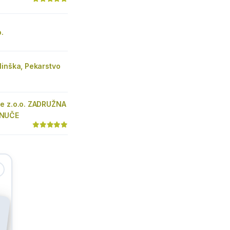
o.
linška, Pekarstvo
e z.o.o. ZADRUŽNA
RNUČE