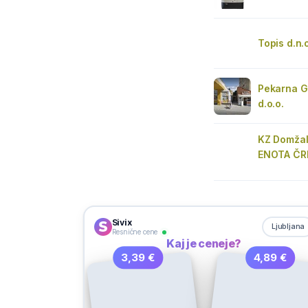
Topis d.n.
Pekarna G
d.o.o.
KZ Domžal
ENOTA Č
Sivix
Ljubljana
Resnične cene
Kaj je ceneje?
3,39 €
4,89 €