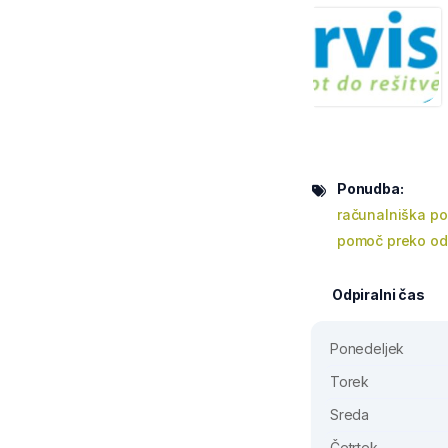
Ponudba:
računalniška p
pomoč preko od
Odpiralni čas
Ponedeljek
Torek
Sreda
Četrtek