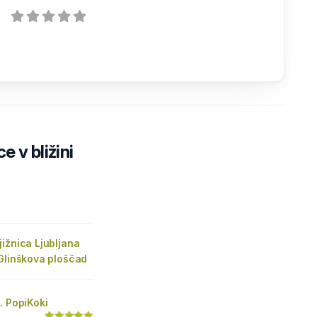
e v bližini
ižnica Ljubljana
Glinškova ploščad
. PopiKoki