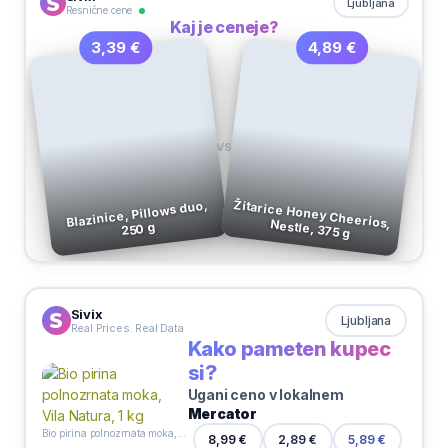
Ljubljana
Resnične cene
Kaj je ceneje?
4,89 €
3,39 €
VS
Blazinice, Pillows duo,
Žitarice Honey Cheerios, Nestle, 375 g
250 g
Sivix
Ljubljana
Real Prices. Real Data
Kako pameten kupec
si?
Ugani ceno v lokalnem
Mercator
Bio pirina polnozrnata moka, Vila Natura, 1 kg
8,99 €
2,89 €
5,89 €