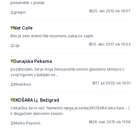
pneumatik + pranje
25. okt 2013 ob 19:07
gregor
Net Cafe
Bilo je zelo dobro! Ne razumem, zakaj so zaprli.
12. dec 2017 ob 15:03
Lija
Dunajska Pekarna
pozdravljeni, žal je moja žena pustila sinovo glasbeno skrinjico v
svoji trgovini v ljubljani na ...
17. jul 2022 ob 10:01
Musicbox
EKOŠARA Lj. Bežigrad
Cekarčka žal ni več. Namesto njega je sedaj EKOŠARA (eko šara …)
z drugačnim delovnim časom.
26. mar 2015 ob 11:56
Marko Popović