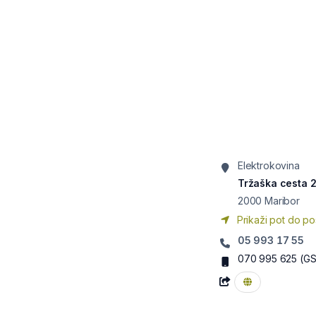
Elektrokovina
Tržaška cesta 
2000
Maribor
Prikaži pot do po
05 993 17 55
070 995 625
(G