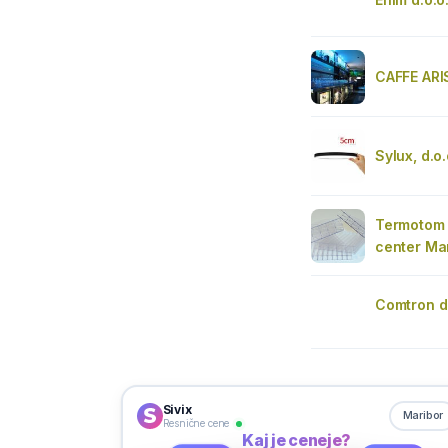
CAFFE AR
Sylux, d.o
Termotom d
center Ma
Comtron d.
Sivix
Maribor
Resnične cene
Kaj je ceneje?