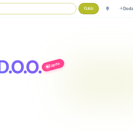
Doda
Išči
.O.O.
Zaprto