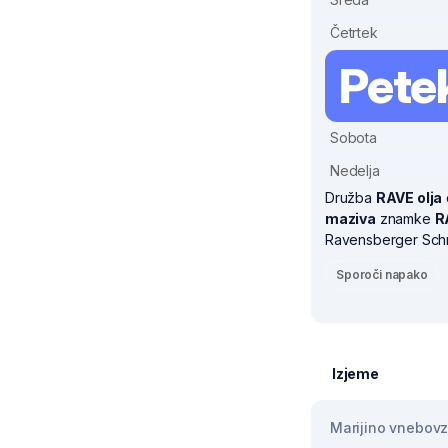
Četrtek
Pete
Sobota
Nedelja
Družba
RAVE olja
maziva
znamke
R
Ravensberger Schmie
Sporoči napako
Izjeme
Marijino vnebovze