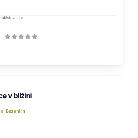
m obiskovalcem!
e v bližini
o. Bazeni in
.