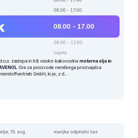
08.00 - 17.00
k
08.00 - 17.00
08.00 - 12.00
zaprto
d.o.o. zastopa in trži visoko-kakovostna
motorna olja in
AVENOL
. Gre za proizvode nemškega proizvajalca
rstoffvertrieb GmbH, ki je, z d...
tje, 15. avg
manjka odpiralni čas