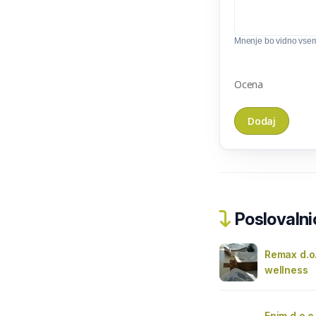
Mnenje bo vidno vse
Ocena
Poslovalnic
Remax d.o.
wellness
Enim d.o.o