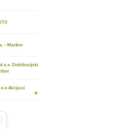
ISTO
.o. - Maribor
.o.o. Distribucijski
ribor
o.o Akcija.si