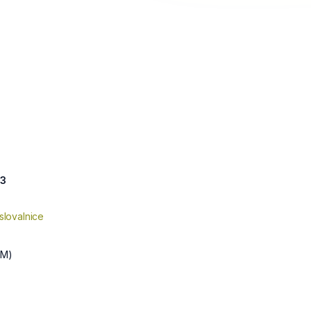
23
slovalnice
SM)