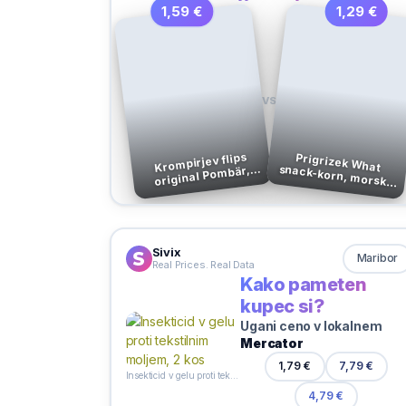
1,59 €
1,29 €
VS
Krompirjev flips
Prigrizek What snack-korn, morska sol, brez.glutena,
original Pombär,
Kelly´s (65 g)
50g
Sivix
Maribor
Real Prices. Real Data
Kako pameten
kupec si?
Ugani ceno v lokalnem
Mercator
7,79 €
1,79 €
Insekticid v gelu proti tekstilnim moljem, 2 kos
4,79 €