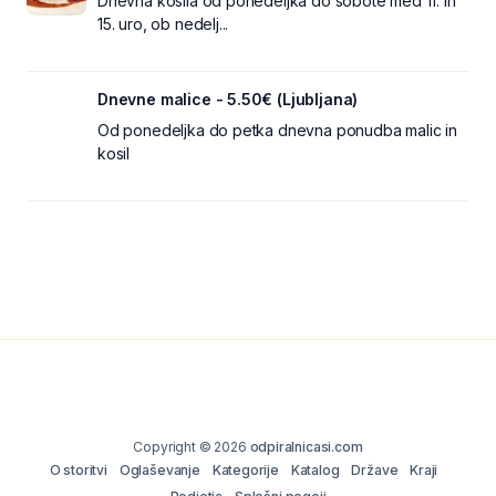
Dnevna kosila od ponedeljka do sobote med 11. in
15. uro, ob nedelj...
Dnevne malice - 5.50€ (Ljubljana)
Od ponedeljka do petka dnevna ponudba malic in
kosil
Copyright © 2026
odpiralnicasi.com
O storitvi
Oglaševanje
Kategorije
Katalog
Države
Kraji