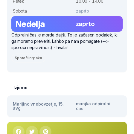
Petek
10.00 - 14.00
Sobota
zaprto
Nedelja
zaprto
Odpiralni čas je morda daljši. To je začasen podatek, ki
ga moramo preveriti. Lahko pa nam pomagate (-->
sporoči nepravilnost) - hvala!
Sporoči napako
Izjeme
manjka odpiralni
Marijino vnebovzetje, 15.
avg
čas