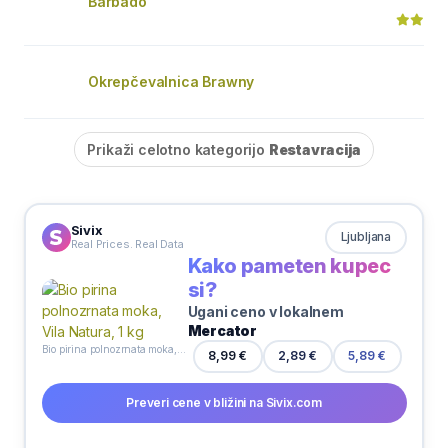
Barbado
Okrepčevalnica Brawny
Prikaži celotno kategorijo
Restavracija
Sivix
Ljubljana
Real Prices. Real Data
Kako pameten kupec
si?
Ugani ceno v lokalnem
Mercator
Bio pirina polnozrnata moka, Vila Natura, 1 kg
8,99 €
2,89 €
5,89 €
Preveri cene v bližini na Sivix.com