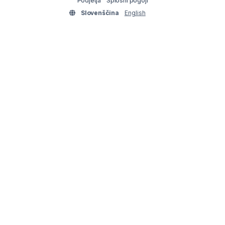
Podjetja
Splošni pogoji
Slovenščina
English