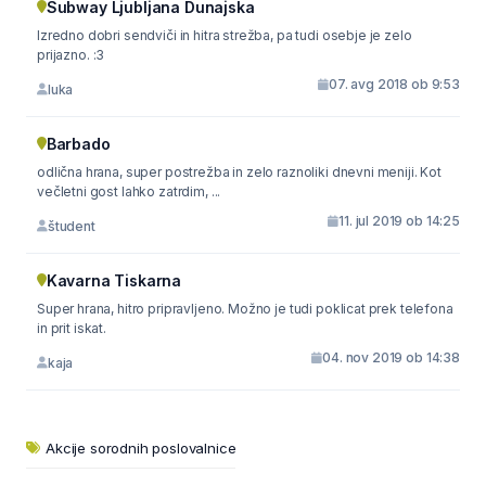
Subway Ljubljana Dunajska
Izredno dobri sendviči in hitra strežba, pa tudi osebje je zelo
prijazno. :3
07. avg 2018 ob 9:53
luka
Barbado
odlična hrana, super postrežba in zelo raznoliki dnevni meniji. Kot
večletni gost lahko zatrdim, ...
11. jul 2019 ob 14:25
študent
Kavarna Tiskarna
Super hrana, hitro pripravljeno. Možno je tudi poklicat prek telefona
in prit iskat.
04. nov 2019 ob 14:38
kaja
Akcije sorodnih poslovalnice