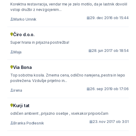
Korektna restavracija, vendar me je zelo motilo, da je lastnik dovolil
vstop družbi z nevzgojenim...
29. dec 2016 ob 15:44
Marko Umnik
Čiro d.o.o.
Super hrana in prijazna postrežba!
28. jun 2017 ob 18:54
Maja
Via Bona
Top sobotna kosila. Zmerna cena, odlično narejena, pestra in lepo
postrežena. Vzdušje prijetno in...
26. sep 2019 ob 17:06
irena
Kurji tat
odličen ambient , prijazno osebje , vsekakor priporočam
23. nov 2017 ob 3:01
Branka Podlesnik