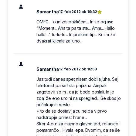
Samantha
17. feb 2012 ob 19:32
OMFG... :o in zdj pokličem... In se oglasi:
"Moment... Aha ta pa ta ste... Amm... Hallo
hallo!..." tu-tu-tu... In prekine tip... Kr sm že
dvakrat klicala za juho...
Samantha
17. feb 2012 ob 18:59
Jaz tudi danes spet nisem dobila juhe. Sej
telefonist pa šef sta prijazna. Ampak
zagotovili so mi, da jo bodo poslali. In je
zdaj že eno uro ni na spregled... Še skos jo
pričakujem veste...
+ to da se dostavljalcu ne da v prvo
nadstropje prinest hrane...
Skor 4 eur za majhno glavno jed, roladico i
pomarančo... Hvala lepa. Dvomim, da se še