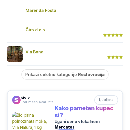
Marenda Pošta
Čiro d.o.o.
Via Bona
Prikaži celotno kategorijo
Restavracija
Sivix
Ljubljana
Real Prices. Real Data
Kako pameten kupec
si?
Ugani ceno v lokalnem
Mercator