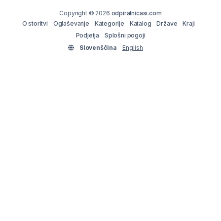
Copyright © 2026
odpiralnicasi.com
O storitvi
Oglaševanje
Kategorije
Katalog
Države
Kraji
Podjetja
Splošni pogoji
Slovenščina
English