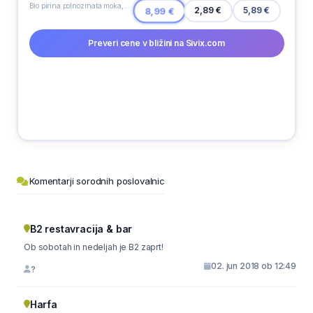
Bio pirina polnozrnata moka, Vila Natura, 1 kg
2,89 €
8,99 €
5,89 €
Preveri cene v bližini na Sivix.com
Komentarji sorodnih poslovalnic
B2 restavracija & bar
Ob sobotah in nedeljah je B2 zaprt!
02. jun 2018 ob 12:49
?
Harfa