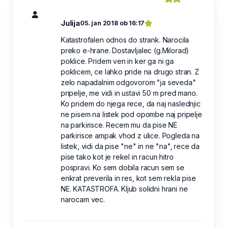
Julija
05. jan 2018 ob 16:17
Katastrofalen odnos do strank. Narocila
preko e-hrane. Dostavljalec (g.Milorad)
poklice. Pridem ven in ker ga ni ga
poklicem, ce lahko pride na drugo stran. Z
zelo napadalnim odgovorom "ja seveda"
pripelje, me vidi in ustavi 50 m pred mano.
Ko pridem do njega rece, da naj naslednjic
ne pisem na listek pod opombe naj pripelje
na parkirisce. Recem mu da pise NE
parkirisce ampak vhod z ulice. Pogleda na
listek, vidi da pise "ne" in ne "na", rece da
pise tako kot je rekel in racun hitro
pospravi. Ko sem dobila racun sem se
enkrat preverila in res, kot sem rekla pise
NE. KATASTROFA. Kljub solidni hrani ne
narocam vec.