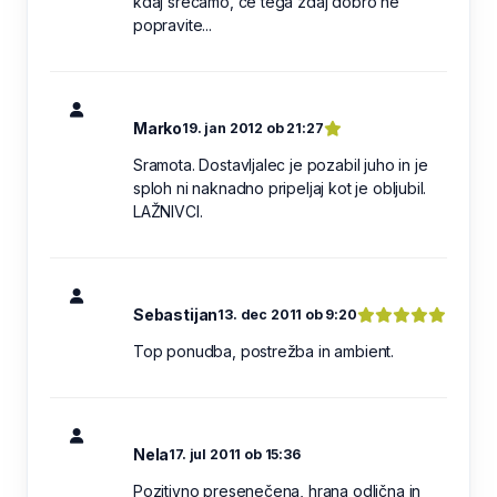
kdaj srečamo, če tega zdaj dobro ne
popravite...
Marko
19. jan 2012 ob 21:27
Sramota. Dostavljalec je pozabil juho in je
sploh ni naknadno pripeljaj kot je obljubil.
LAŽNIVCI.
Sebastijan
13. dec 2011 ob 9:20
Top ponudba, postrežba in ambient.
Nela
17. jul 2011 ob 15:36
Pozitivno presenečena, hrana odlična in