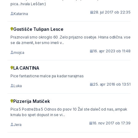
pica...hvala Leščan:)
28. jul 2017 ob 22:35
Katarina
Gostišče Tulipan Lesce
Praznovali smo okroglo 60 .Zelo prijazno osebje. Hrana odlična. vse
se da zmenit, ker smo imeli v...
16. apr 2023 ob 11:48
mojca
LA CANTINA
Pice fantasticne malce pa kadar narajmas
25. apr 2016 ob 13:51
Luka
Pizzerija Matiček
Pica 5 Postrežba 5 Odnos do psov 10 Žal ste daleč od nas, ampak
kmalu bo spet dopust in se vi...
16. nov 2017 ob 17:39
Jera