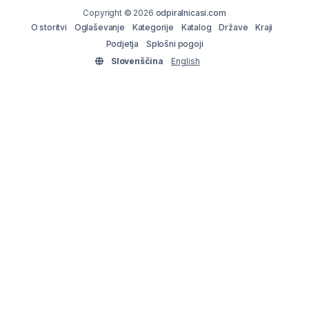
Copyright © 2026
odpiralnicasi.com
O storitvi
Oglaševanje
Kategorije
Katalog
Države
Kraji
Podjetja
Splošni pogoji
Slovenščina
English