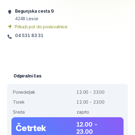
Begunjska cesta 9
4248
Lesce
Prikaži pot do poslovalnice
04 531 83 31
Odpiralni čas
Ponedeljek
12.00 - 23.00
Torek
12.00 - 23.00
Sreda
zaprto
12.00 -
Četrtek
23.00