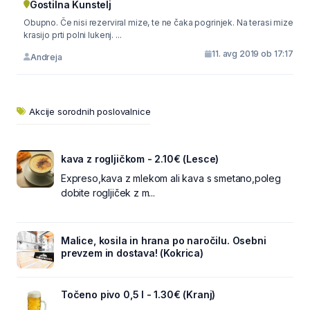
Gostilna Kunstelj
Obupno. Če nisi rezerviral mize, te ne čaka pogrinjek. Na terasi mize
krasijo prti polni lukenj. ...
11. avg 2019 ob 17:17
Andreja
Akcije sorodnih poslovalnice
kava z rogljičkom - 2.10€ (Lesce)
Expreso,kava z mlekom ali kava s smetano,poleg
dobite rogljiček z m...
Malice, kosila in hrana po naročilu. Osebni
prevzem in dostava! (Kokrica)
Točeno pivo 0,5 l - 1.30€ (Kranj)