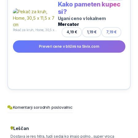
Kako pameten kupec
si?
Ugani ceno v lokalnem
Mercator
Pekač za kruh, Home, 30,5 x 11,5 x 7 cm
4,19 €
1,19 €
7,19 €
Preveri cene v bližini na Sivix.com
Komentarji sorodnih poslovalnic
Leščan
Dostava je res hitra, tudi sedaj ko imajo polno...super vroca