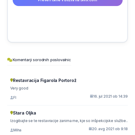
Komentarji sorodnih poslovalnic
Restavracija Figarola Portorož
Very good
16. jul 2021 ob 14:39
FI
Stara Oljka
Izogibajte se te restavracije zanima me, kje so inšpekcijske službe..
20. avg 2021 ob 9:18
Miha