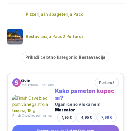
Pizzerija in špageterija Paco
Restavracija Paco2 Portorož
Prikaži celotno kategorijo
Restavracija
Sivix
Portorož
Real Prices. Real Data
Kako pameten kupec
si?
Ugani ceno v lokalnem
Mercator
Finish Osvežilec pomivalnega stroja Limona, 18 g
4,95 €
1,95 €
7,98 €
Preveri cene v bližini na Sivix.com