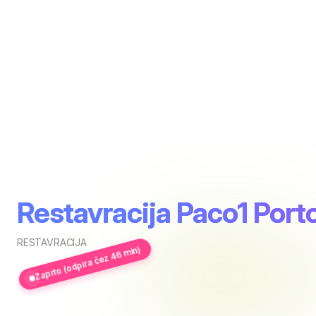
Restavracija Paco1 Port
RESTAVRACIJA
Zaprto (odpira čez 46 min)