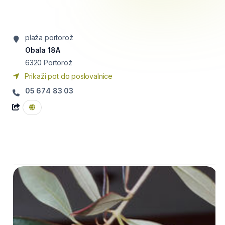
plaža portorož
Obala 18A
6320
Portorož
Prikaži pot do poslovalnice
05 674 83 03