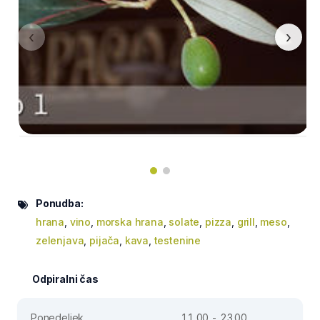
‹
›
Ponudba:
hrana
,
vino
,
morska hrana
,
solate
,
pizza
,
grill
,
meso
,
zelenjava
,
pijača
,
kava
,
testenine
Odpiralni čas
Ponedeljek
11.00 - 23.00