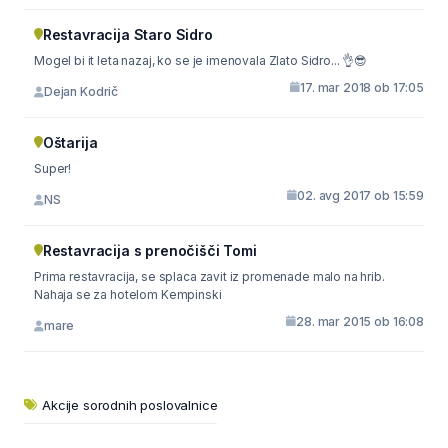
Restavracija Staro Sidro
Mogel bi it leta nazaj, ko se je imenovala Zlato Sidro... 👌😎
17. mar 2018 ob 17:05
Dejan Kodrič
Oštarija
Super!
02. avg 2017 ob 15:59
NS
Restavracija s prenočišči Tomi
Prima restavracija, se splaca zavit iz promenade malo na hrib.
Nahaja se za hotelom Kempinski
28. mar 2015 ob 16:08
mare
Akcije sorodnih poslovalnice