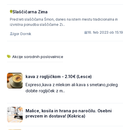
Slaščičarna Zima
Pred leti slaščičarna Šmon, danes na istem mestu tradicionalna in
izvrstna ponudba slaščičarne Zi...
16. feb 2023 ob 15:19
Igor Dornik
Akcije sorodnih poslovalnice
kava z rogljičkom - 2.10€ (Lesce)
Expreso,kava z mlekom ali kava s smetano,poleg
dobite rogljiček z m...
Malice, kosila in hrana po naročilu. Osebni
prevzem in dostava! (Kokrica)