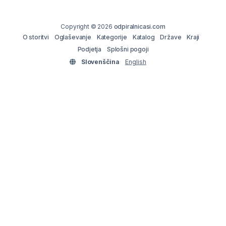
Copyright © 2026
odpiralnicasi.com
O storitvi
Oglaševanje
Kategorije
Katalog
Države
Kraji
Podjetja
Splošni pogoji
Slovenščina
English