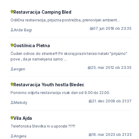
Restavracija Camping Bled
Odlična restavracija, prijazna postrežba, prenovljen ambient...
07. jun 2018 ob 23:35
Anže Bagi
Gostilnica Pletna
Čuden odnos do stranke!!! Pri skoraj prazni terasi natakr "prijazno"
pove , da je namenjena samo ...
25. mar 2012 ob 23:35
evgen
Restavracija Youth hostla Bledec
Ponovno odprta restavracija vsak dan od 9.00 do 22.00.
21. dec 2009 ob 21:37
Melody
Vila Ajda
Telefonska številka ni u uporabi ?!?!?
16. mar 2023 ob 21:33
Angela