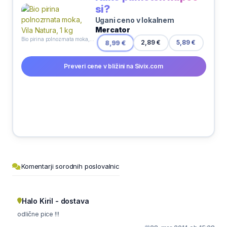
si?
Ugani ceno v lokalnem
Mercator
Bio pirina polnozrnata moka, Vila Natura, 1 kg
8,99 €
2,89 €
5,89 €
Preveri cene v bližini na Sivix.com
Komentarji sorodnih poslovalnic
Halo Kiril - dostava
odlične pice !!!