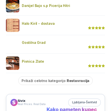
Danijel Bajo s.p Picerija Hitri
Halo Kiril - dostava
Gostilna Grad
Pivnica Zlate
Prikaži celotno kategorijo
Restavracija
Sivix
Ljubljana-Šentvid
Real Prices. Real Data
Kako pameten kupec