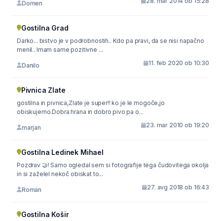
28. mar 2014 ob 15:28
Domen
Gostilna Grad
Darko... bistvo je v podrobnostih.. Kdo pa pravi, da se nisi napačno
menil.. Imam same pozitivne ...
11. feb 2020 ob 10:30
Danilo
Pivnica Zlate
gostilna in pivnica,Zlate je super!! ko je le mogoče,jo
obiskujemo.Dobra hrana in dobro pivo pa o...
23. mar 2010 ob 19:20
marjan
Gostilna Ledinek Mihael
Pozdrav 🤝! Samo ogledal sem si fotografije tega čudovitega okolja
in si zaželel nekoč obiskat to...
27. avg 2018 ob 16:43
Roman
Gostilna Košir