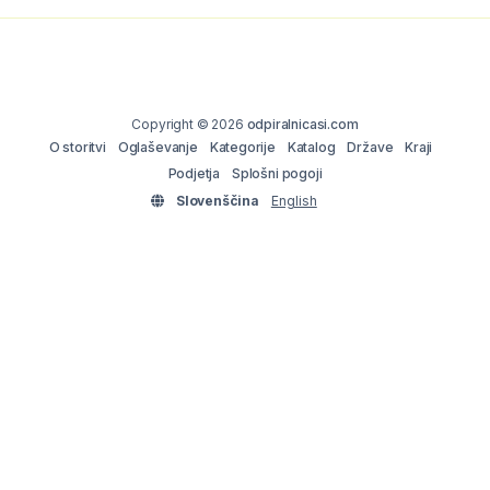
Copyright © 2026
odpiralnicasi.com
O storitvi
Oglaševanje
Kategorije
Katalog
Države
Kraji
Podjetja
Splošni pogoji
Slovenščina
English