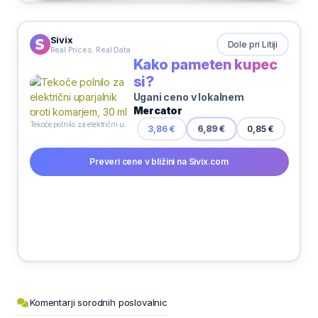
Sivix
Dole pri Litiji
Real Prices. Real Data
Kako pameten kupec
si?
Ugani ceno v lokalnem
Mercator
Tekoče polnilo za električni uparjalnik proti komarjem, 30 ml
0,85 €
3,86 €
6,89 €
Preveri cene v bližini na Sivix.com
Komentarji sorodnih poslovalnic