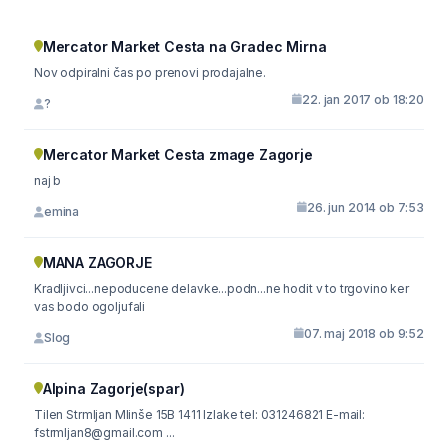
Mercator Market Cesta na Gradec Mirna
Nov odpiralni čas po prenovi prodajalne.
22. jan 2017 ob 18:20
?
Mercator Market Cesta zmage Zagorje
naj b
26. jun 2014 ob 7:53
emina
MANA ZAGORJE
Kradljivci...nepoducene delavke...podn...ne hodit v to trgovino ker
vas bodo ogoljufali
07. maj 2018 ob 9:52
Slog
Alpina Zagorje(spar)
Tilen Strmljan Mlinše 15B 1411 Izlake tel: 031246821 E-mail:
fstrmljan8@gmail.com ...