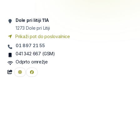
Dole pri litiji 11A
1273
Dole pri Litiji
Prikaži pot do poslovalnice
01 897 21 55
041 342 667
(GSM)
Odprto omrežje