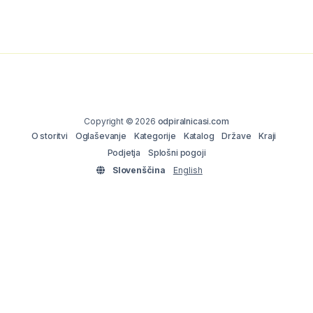
Copyright © 2026
odpiralnicasi.com
O storitvi
Oglaševanje
Kategorije
Katalog
Države
Kraji
Podjetja
Splošni pogoji
Slovenščina
English