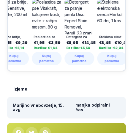
Gel za britje, Pro Sensitive, Gillette, 200 ml
Poslastica za pse Vitakraft, kalcijeve kosti, ovite z račjim mesom, 80 g
Detergent za pranje perila Disc Expert Stain Removal, Persil, 23 pranj
Steklena elektronska sveča Herkul 60 dni, 1 kos
5
–
€9,29
€1,95
–
€3,59
€8,95
–
€14,45
€8,45
–
€10,49
€23,9
ka: €5,14
Razlika: €1,64
Razlika: €5,50
Razlika: €2,04
Razlika
Kupuj
Kupuj
Kupuj
Kupuj
Ku
ametno
pametno
pametno
pametno
pam
Izjeme
manjka odpiralni
Marijino vnebovzetje, 15.
avg
čas