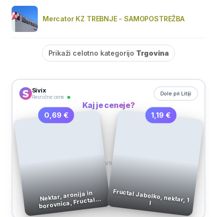
Mercator KZ TREBNJE - SAMOPOSTREŽBA
Prikaži celotno kategorijo
Trgovina
Sivix
Dole pri Litiji
Resnične cene
Kaj je ceneje?
1,19 €
0,69 €
VS
Fructal Jabolko, nektar, 1
Nektar, aronija in
borovnica, Fructal
l
Junior, 0,2 l