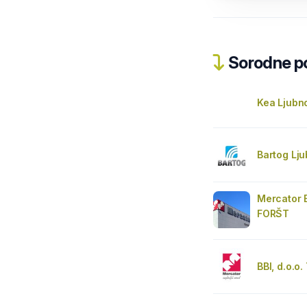
Sorodne pos
Kea Ljubn
Bartog Lju
Mercator 
FORŠT
BBI, d.o.o.