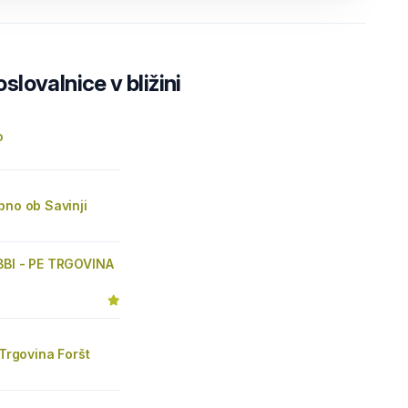
lovalnice v bližini
o
bno ob Savinji
BBI - PE TRGOVINA
 Trgovina Foršt