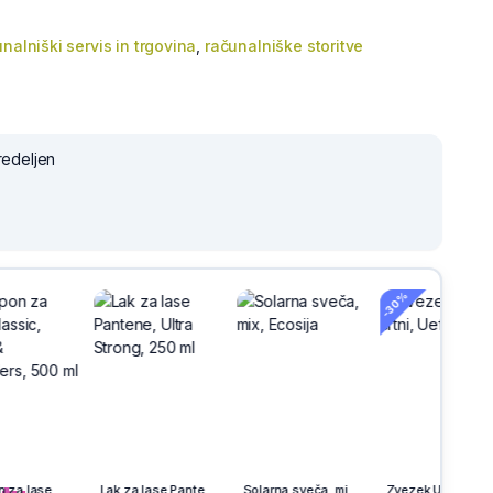
nalniški servis in trgovina
,
računalniške storitve
redeljen
-30%
-3
h
na
Šampon za lase, Classic, Head & Shoulders, 500 ml
Lak za lase Pantene, Ultra Strong, 250 ml
Solarna sveča, mix, Ecosija
Zvezek Ucl, A4, črtni, Uefa, 4 listni