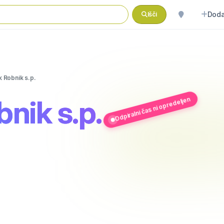
Doda
Išči
k Robnik s.p.
bnik s.p.
Odpiralni čas ni opredeljen