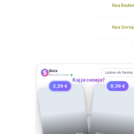
Kea Radmi
Kea Gornj
Sivix
Ljubno ob Savinji
Resnične cene
Kaj je ceneje?
3,29 €
8,39 €
VS