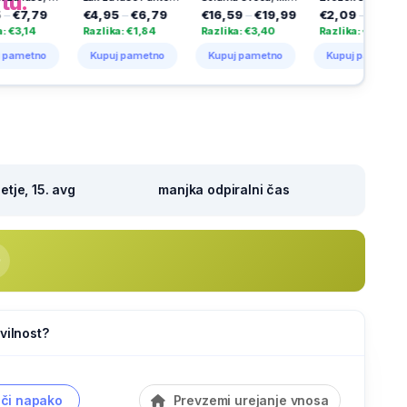
tu.
79
€4,95
–
€6,79
€16,59
–
€19,99
€2,09
–
€3,19
€
Razlika: €1,84
Razlika: €3,40
Razlika: €1,10
R
no
Kupuj pametno
Kupuj pametno
Kupuj pametno
tje, 15. avg
manjka odpiralni čas
vilnost?
či napako
Prevzemi urejanje vnosa