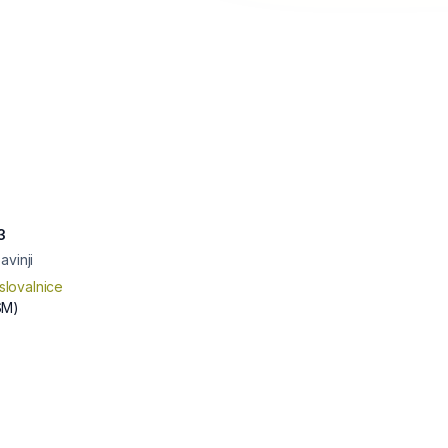
3
avinji
slovalnice
SM)