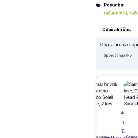
Ponudba:
računalniki
,
raču
Odpiralni čas
Odpiralni čas ni op
Sporoči napako
-30%
Sivix
Ljubno ob Savinji
Cene vse
trgovcev 
Zvezek Ucl, A4, črtni, Uefa, 4 listni
Univerzalno lepilo, Uhu, 35 ml
Damski brivnik za enkratno uporabo Soleil escape, 2 kos