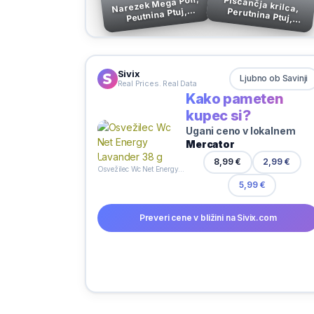
Narezek Mega Poli,
Piščančja krilca,
Peutnina Ptuj,
Perutnina Ptuj, zamrznjeno, 750 g
pakirano, 250 g
Sivix
Ljubno ob Savinji
Real Prices. Real Data
Kako pameten
kupec si?
Ugani ceno v lokalnem
Mercator
2,99 €
8,99 €
Osvežilec Wc Net Energy Lavander 38 g
5,99 €
Preveri cene v bližini na Sivix.com