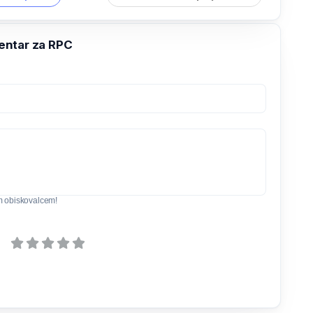
ntar za RPC
m obiskovalcem!