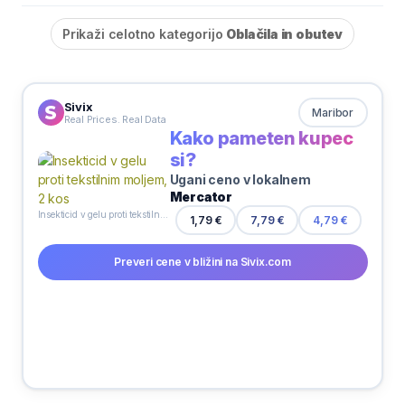
Prikaži celotno kategorijo
Oblačila in obutev
Sivix
Maribor
Real Prices. Real Data
Kako pameten kupec
si?
Ugani ceno v lokalnem
Mercator
Insekticid v gelu proti tekstilnim moljem, 2 kos
1,79 €
7,79 €
4,79 €
Preveri cene v bližini na Sivix.com