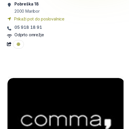
Pobreška 18
2000
Maribor
Prikaži pot do poslovalnice
05 918 18 91
Odprto omrežje