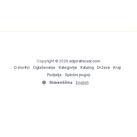
Copyright © 2026
odpiralnicasi.com
O storitvi
Oglaševanje
Kategorije
Katalog
Države
Kraji
Podjetja
Splošni pogoji
Slovenščina
English