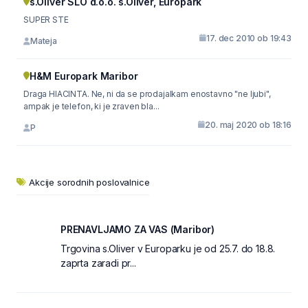
s.Oliver SLO d.o.o. s.Oliver, Europark
SUPER STE
17. dec 2010 ob 19:43
Mateja
H&M Europark Maribor
Draga HIACINTA. Ne, ni da se prodajalkam enostavno "ne ljubi",
ampak je telefon, ki je zraven bla...
20. maj 2020 ob 18:16
P
Akcije sorodnih poslovalnice
PRENAVLJAMO ZA VAS (Maribor)
Trgovina s.Oliver v Europarku je od 25.7. do 18.8.
zaprta zaradi pr...