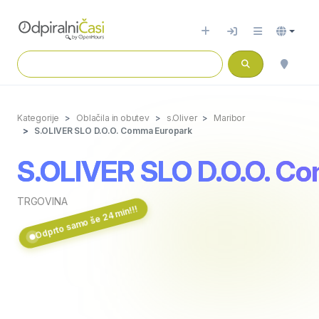
Kategorije
Oblačila in obutev
s.Oliver
Maribor
S.OLIVER SLO D.O.O. Comma Europark
S.OLIVER SLO D.O.O. C
TRGOVINA
Odprto samo še 24 min!!!