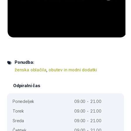
Ponudba:
ženska oblačila
,
obutev in modni dodatki
Odpiralni čas
Ponedeljek
09.00 - 21.00
Torek
09.00 - 21.00
Sreda
09.00 - 21.00
Četrtek
09.00 - 21.00