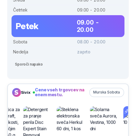
Četrtek
09.00 - 20.00
09.00 -
Petek
20.00
Sobota
08.00 - 20.00
Nedelja
zaprto
Sporoči napako
Cene vseh trgovcev na
Sivix
Murska Sobota
enem mestu.
-30%