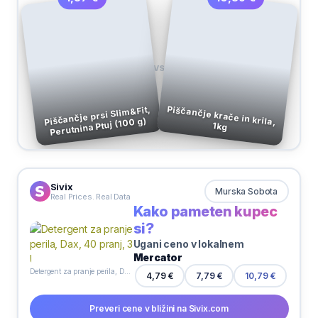
VS
Piščančje krače in krila,
Piščančje prsi Slim&Fit,
Perutnina Ptuj (100 g)
1kg
Sivix
Murska Sobota
Real Prices. Real Data
Kako pameten kupec
si?
Ugani ceno v lokalnem
Mercator
Detergent za pranje perila, Dax, 40 pranj, 3 l
7,79 €
4,79 €
10,79 €
Preveri cene v bližini na Sivix.com