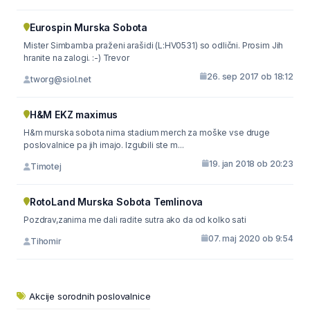
Eurospin Murska Sobota
Mister Simbamba praženi arašidi (L:HV0531) so odlični. Prosim Jih
hranite na zalogi. :-) Trevor
26. sep 2017 ob 18:12
tworg@siol.net
H&M EKZ maximus
H&m murska sobota nima stadium merch za moške vse druge
poslovalnice pa jih imajo. Izgubili ste m...
19. jan 2018 ob 20:23
Timotej
RotoLand Murska Sobota Temlinova
Pozdrav,zanima me dali radite sutra ako da od kolko sati
07. maj 2020 ob 9:54
Tihomir
Akcije sorodnih poslovalnice