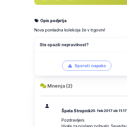
Opis podjetja
Nova pomladna kolekcija že v trgovini!
Ste opazili nepravilnost?
Sporoči napako
Mnenja (2)
Špela Stropnik
20. feb 2017 ob 11:17
Pozdravljeni.
Hvala za poslano pohvalo. Seveda j