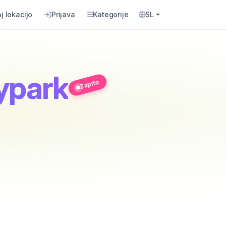
j lokacijo
Prijava
Kategorije
SL
typark
Zaprto