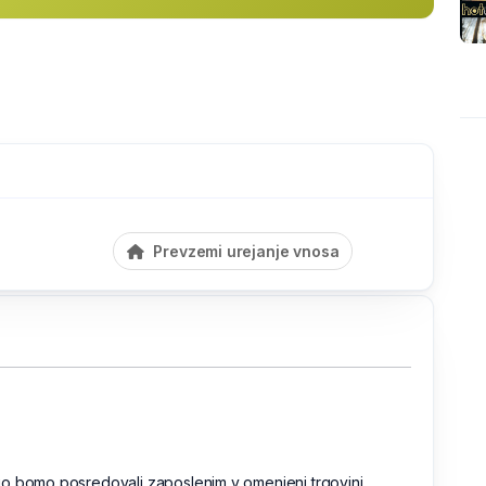
Prevzemi urejanje vnosa
o bomo posredovali zaposlenim v omenjeni trgovini.