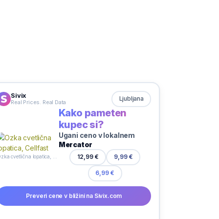
Sivix
Ljubljana
Real Prices. Real Data
Kako pameten
kupec si?
Ugani ceno v lokalnem
Mercator
12,99 €
9,99 €
Ozka cvetlična lopatica, Cellfast
6,99 €
Preveri cene v bližini na Sivix.com