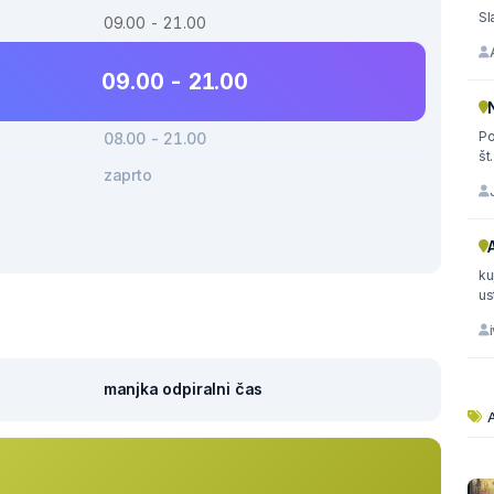
Sl
09.00 - 21.00
09.00 - 21.00
Po
08.00 - 21.00
št
zaprto
ku
us
manjka odpiralni čas
A