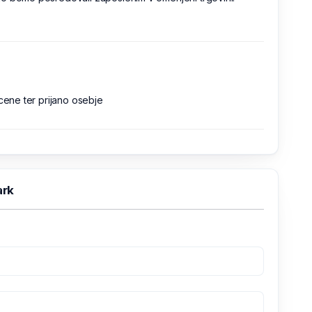
 cene ter prijano osebje
ark