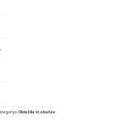
a
ategorijo
Oblačila in obutev