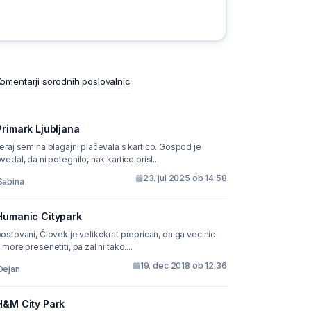
omentarji sorodnih poslovalnic
Primark Ljubljana
eraj sem na blagajni plačevala s kartico. Gospod je
vedal, da ni potegnilo, nak kartico prisl...
23. jul 2025 ob 14:58
Sabina
Humanic Citypark
 Človek je velikokrat preprican, da ga vec nic
 more presenetiti, pa zal ni tako....
19. dec 2018 ob 12:36
Dejan
H&M City Park