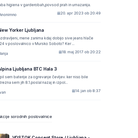
aba higiena v garderobah,povsod prah in umazanija.
20. apr 2023 ob 20:49
Anonimno
New Yorker Ljubljana
zdravljeni, mene zanima kdaj dobijo sive jeans hlače
.24 v poslovalnico v Mursko Soboto? Ker ...
18. maj 2017 ob 20:22
Janja
Alpina Ljubljana BTC Hala 3
pil sem baterije za ogrevanje čevljev. ker niso bile
trezna sem jih 8.1.poslal nazaj in izpol...
14. jan ob 8:37
ivan
kcije sorodnih poslovalnice
VOSTOK Concept Store / Ljubljana -