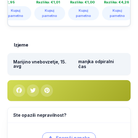
Razlika: €1,01
Razlika: €1,00
Razlika: €4,26
Razlika: €
j
Kupuj
Kupuj
Kupuj
Kupuj
tno
pametno
pametno
pametno
pametn
Izjeme
manjka odpiralni
Marijino vnebovzetje, 15.
avg
čas
Ste opazili nepravilnost?
Sporoči napako