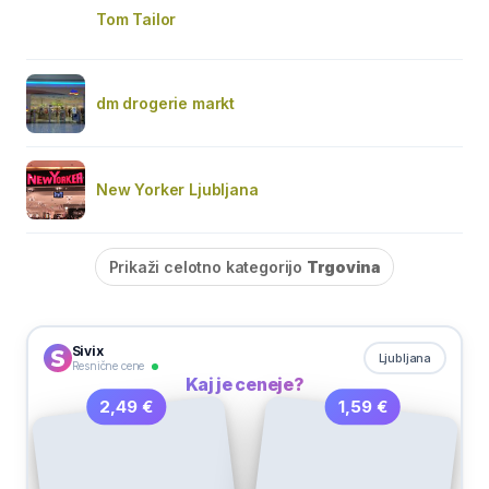
Tom Tailor
dm drogerie markt
New Yorker Ljubljana
Prikaži celotno kategorijo
Trgovina
Sivix
Ljubljana
Resnične cene
Kaj je ceneje?
1,59 €
2,49 €