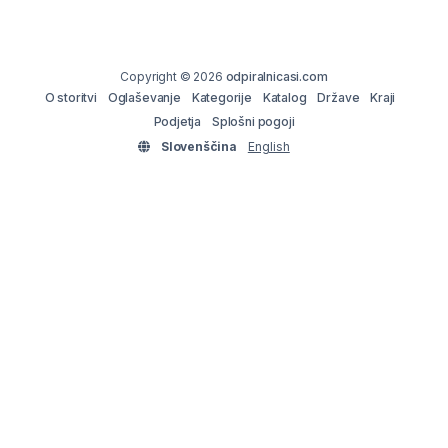
Copyright © 2026
odpiralnicasi.com
O storitvi
Oglaševanje
Kategorije
Katalog
Države
Kraji
Podjetja
Splošni pogoji
Slovenščina
English