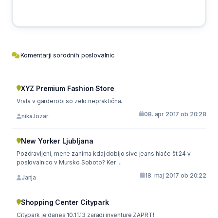
Komentarji sorodnih poslovalnic
XYZ Premium Fashion Store
Vrata v garderobi so zelo nepraktična.
08. apr 2017 ob 20:28
nika.lozar
New Yorker Ljubljana
Pozdravljeni, mene zanima kdaj dobijo sive jeans hlače št.24 v
poslovalnico v Mursko Soboto? Ker ...
18. maj 2017 ob 20:22
Janja
Shopping Center Citypark
Citypark je danes 10.11.13 zaradi inventure ZAPRT!