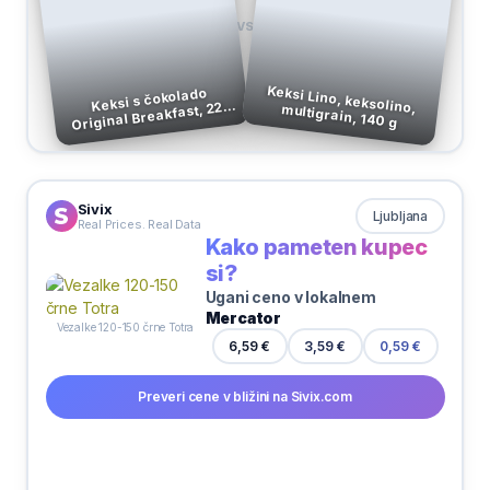
VS
Keksi s čokolado
Original Breakfast, 225
Keksi Lino, keksolino, multigrain, 140 g
g, Belvita
Sivix
Ljubljana
Real Prices. Real Data
Kako pameten kupec
si?
Ugani ceno v lokalnem
Mercator
Vezalke 120-150 črne Totra
3,59 €
6,59 €
0,59 €
Preveri cene v bližini na Sivix.com