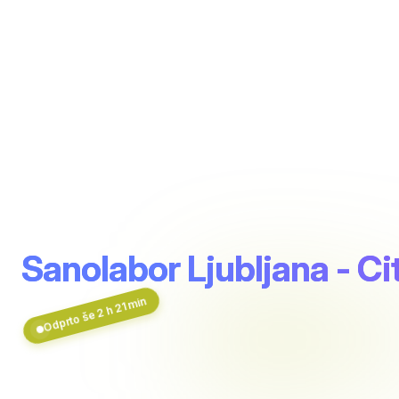
Sanolabor Ljubljana - Ci
Odprto še 2 h 21 min