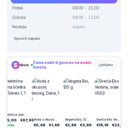
Petek
09.00 - 21.00
Sobota
08.00 - 21.00
Nedelja
zaprto
Sporoči napako
Cene vseh trgovcev na enem
Sivix
Ljubljana
mestu.
-30%
Električna zobna ščetka Pro Series 1, 1 kos
Voda z okusom, bezeg, Dana, 1 l
Vegeta Bio, 120 g
Sveča Eko Vestina, solar VSS3
–
€67,95
€0,48
–
€1,49
€2,89
–
€3,89
€18,18
–
€22,44
€3,49
–
€