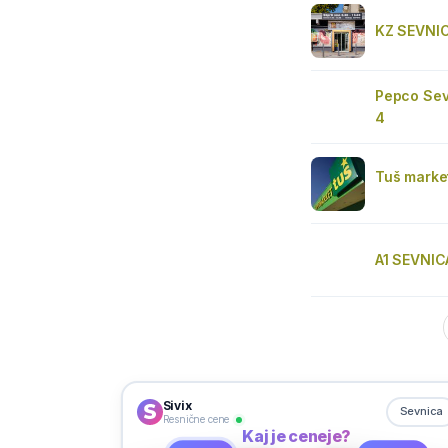
KZ SEVNI
Pepco Sev
4
Tuš marke
A1 SEVNIC
Sivix
Sevnica
Resnične cene
Kaj je ceneje?