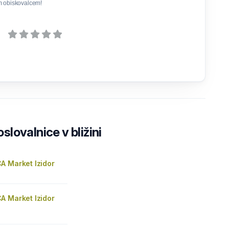
m obiskovalcem!
lovalnice v bližini
A Market Izidor
A Market Izidor