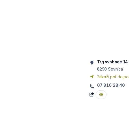
Trg svobode 14
8290
Sevnica
Prikaži pot do po
07 816 28 40