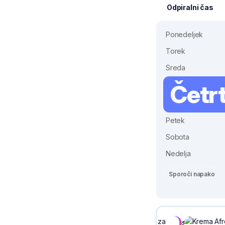
Odpiralni čas
Ponedeljek
Torek
Sreda
Četr
Petek
Sobota
Nedelja
Sporoči napako
Sivix