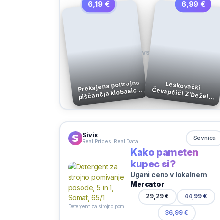
6,19 €
6,99 €
VS
Prekajena poltrajna
Leskovački
piščančja klobasica
s sirom, PP Piknik,
Čevapčiči Z'Dežele 480 g Pakirano
370 g
Sivix
Sevnica
Real Prices. Real Data
Kako pameten
kupec si?
Ugani ceno v lokalnem
Mercator
44,99 €
29,29 €
Detergent za strojno pomivanje posode, 5 in 1, Somat, 65/1
36,99 €