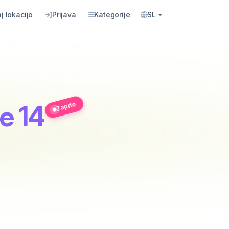
j lokacijo
Prijava
Kategorije
SL
Zaprto
e 14