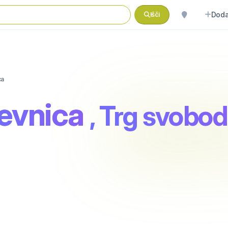
Doda
Išči
ca
evnica
, Trg svobod