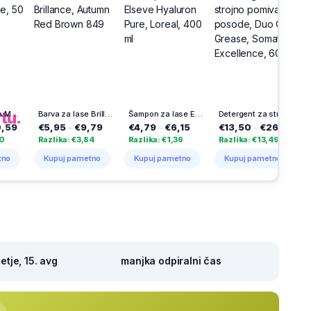
h
na
tu.
Barva za lase Brillance, Autumn Red Brown 849
Šampon za lase Elseve Hyaluron Pure, Loreal, 400 ml
Detergent za strojno pomivanje posode, Duo Gel Grease, Somat Excellence, 60/1
,95
–
€9,79
€4,79
–
€6,15
€13,50
–
€26,99
€2,09
–
€3,
lika: €3,84
Razlika: €1,36
Razlika: €13,49
Razlika: €1,7
puj pametno
Kupuj pametno
Kupuj pametno
Kupuj pamet
tje, 15. avg
manjka odpiralni čas