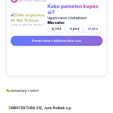
Real Prices. Real Data
Kako pameten kupec
si?
Ugani ceno v lokalnem
Mercator
Čistilo za greznice, Wc Net, 16 kosov
8,79 €
11,89 €
14,95 €
Preveri cene v bližini na Sivix.com
Komentarji v bližini
ARHITEKTURA 212, Jure Roblek s.p.