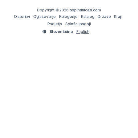
Copyright © 2026
odpiralnicasi.com
O storitvi
Oglaševanje
Kategorije
Katalog
Države
Kraji
Podjetja
Splošni pogoji
Slovenščina
English