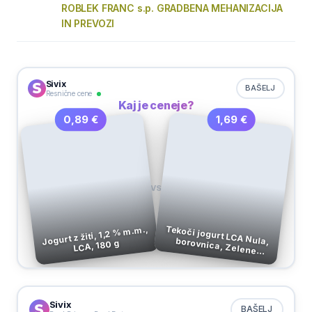
ROBLEK FRANC s.p. GRADBENA MEHANIZACIJA
IN PREVOZI
Sivix
BAŠELJ
Resnične cene
Kaj je ceneje?
1,69 €
0,89 €
VS
Jogurt z žiti, 1,2 % m.m.,
Tekoči jogurt LCA Nula, borovnica, Zelene
LCA, 180 g
Doline, 500 g
Sivix
BAŠELJ