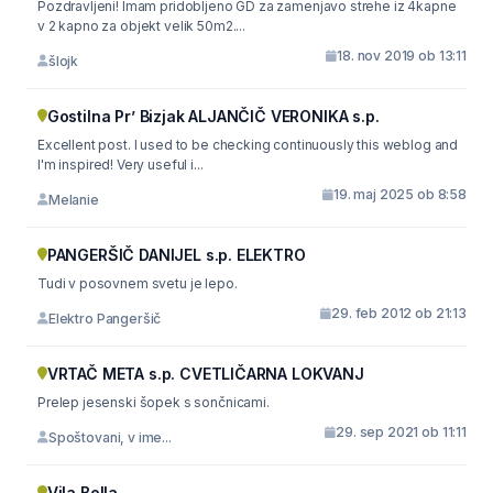
Pozdravljeni! Imam pridobljeno GD za zamenjavo strehe iz 4kapne
v 2 kapno za objekt velik 50m2....
18. nov 2019 ob 13:11
šlojk
Gostilna Pr’ Bizjak ALJANČIČ VERONIKA s.p.
Excellent post. I used to be checking continuously this weblog and
I'm inspired! Very useful i...
19. maj 2025 ob 8:58
Melanie
PANGERŠIČ DANIJEL s.p. ELEKTRO
Tudi v posovnem svetu je lepo.
29. feb 2012 ob 21:13
Elektro Pangeršič
VRTAČ META s.p. CVETLIČARNA LOKVANJ
Prelep jesenski šopek s sončnicami.
29. sep 2021 ob 11:11
Spoštovani, v ime...
Vila Bella