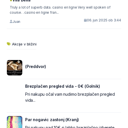
Truly a lot of superb data. casino en ligne Very well spoken of
course. . casino en ligne fran...
06. jun 2025 ob 3:44
Juan
Akcije v bližini
(Preddvor)
Brezplačen pregled vida - 0€ (Golnik)
Pri nakupu očal vam nudimo brezplačen pregled
vida...
Par nogavic zastonj (Kranj)
Pri nakupu nad 10€ si lahko brezplačno izberete