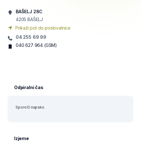
BAŠELJ 28C
4205
BAŠELJ
Prikaži pot do poslovalnice
04 255 69 99
040 627 964
(GSM)
Odpiralni čas
Sporoči napako
Izjeme