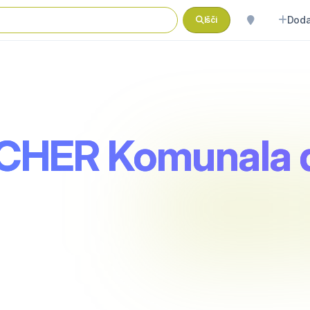
Doda
Išči
ER Komunala d.