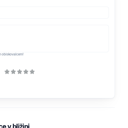
m obiskovalcem!
e v bližini