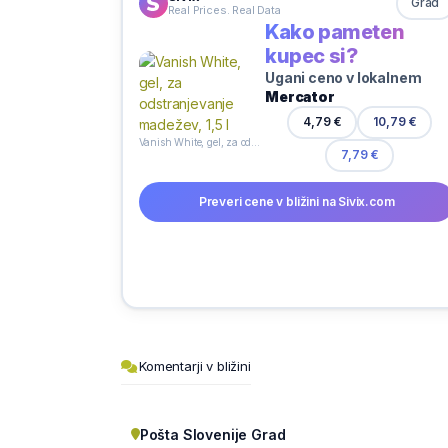
Grad
Real Prices. Real Data
Kako pameten
kupec si?
Ugani ceno v lokalnem
Mercator
4,79 €
10,79 €
Vanish White, gel, za odstranjevanje madežev, 1,5 l
7,79 €
Preveri cene v bližini na Sivix.com
Komentarji v bližini
Pošta Slovenije Grad