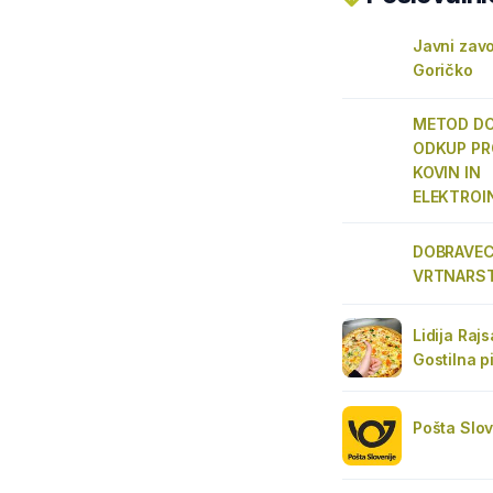
Javni zavo
Goričko
METOD DOB
ODKUP PR
KOVIN IN
ELEKTROI
DOBRAVEC 
VRTNARS
Lidija Raj
Gostilna p
Pošta Slov