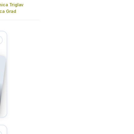
ica Triglav
ica Grad