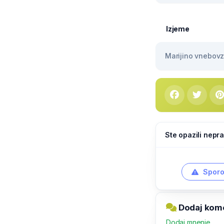
Izjeme
Marijino vnebovze
Ste opazili nepra
Sporo
Dodaj kome
Dodaj mnenje