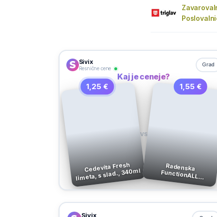
Zavarovaln
Poslovaln
Sivix
Grad
Resnične cene
Kaj je ceneje?
1,25 €
1,55 €
VS
Cedevita Fresh
Radenska
FunctionALL
Balance, vitaminska
limeta, s slad., 340ml
voda, 500 ml
Sivix