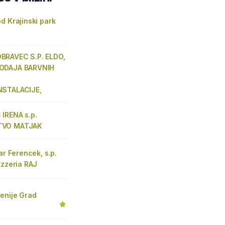
d Krajinski park
RAVEC S.P. ELDO,
ODAJA BARVNIH
NSTALACIJE,
IRENA s.p.
TVO MATJAK
sar Ferencek, s.p.
izzeria RAJ
enije Grad