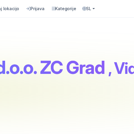
j lokacijo
Prijava
Kategorije
SL
o.o. ZC Grad
, Vi