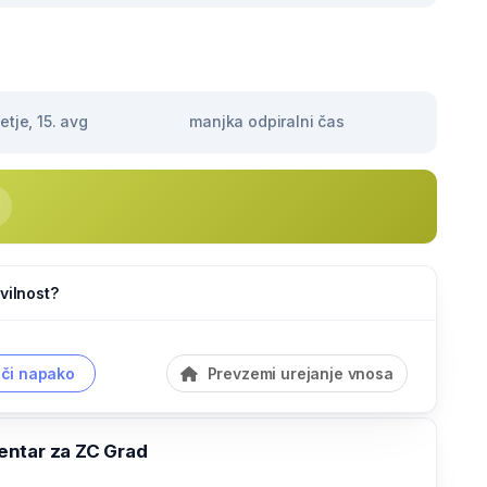
tje, 15. avg
manjka odpiralni čas
vilnost?
či napako
Prevzemi urejanje vnosa
ntar za ZC Grad