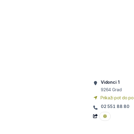
Vidonci 1
9264
Grad
Prikaži pot do po
02 551 88 80