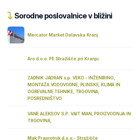
Sorodne poslovalnice v bližini
Mercator Market Delavska Kranj
Aro d.o.o. PE Stražišče pri Kranju
ZADNIK JADRAN s.p. VEKO - INŽENIRING,
MONTAŽA VODOVODNE, PLINSKE, KLIMA IN
OGREVALNE TEHNIKE, TRGOVINA,
POSREDNIŠTVO
VANE ALEKSOV S.P. VAIT MAN, PROIZVODNJA IN
TRGOVINA,
Mak Praprotnik d.o.o.- Stražišče