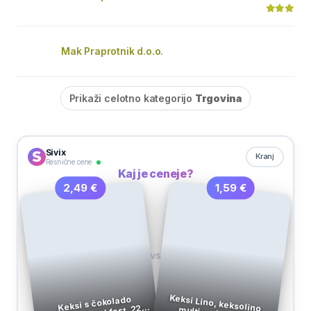
Mak Praprotnik d.o.o.
Prikaži celotno kategorijo
Trgovina
Sivix
Kranj
Resnične cene
Kaj je ceneje?
1,59 €
2,49 €
VS
Keksi s čokolado