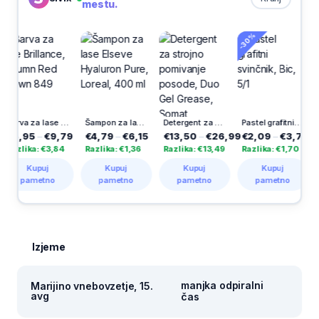
mestu.
-30%
Barva za lase Brillance, Autumn Red Brown 849
Šampon za lase Elseve Hyaluron Pure, Loreal, 400 ml
Detergent za strojno pomivanje posode, Duo Gel Grease, Somat Excellence, 60/1
Pastel grafitni svinčnik, Bic, 5/1
€9,79
€4,79
–
€6,15
€13,50
–
€26,99
€2,09
–
€3,79
€1,39
–
€
 €3,84
Razlika: €1,36
Razlika: €13,49
Razlika: €1,70
Razlika: €
uj
Kupuj
Kupuj
Kupuj
Kupuj
tno
pametno
pametno
pametno
pamet
Izjeme
manjka odpiralni
Marijino vnebovzetje, 15.
avg
čas