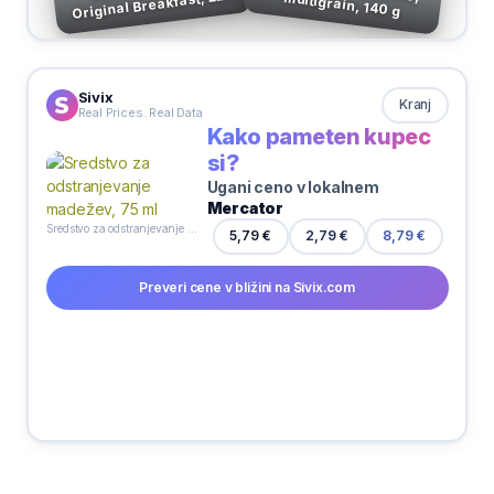
Original Breakfast, 225
Keksi Lino, keksolino, multigrain, 140 g
g, Belvita
Sivix
Kranj
Real Prices. Real Data
Kako pameten kupec
si?
Ugani ceno v lokalnem
Mercator
Sredstvo za odstranjevanje madežev, 75 ml
2,79 €
5,79 €
8,79 €
Preveri cene v bližini na Sivix.com