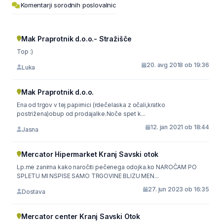
Komentarji sorodnih poslovalnic
Mak Praprotnik d.o.o.- Stražišče
Top :)
20. avg 2018 ob 19:36
Luka
Mak Praprotnik d.o.o.
Ena od trgov v tej papirnici (rdečelaska z očali,kratko
postrižena)obup od prodajalke.Noče spet k...
12. jan 2021 ob 18:44
Jasna
Mercator Hipermarket Kranj Savski otok
Lp.me zanima kako naročiti pečenega odojka.ko NAROČAM PO
SPLETU MI NSPISE SAMO TRGOVINE BLIZU MEN...
27. jun 2023 ob 16:35
Dostava
Mercator center Kranj Savski Otok