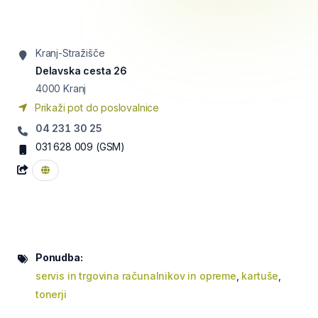
Kranj-Stražišče
Delavska cesta 26
4000
Kranj
Prikaži pot do poslovalnice
04 231 30 25
031 628 009
(GSM)
Ponudba:
servis in trgovina računalnikov in opreme
,
kartuše
,
tonerji