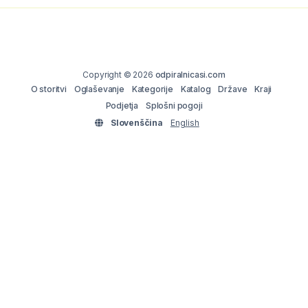
Copyright © 2026
odpiralnicasi.com
O storitvi
Oglaševanje
Kategorije
Katalog
Države
Kraji
Podjetja
Splošni pogoji
Slovenščina
English