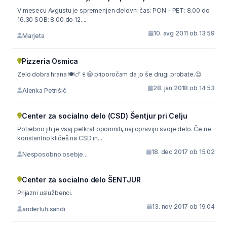
V mesecu Avgustu je spremenjen delovni čas: PON - PET: 8.00 do
16.30 SOB: 8.00 do 12....
10. avg 2011 ob 13:59
Marjeta
Pizzeria Osmica
Zelo dobra hrana 🍽🍗🍷😁 priporočam da jo še drugi probate.😉
28. jan 2018 ob 14:53
Alenka Petrišič
Center za socialno delo (CSD) Šentjur pri Celju
Potrebno jih je vsaj petkrat opomniti, naj opravijo svoje delo. Če ne
konstantno kličeš na CSD in...
18. dec 2017 ob 15:02
Nesposobno osebje...
Center za socialno delo ŠENTJUR
Prijazni uslužbenci.
13. nov 2017 ob 19:04
anderluh.sandi