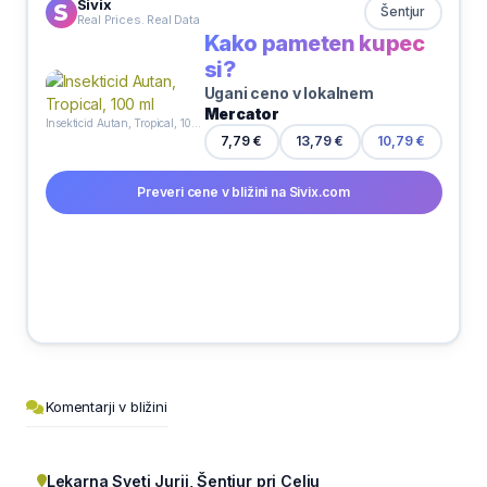
Sivix
Šentjur
Real Prices. Real Data
Kako pameten kupec
si?
Ugani ceno v lokalnem
Mercator
Insekticid Autan, Tropical, 100 ml
7,79 €
13,79 €
10,79 €
Preveri cene v bližini na Sivix.com
Komentarji v bližini
Lekarna Sveti Jurij, Šentjur pri Celju