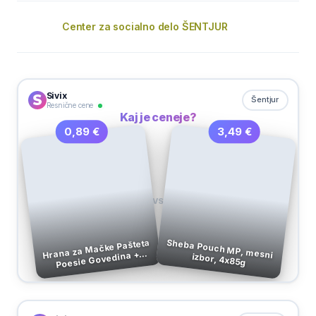
Center za socialno delo ŠENTJUR
Sivix
Šentjur
Resnične cene
Kaj je ceneje?
3,49 €
0,89 €
VS
Hrana za Mačke Pašteta
Poesie Govedina +
Sheba Pouch MP, mesni izbor, 4x85g
Korenje v Omaki 85 g