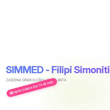
SIMMED - Filipi Simoniti
ZASEBNA GINEKOLOŠKA AMBULANTA
Zaprto (odpira čez 1 h 42 min)