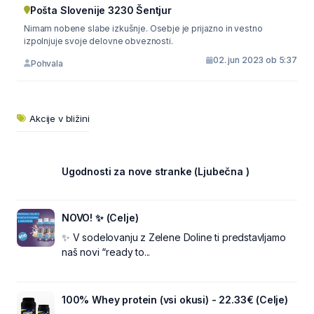
Pošta Slovenije 3230 Šentjur
Nimam nobene slabe izkušnje. Osebje je prijazno in vestno
izpolnjuje svoje delovne obveznosti.
02. jun 2023 ob 5:37
Pohvala
Akcije v bližini
Ugodnosti za nove stranke (Ljubečna )
NOVO! ✨ (Celje)
✨ V sodelovanju z Zelene Doline ti predstavljamo
naš novi “ready to...
100% Whey protein (vsi okusi) - 22.33€ (Celje)