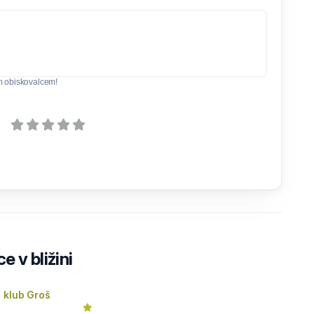
m obiskovalcem!
e v bližini
 klub Groš