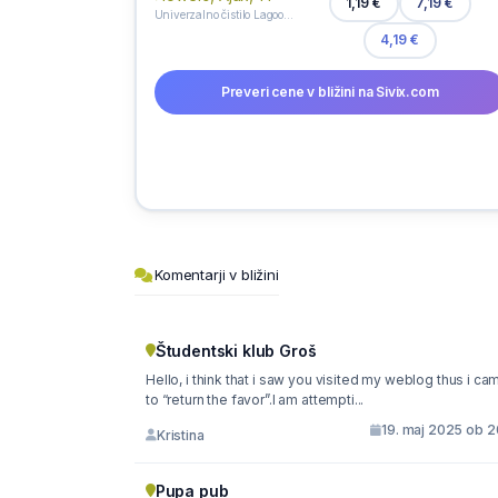
1,19 €
7,19 €
Univerzalno čistilo Lagoon Flowers, Ajax, 1 l
4,19 €
Preveri cene v bližini na Sivix.com
Komentarji v bližini
Študentski klub Groš
Hello, i think that i saw you visited my weblog thus i came
to “return the favor”.I am attempti...
19. maj 2025 ob 2
Kristina
Pupa pub