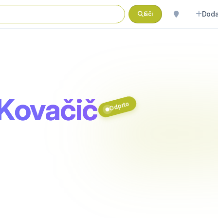
Doda
Išči
 Kovačič
Odprto