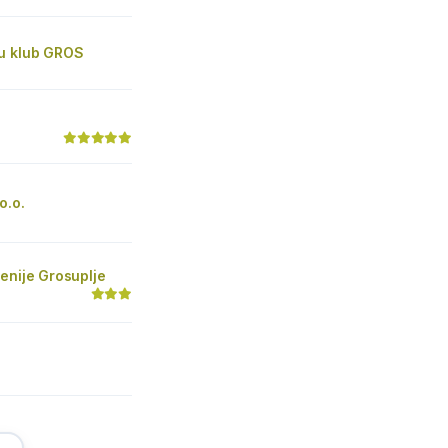
u klub GROS
o.o.
enije Grosuplje