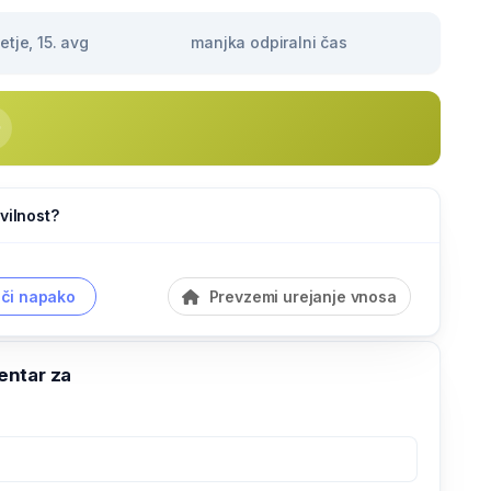
tje, 15. avg
manjka odpiralni čas
vilnost?
či napako
Prevzemi urejanje vnosa
ntar za