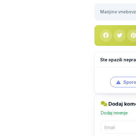
Marijino vnebovze
Ste opazili nepra
Sporo
Dodaj kome
Dodaj mnenje