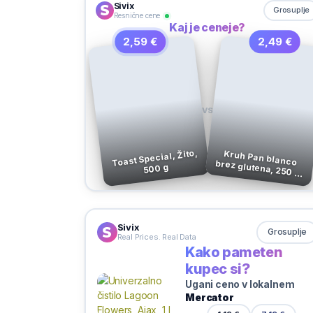
Sivix
Grosuplje
Resnične cene
Kaj je ceneje?
2,59 €
2,49 €
VS
Toast Special, Žito,
Kruh Pan blanco brez glutena, 250 g,
500 g
Schär
Sivix
Grosuplje
Real Prices. Real Data
Kako pameten
kupec si?
Ugani ceno v lokalnem
Mercator