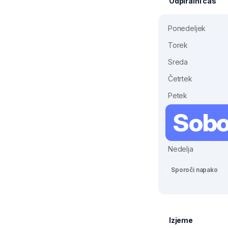
Odpiralni čas
Ponedeljek
Torek
Sreda
Četrtek
Petek
Sobo
Nedelja
Sporoči napako
Izjeme