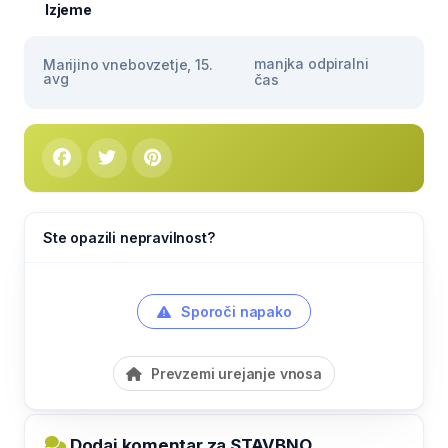
Izjeme
manjka odpiralni
Marijino vnebovzetje, 15.
avg
čas
Ste opazili nepravilnost?
Sporoči napako
Prevzemi urejanje vnosa
Dodaj komentar za STAVBNO