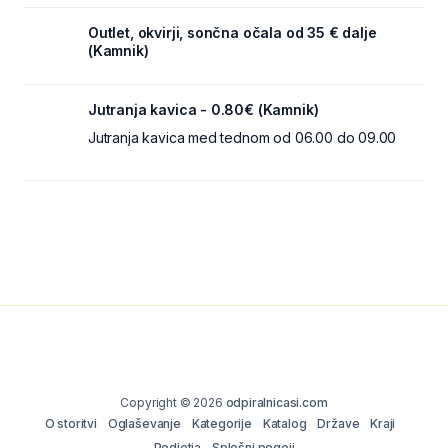
Outlet, okvirji, sončna očala od 35 € dalje
(Kamnik)
Jutranja kavica - 0.80€ (Kamnik)
Jutranja kavica med tednom od 06.00 do 09.00
Copyright © 2026
odpiralnicasi.com
O storitvi
Oglaševanje
Kategorije
Katalog
Države
Kraji
Podjetja
Splošni pogoji