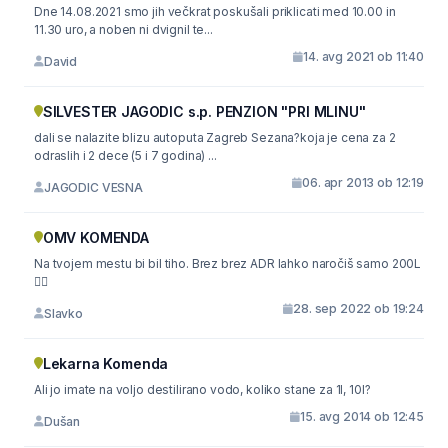
Dne 14.08.2021 smo jih večkrat poskušali priklicati med 10.00 in
11.30 uro, a noben ni dvignil te...
14. avg 2021 ob 11:40
David
SILVESTER JAGODIC s.p. PENZION "PRI MLINU"
dali se nalazite blizu autoputa Zagreb Sezana?koja je cena za 2
odraslih i 2 dece (5 i 7 godina) ...
06. apr 2013 ob 12:19
JAGODIC VESNA
OMV KOMENDA
Na tvojem mestu bi bil tiho. Brez brez ADR lahko naročiš samo 200L
🤦‍♀️
28. sep 2022 ob 19:24
Slavko
Lekarna Komenda
Ali jo imate na voljo destilirano vodo, koliko stane za 1l, 10l?
15. avg 2014 ob 12:45
Dušan