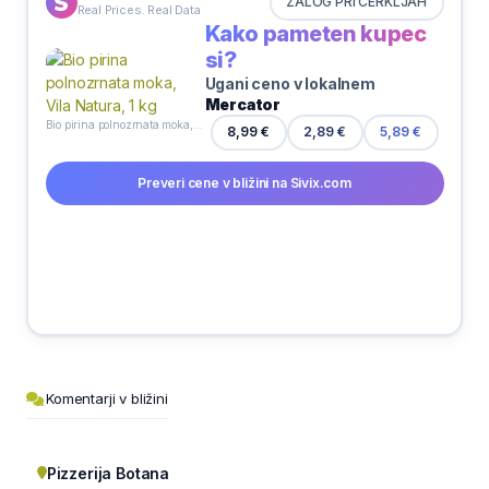
ZALOG PRI CERKLJAH
Real Prices. Real Data
Kako pameten kupec
si?
Ugani ceno v lokalnem
Mercator
Bio pirina polnozrnata moka, Vila Natura, 1 kg
2,89 €
8,99 €
5,89 €
Preveri cene v bližini na Sivix.com
Komentarji v bližini
Pizzerija Botana