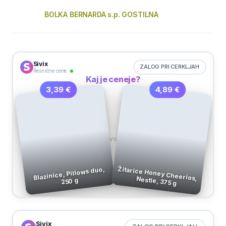
BOLKA BERNARDA s.p. GOSTILNA
Sivix
ZALOG PRI CERKLJAH
Resnične cene
Kaj je ceneje?
4,89 €
3,39 €
VS
Blazinice, Pillows duo,
Žitarice Honey Cheerios, Nestle, 375 g
250 g
Sivix