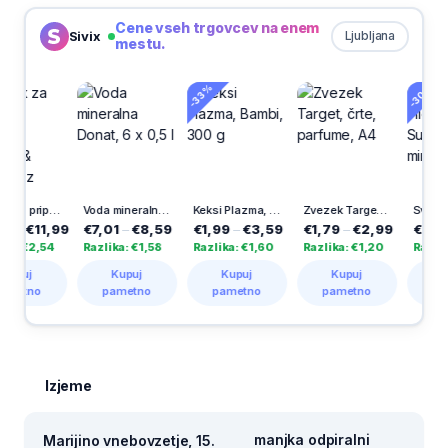
Cene vseh trgovcev na enem
Sivix
Ljubljana
mestu.
-33%
-30%
Prašek za pripravo napitka Hydrate & Perform, z okusom brusnice in jagodičevja, 400 g
Voda mineralna Donat, 6 x 0,5 l
Keksi Plazma, Bambi, 300 g
Zvezek Target, črte, parfume, A4
€11,99
€7,01
–
€8,59
€1,99
–
€3,59
€1,79
–
€2,99
€2,58
–
€
€2,54
Razlika: €1,58
Razlika: €1,60
Razlika: €1,20
Razlika: €1
j
Kupuj
Kupuj
Kupuj
Kupuj
tno
pametno
pametno
pametno
pametn
Izjeme
manjka odpiralni
Marijino vnebovzetje, 15.