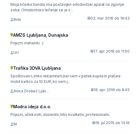
Moja hčerka Sandra ima postavljen ortodontski aparat na zgornje
zobe. Ortodontsko lečenje se je z...
02. mar 2016 ob 16:43
Boki
AMZS Ljubljana, Dunajska
Prijazni mehaniki. :)
17. apr 2019 ob 11:50
Uri
Trafika 3DVA Ljubljana
Spoštovani Lshko reklamiram,ker sem v petek kupila in plačala
mobil kartico za 10 EUR, ko sem j...
16. apr 2016 ob 8:45
Anica Drobež Ljub...
Modra ideja d.o.o.
Prijazni, učinkoviti, dosledni, hitri, kvalitetni, profesionalni.
16. jul 2015 ob 13:16
M