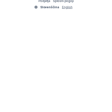
Podjetja
Splošni pogoji
Slovenščina
English