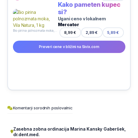
Kako pameten kupec
si?
Ugani ceno v lokalnem
Mercator
Bio pirina polnozrnata moka, Vila Natura, 1 kg
8,99 €
2,89 €
5,89 €
Preveri cene v bližini na Sivix.com
Komentarji sorodnih poslovalnic
Zasebna zobna ordinacija Marina Kansky Gaberšek,
dr.dent.med.