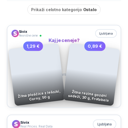
Prikaži celotno kategorijo
Ostalo
Sivix
Ljubljana
Resnične cene
Kaj je ceneje?
0,89 €
1,29 €
VS
Žitna ploščica z lešniki,
Žitna rezina gozdni sadeži, 30 g, Frutabela
Corny, 50 g
Sivix
Ljubljana
Real Prices. Real Data