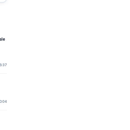
sle
16:37
10:04