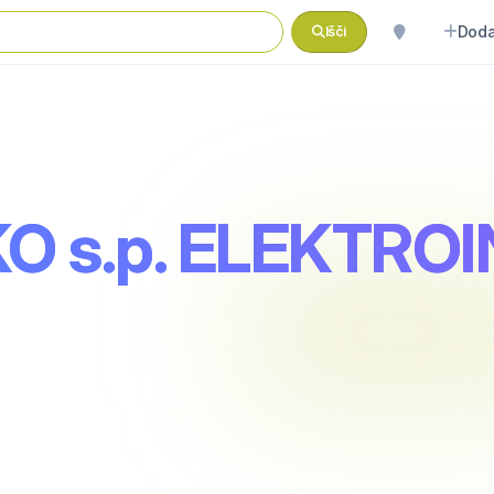
Doda
Išči
O s.p. ELEKTRO