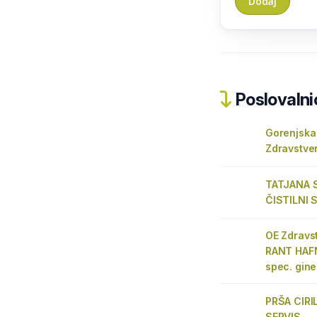
Poslovalnic
Gorenjska 
Zdravstve
TATJANA S
ČISTILNI 
OE Zdravs
RANT HAFN
spec. ginek
PRŠA CIRIL
SERVIS