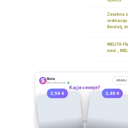
Zasebna z
ordinacija
Renčelj, d
MELITA FRA
med ., MEL
Sivix
KRANJ
Resnične cene
Kaj je ceneje?
2,59 €
2,49 €
VS