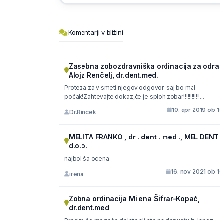
Komentarji v bližini
Zasebna zobozdravniška ordinacija za odra
Alojz Renčelj, dr.dent.med.
Proteza za v smeti njegov odgovor-saj bo mal
počak!Zahtevajte dokaz,če je sploh zobar!!!!!!!!!!!!...
10. apr 2019 ob 
Dr.Rinćek
MELITA FRANKO , dr . dent . med ., MEL DENT
d.o.o.
najboljša ocena
16. nov 2021 ob 
irena
Zobna ordinacija Milena Šifrar-Kopač,
dr.dent.med.