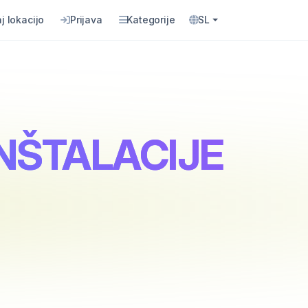
j lokacijo
Prijava
Kategorije
SL
INŠTALACIJE