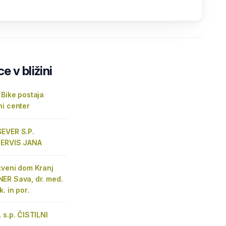
e v bližini
Bike postaja
ni center
EVER S.P.
SERVIS JANA
tveni dom Kranj
ER Sava, dr. med.
. in por.
 s.p. ČISTILNI