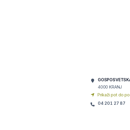
GOSPOSVETSKA
4000
KRANJ
Prikaži pot do po
04 201 27 87