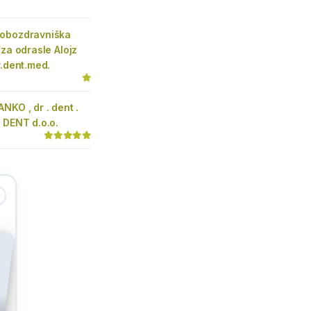
obozdravniška
 za odrasle Alojz
r.dent.med.
NKO , dr . dent .
 DENT d.o.o.