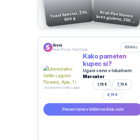
Toast Special, Žito,
Kruh Pan blanco brez glutena, 250 g,
500 g
Schär
Sivix
KRANJ
Real Prices. Real Data
Kako pameten
kupec si?
Ugani ceno v lokalnem
Mercator
7,19 €
1,19 €
Univerzalno čistilo Lagoon Flowers, Ajax, 1 l
4,19 €
Preveri cene v bližini na Sivix.com