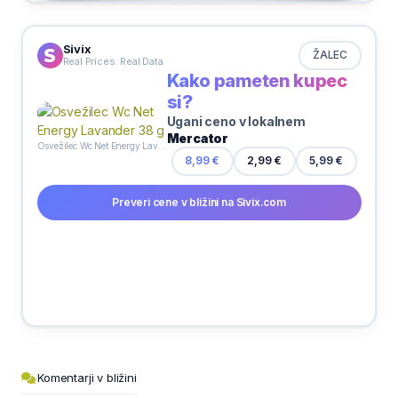
pakirano, 125 g
Sivix
ŽALEC
Real Prices. Real Data
Kako pameten kupec
si?
Ugani ceno v lokalnem
Mercator
Osvežilec Wc Net Energy Lavander 38 g
8,99 €
2,99 €
5,99 €
Preveri cene v bližini na Sivix.com
Komentarji v bližini