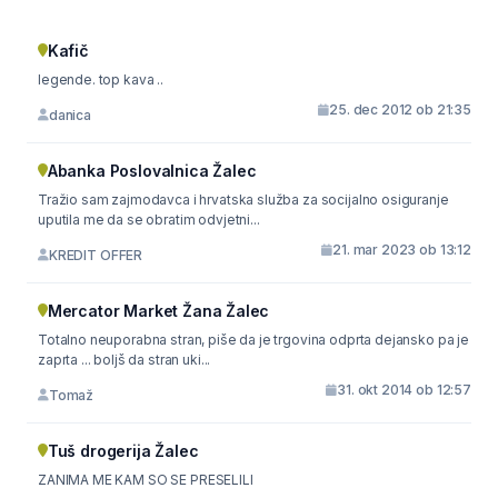
Kafič
legende. top kava ..
25. dec 2012 ob 21:35
danica
Abanka Poslovalnica Žalec
Tražio sam zajmodavca i hrvatska služba za socijalno osiguranje
uputila me da se obratim odvjetni...
21. mar 2023 ob 13:12
KREDIT OFFER
Mercator Market Žana Žalec
Totalno neuporabna stran, piše da je trgovina odprta dejansko pa je
zaprta ... boljš da stran uki...
31. okt 2014 ob 12:57
Tomaž
Tuš drogerija Žalec
ZANIMA ME KAM SO SE PRESELILI