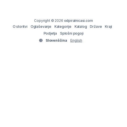
Copyright © 2026
odpiralnicasi.com
O storitvi
Oglaševanje
Kategorije
Katalog
Države
Kraji
Podjetja
Splošni pogoji
Slovenščina
English