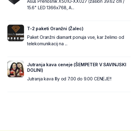
Asus Prenosnik X501U-XX027 (zaslon 39.62 cm /
15.6" LED 1366x768, A...
T-2 paketi Oranžni (Žalec)
Paket Oranžni diamant ponuja vse, kar želimo od
telekomunikacij na ...
Jutranja kava ceneje (ŠEMPETER V SAVINJSKI
DOLINI)
Jutranja kava Illy od 7.00 do 9.00 CENEJE!!