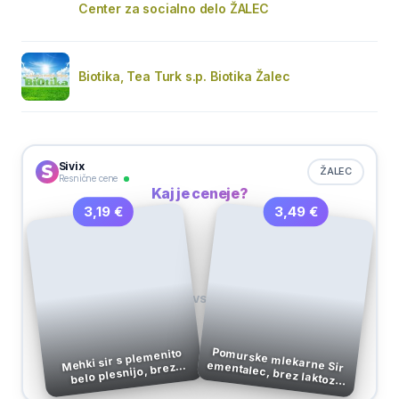
Center za socialno delo ŽALEC
Biotika, Tea Turk s.p. Biotika Žalec
Sivix
ŽALEC
Resnične cene
Kaj je ceneje?
3,49 €
3,19 €
VS
Pomurske mlekarne Sir
Mehki sir s plemenito
belo plesnijo, brez
laktoze, Briette,
ementalec, brez laktoze, rezine, 150 g