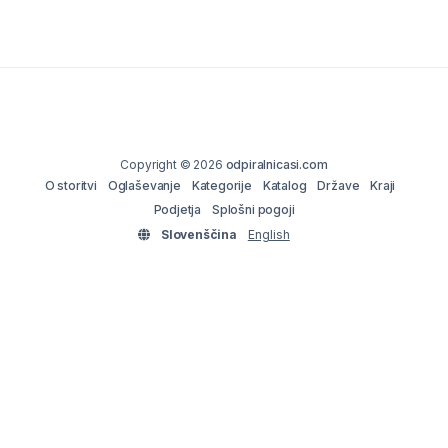
Copyright © 2026
odpiralnicasi.com
O storitvi
Oglaševanje
Kategorije
Katalog
Države
Kraji
Podjetja
Splošni pogoji
Slovenščina
English