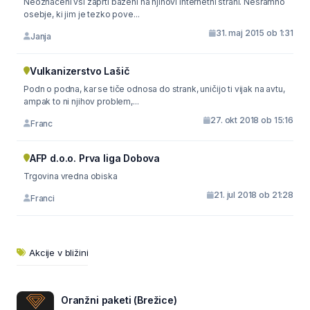
Neoznaceni vsi zaprti bazeni na njihovi internetni strani. Nesramno
osebje, ki jim je tezko pove...
31. maj 2015 ob 1:31
Janja
Vulkanizerstvo Lašič
Podn o podna, kar se tiče odnosa do strank, uničijo ti vijak na avtu,
ampak to ni njihov problem,...
27. okt 2018 ob 15:16
Franc
AFP d.o.o. Prva liga Dobova
Trgovina vredna obiska
21. jul 2018 ob 21:28
Franci
Akcije v bližini
Oranžni paketi (Brežice)