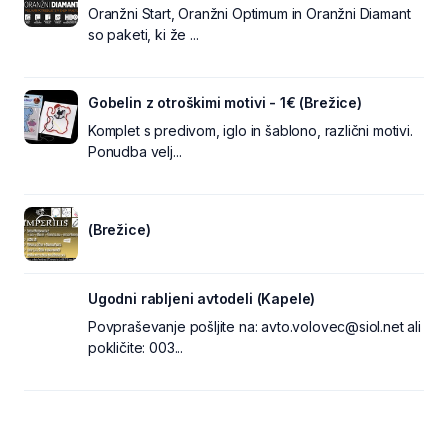
Oranžni Start, Oranžni Optimum in Oranžni Diamant
so paketi, ki že ...
Gobelin z otroškimi motivi - 1€ (Brežice)
Komplet s predivom, iglo in šablono, različni motivi.
Ponudba velj...
(Brežice)
Ugodni rabljeni avtodeli (Kapele)
Povpraševanje pošljite na: avto.volovec@siol.net ali
pokličite: 003...