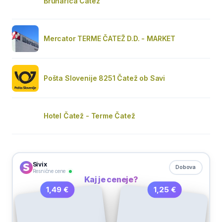
Brunarica Čatež
Mercator TERME ČATEŽ D.D. - MARKET
Pošta Slovenije 8251 Čatež ob Savi
Hotel Čatež - Terme Čatež
Sivix
Dobova
Resnične cene
Kaj je ceneje?
1,25 €
1,49 €