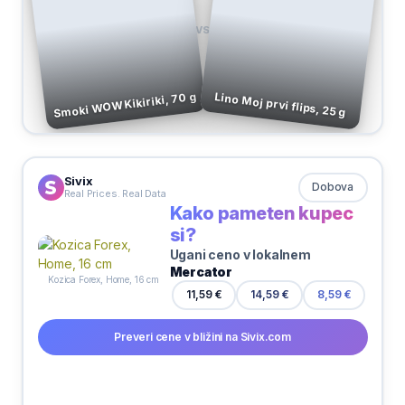
VS
Smoki WOW Kikiriki, 70 g
Lino Moj prvi flips, 25 g
Sivix
Dobova
Real Prices. Real Data
Kako pameten kupec
si?
Ugani ceno v lokalnem
Mercator
Kozica Forex, Home, 16 cm
11,59 €
14,59 €
8,59 €
Preveri cene v bližini na Sivix.com