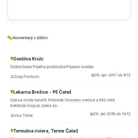
Komentarji v bližini
Gostilna Krulc
Dobra hrana Prijetna postrezba Prijazno osebje
09. apr 2017 ob 9:12
Sonja Pavlovic
Lekarna Brežice - PE Čatež
Dali se može naručit; Probiotik Vivomixx vrećice a 450 mlrd
bakterija i koja je cijena za...
29. okt 2019 ob 14:12
Ivica Tehel
Termalna riviera, Terme Čatež