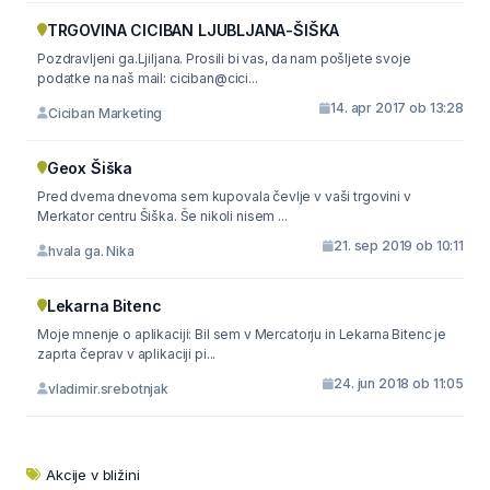
TRGOVINA CICIBAN LJUBLJANA-ŠIŠKA
Pozdravljeni ga.Ljiljana. Prosili bi vas, da nam pošljete svoje
podatke na naš mail: ciciban@cici...
14. apr 2017 ob 13:28
Ciciban Marketing
Geox Šiška
Pred dvema dnevoma sem kupovala čevlje v vaši trgovini v
Merkator centru Šiška. Še nikoli nisem ...
21. sep 2019 ob 10:11
hvala ga. Nika
Lekarna Bitenc
Moje mnenje o aplikaciji: Bil sem v Mercatorju in Lekarna Bitenc je
zaprta čeprav v aplikaciji pi...
24. jun 2018 ob 11:05
vladimir.srebotnjak
Akcije v bližini