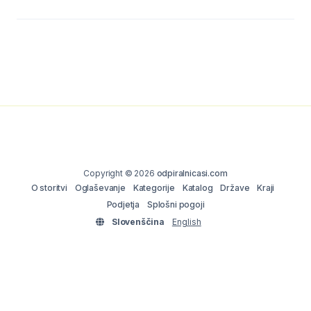
Copyright © 2026
odpiralnicasi.com
O storitvi
Oglaševanje
Kategorije
Katalog
Države
Kraji
Podjetja
Splošni pogoji
Slovenščina
English