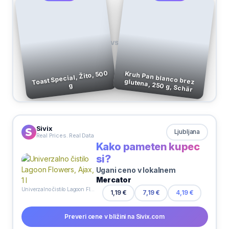
VS
Toast Special, Žito, 500
Kruh Pan blanco brez glutena, 250 g, Schär
g
Sivix
Ljubljana
Real Prices. Real Data
Kako pameten kupec
si?
Ugani ceno v lokalnem
Mercator
Univerzalno čistilo Lagoon Flowers, Ajax, 1 l
1,19 €
7,19 €
4,19 €
Preveri cene v bližini na Sivix.com