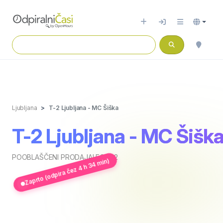
Ljubljana
T-2 Ljubljana - MC Šiška
T-2 Ljubljana - MC Šišk
POOBLAŠČENI PRODAJALEC T-2
Zaprto (odpira čez 4 h 34 min)