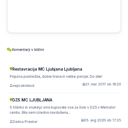
Komentarji v bližini
Restavracija MC Ljubjana Ljubljana
Prijazna postrežba, dobra hrana in velike porcije. Do dile!
21. mar 2017 ob 18:20
nejcrakinbod
DZS MC LJUBLJANA
S hčerko in vnukinjo smo kupovale vse za šolo v DZS v Mercator
centru. Bila sem izredno navdušena...
05. avg 2020 ob 17:25
Danica Preskar