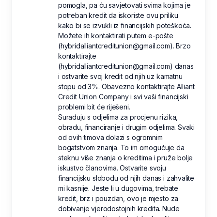
pomogla, pa ću savjetovati svima kojima je
potreban kredit da iskoriste ovu priliku
kako bi se izvukli iz financijskih poteškoća.
Možete ih kontaktirati putem e-pošte
(hybridalliantcreditunion@gmail.com). Brzo
kontaktirajte
(hybridalliantcreditunion@gmail.com) danas
i ostvarite svoj kredit od njih uz kamatnu
stopu od 3%. Obavezno kontaktirajte Alliant
Credit Union Company i svi vaši financijski
problemi bit će riješeni.
Surađuju s odjelima za procjenu rizika,
obradu, financiranje i drugim odjelima. Svaki
od ovih timova dolazi s ogromnim
bogatstvom znanja. To im omogućuje da
steknu više znanja o kreditima i pruže bolje
iskustvo članovima. Ostvarite svoju
financijsku slobodu od njih danas i zahvalite
mi kasnije. Jeste li u dugovima, trebate
kredit, brz i pouzdan, ovo je mjesto za
dobivanje vjerodostojnih kredita. Nude