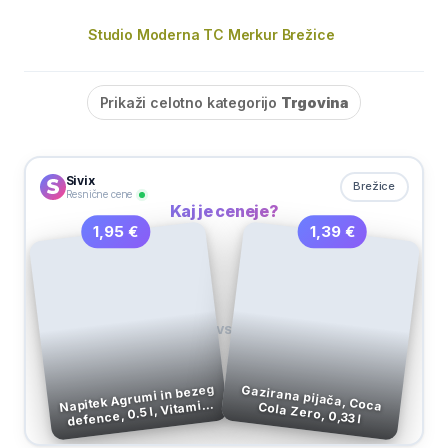
Studio Moderna TC Merkur Brežice
Prikaži celotno kategorijo
Trgovina
Sivix
Brežice
Resnične cene
Kaj je ceneje?
1,39 €
1,95 €
VS
Napitek Agrumi in bezeg
defence, 0.5 l, Vitamin
Gazirana pijača, Coca Cola Zero, 0,33 l
Well