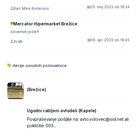
05. maj 2023 ob 18:34
Barr Mike Anderson
Mercator Hipermarket Brežice
slovenski jezik!!!
06. apr 2023 ob 16:45
Aralk
Akcije sorodnih poslovalnice
(Brežice)
Ugodni rabljeni avtodeli (Kapele)
Povpraševanje pošljite na: avto.volovec@siol.net ali
pokličite: 003...