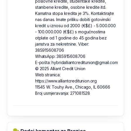
poslovne kredite, studentske kredite,
stambene kredite, osobne kredite itd.
Kamatna stopa kredita je 3%. Kontaktirajte
nas danas. Imate priliku dobiti gotovinski
kredit u iznosu od 2000 (€$£) - 5.000.000
- 100.000.000 (€$£) s mogućnostima
otplate od 1 godine do 45 godina bez
jamstva za nekretnine. Viber:
385915608706
WhatsApp: 385915608706
E-pošta: hybridalliantcreditunion@gmail.com
© 2025 Alliant Credit Union
Web stranica:
https://www.alliantcreditunion.org
11545 W. Touhy Ave., Chicago, IL 60666
Broj usmjeravanja: 271081528