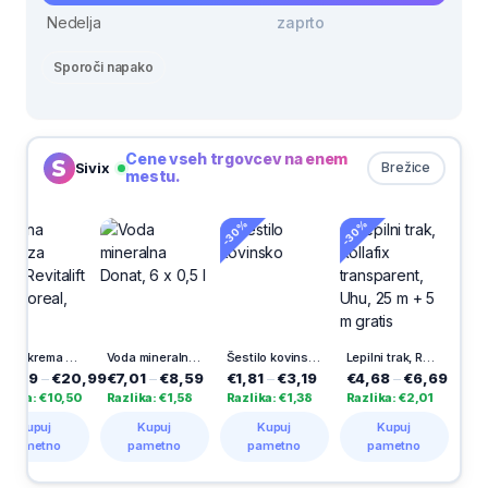
Nedelja
zaprto
Sporoči napako
Cene vseh trgovcev na enem
Sivix
Brežice
mestu.
-30%
-30%
-30%
Nočna krema za obraz Revitalift Filler, Loreal, 50 ml
Voda mineralna Donat, 6 x 0,5 l
Šestilo kovinsko
Lepilni trak, Rollafix transparent, Uhu, 25 m + 5 m gratis
€20,99
€7,01
–
€8,59
€1,81
–
€3,19
€4,68
–
€6,69
€2,09
–
€
€10,50
Razlika: €1,58
Razlika: €1,38
Razlika: €2,01
Razlika: €1
j
Kupuj
Kupuj
Kupuj
Kupuj
no
pametno
pametno
pametno
pametn