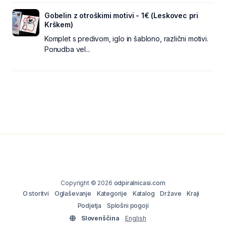
Gobelin z otroškimi motivi - 1€ (Leskovec pri
Krškem)
Komplet s predivom, iglo in šablono, različni motivi.
Ponudba vel...
Copyright © 2026
odpiralnicasi.com
O storitvi
Oglaševanje
Kategorije
Katalog
Države
Kraji
Podjetja
Splošni pogoji
Slovenščina
English