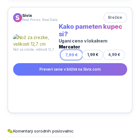
Sivix
Brežice
Real Prices. Real Data
Kako pameten kupec
si?
Ugani ceno v lokalnem
Mercator
Nož za zrezke, velikosti 12,7 cm
1,99 €
7,99 €
4,99 €
Preveri cene v bližini na Sivix.com
Komentarji sorodnih poslovalnic