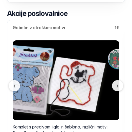
Akcije poslovalnice
Čajne svečke
1€
‹
›
Ponudba velja do odprodaje zalog.