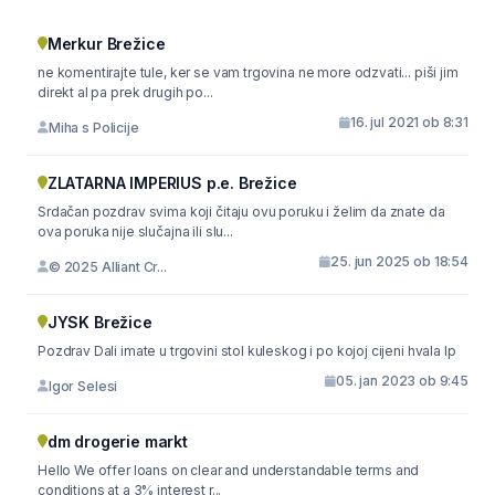
Merkur Brežice
ne komentirajte tule, ker se vam trgovina ne more odzvati... piši jim
direkt al pa prek drugih po...
16. jul 2021 ob 8:31
Miha s Policije
ZLATARNA IMPERIUS p.e. Brežice
Srdačan pozdrav svima koji čitaju ovu poruku i želim da znate da
ova poruka nije slučajna ili slu...
25. jun 2025 ob 18:54
© 2025 Alliant Cr...
JYSK Brežice
Pozdrav Dali imate u trgovini stol kuleskog i po kojoj cijeni hvala lp
05. jan 2023 ob 9:45
Igor Selesi
dm drogerie markt
Hello We offer loans on clear and understandable terms and
conditions at a 3% interest r...