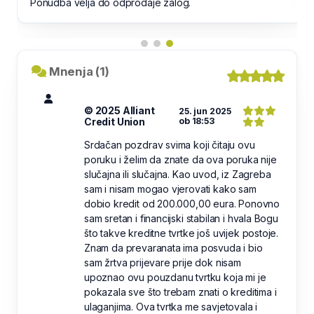
Mnenja (1)
© 2025 Alliant
25. jun 2025
Credit Union
ob 18:53
Srdačan pozdrav svima koji čitaju ovu
poruku i želim da znate da ova poruka nije
slučajna ili slučajna. Kao uvod, iz Zagreba
sam i nisam mogao vjerovati kako sam
dobio kredit od 200.000,00 eura. Ponovno
sam sretan i financijski stabilan i hvala Bogu
što takve kreditne tvrtke još uvijek postoje.
Znam da prevaranata ima posvuda i bio
sam žrtva prijevare prije dok nisam
upoznao ovu pouzdanu tvrtku koja mi je
pokazala sve što trebam znati o kreditima i
ulaganjima. Ova tvrtka me savjetovala i