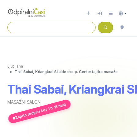
Ljubljana
Thai Sabai, Kriangkrai Skuldech s.p. Center tajske masaže
Thai Sabai, Kriangkrai 
MASAŽNI SALON
Zaprto (odpira čez 1 h 45 min)