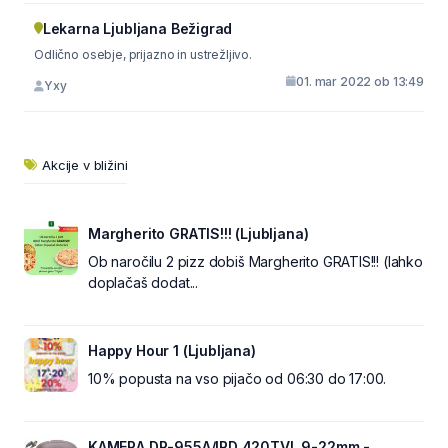
Lekarna Ljubljana Bežigrad
Odlično osebje, prijazno in ustrežljivo.
01. mar 2022 ob 13:49
Yxy
Akcije v bližini
Margherito GRATIS!!! (Ljubljana)
Ob naročilu 2 pizz dobiš Margherito GRATIS!!! (lahko
doplačaš dodat...
Happy Hour 1 (Ljubljana)
10% popusta na vso pijačo od 06:30 do 17:00.
KAMERA DP-955A/IRD 420TVL 9-22mm -