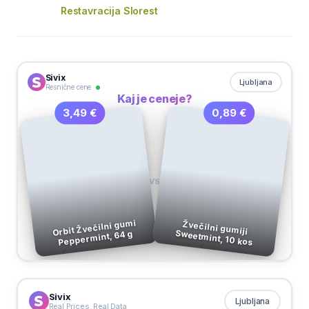
Restavracija Slorest
Sivix
Ljubljana
Resnične cene
Kaj je ceneje?
0,89 €
3,49 €
VS
Orbit Žvečilni gumi
Žvečilni gumiji
Sweetmint, 10 kos
Peppermint, 64 g
Sivix
Ljubljana
Real Prices. Real Data