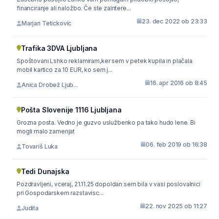
financiranje ali naložbo. Če ste zaintere...
23. dec 2022 ob 23:33
Marjan Tetickovic
Trafika 3DVA Ljubljana
Spoštovani Lshko reklamiram,ker sem v petek kupila in plačala
mobil kartico za 10 EUR, ko sem j...
16. apr 2016 ob 8:45
Anica Drobež Ljub...
Pošta Slovenije 1116 Ljubljana
Grozna posta. Vedno je guzvo uslužbenko pa tako hudo lene. Bi
mogli malo zamenjat
06. feb 2019 ob 16:38
Tovariš Luka
Tedi Dunajska
Pozdravljeni, vceraj, 21.11.25 dopoldan sem bila v vasi poslovalnici
pri Gospodarskem razstavisc...
22. nov 2025 ob 11:27
Judita