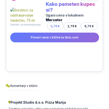
Kako pameten kupec
si?
Ugani ceno v lokalnem
Mercator
Sredstvo za odstranjevanje madežev, 75 ml
8,79 €
5,79 €
2,79 €
Preveri cene v bližini na Sivix.com
Komentarji v bližini
Projekt Studio d.o.o. Pizza Marija
Zasebno posojilo Lahko vam pomagam pridobiti posojilo,