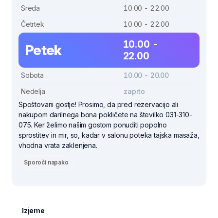
Sreda
10.00 - 22.00
Četrtek
10.00 - 22.00
10.00 -
Petek
22.00
Sobota
10.00 - 20.00
Nedelja
zaprto
Spoštovani gostje! Prosimo, da pred rezervacijo ali
nakupom darilnega bona pokličete na številko 031-310-
075. Ker želimo našim gostom ponuditi popolno
sprostitev in mir, so, kadar v salonu poteka tajska masaža,
vhodna vrata zaklenjena.
Sporoči napako
Izjeme