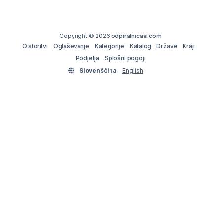
Copyright © 2026
odpiralnicasi.com
O storitvi
Oglaševanje
Kategorije
Katalog
Države
Kraji
Podjetja
Splošni pogoji
Slovenščina
English