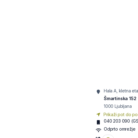
Hala A, kletna e
Šmartinska 152
1000
Ljubljana
Prikaži pot do po
040 203 090
(G
Odprto omrežje