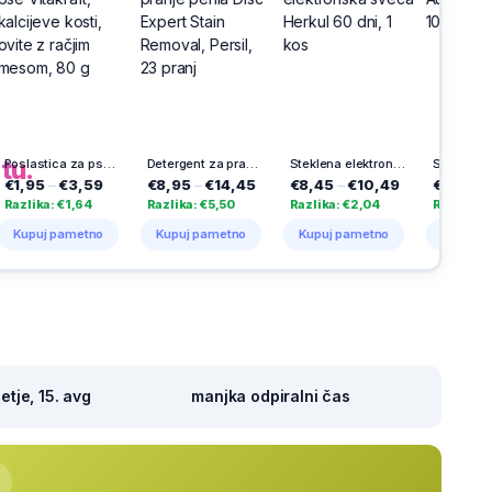
h
na
tu.
Poslastica za pse Vitakraft, kalcijeve kosti, ovite z račjim mesom, 80 g
Detergent za pranje perila Disc Expert Stain Removal, Persil, 23 pranj
Steklena elektronska sveča Herkul 60 dni, 1 kos
Solarna sveča Aurora, Vestina, 1000 dni
€3,59
€8,95
–
€14,45
€8,45
–
€10,49
€23,99
–
€25,49
€1,64
Razlika: €5,50
Razlika: €2,04
Razlika: €1,50
ametno
Kupuj pametno
Kupuj pametno
Kupuj pametno
tje, 15. avg
manjka odpiralni čas