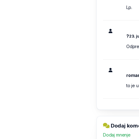
Lp.
?
23. j
Odpre
roman
to je 
Dodaj kome
Dodaj mnenje