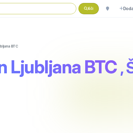
Doda
Išči
ubljana BTC
n Ljubljana BTC
,