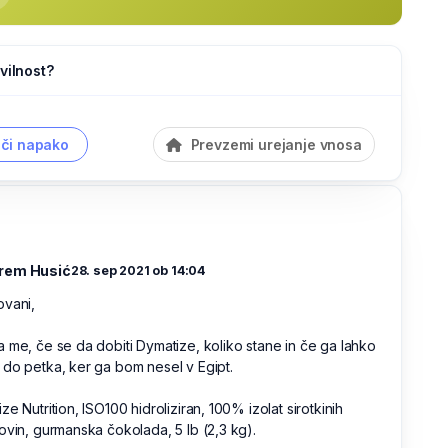
vilnost?
či napako
Prevzemi urejanje vnosa
rem Husić
28. sep 2021 ob 14:04
ovani,
 me, če se da dobiti Dymatize, koliko stane in če ga lahko
do petka, ker ga bom nesel v Egipt.
ze Nutrition, ISO100 hidroliziran, 100% izolat sirotkinih
ovin, gurmanska čokolada, 5 lb (2,3 kg).