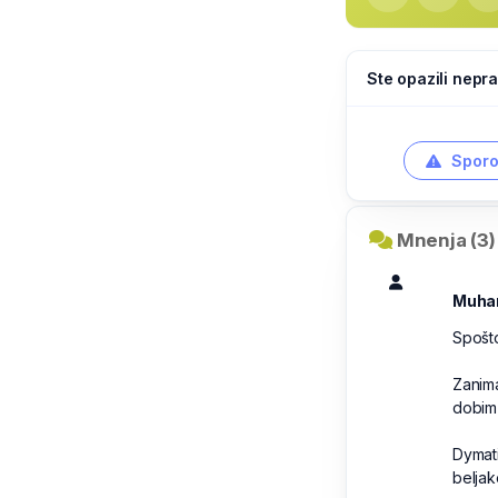
Ste opazili nepra
Sporo
Mnenja (3)
Muha
Spošt
Zanima
dobim 
Dymati
beljak