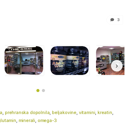
3
›
na
,
prehranska dopolnila
,
beljakovine
,
vitamini
,
kreatin
,
glutamin
,
minerali
,
omega-3