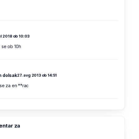
ul 2018 ob 10:03
 se ob 10h
 dolsak
27. avg 2013 ob 14:51
use za en **rac
ntar za