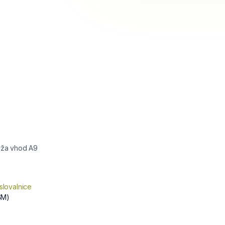
taža vhod A9
slovalnice
SM)