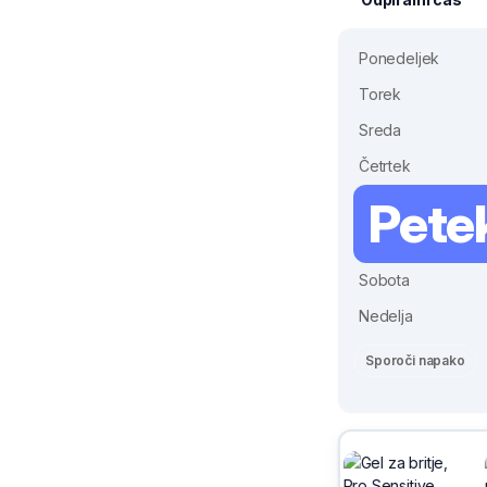
Ponedeljek
Torek
Sreda
Četrtek
Pete
Sobota
Nedelja
Sporoči napako
Sivix