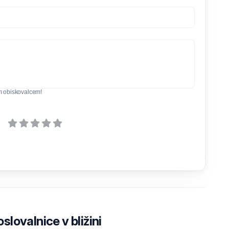
m obiskovalcem!
lovalnice v bližini