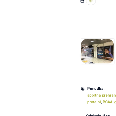
‹
Ponudba:
športna prehra
proteini
,
BCAA
,
Odpiralni čas