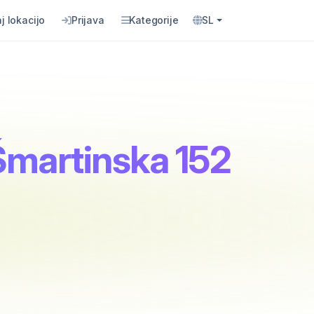
j lokacijo
Prijava
Kategorije
SL
 Šmartinska 152