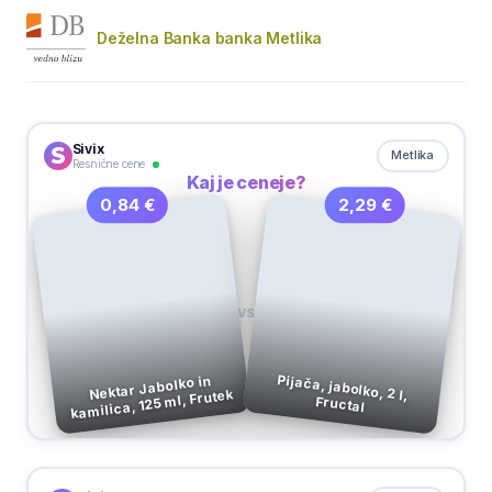
Deželna Banka banka Metlika
Sivix
Metlika
Resnične cene
Kaj je ceneje?
2,29 €
0,84 €
VS
Pijača, jabolko, 2 l,
Nektar Jabolko in
kamilica, 125 ml, Frutek
Fructal