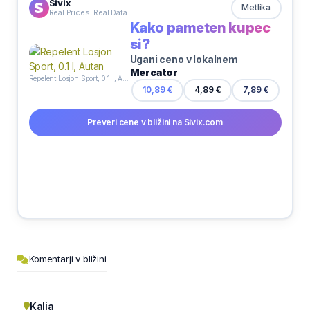
Sivix
Metlika
Real Prices. Real Data
Kako pameten kupec
si?
Ugani ceno v lokalnem
Mercator
Repelent Losjon Sport, 0.1 l, Autan
4,89 €
10,89 €
7,89 €
Preveri cene v bližini na Sivix.com
Komentarji v bližini
Kalia