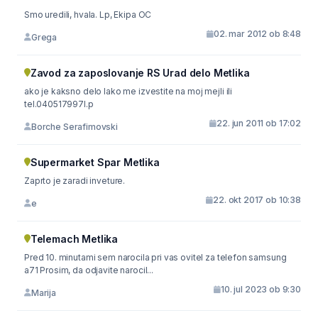
Smo uredili, hvala. Lp, Ekipa OC
02. mar 2012 ob 8:48
Grega
Zavod za zaposlovanje RS Urad delo Metlika
ako je kaksno delo lako me izvestite na moj mejli ili
tel.040517997l.p
22. jun 2011 ob 17:02
Borche Serafimovski
Supermarket Spar Metlika
Zaprto je zaradi inveture.
22. okt 2017 ob 10:38
e
Telemach Metlika
Pred 10. minutami sem narocila pri vas ovitel za telefon samsung
a71 Prosim, da odjavite narocil...
10. jul 2023 ob 9:30
Marija