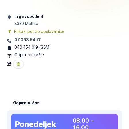
Trg svobode 4
8330
Metlika
Prikaži pot do poslovalnice
07 363 54 70
040 454 019
(GSM)
Odprto omrežje
Odpiralni čas
08.00 -
Ponedeljek
16.00