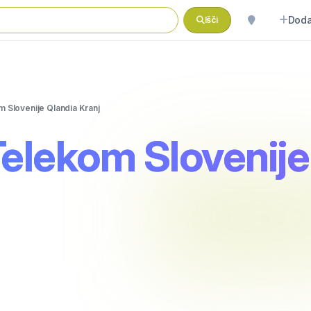
Doda
Išči
m Slovenije Qlandia Kranj
 Telekom Slovenije