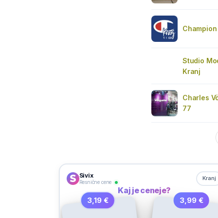
Champion 
Studio Mo
Kranj
Charles Vö
77
Sivix
Kranj
Resnične cene
Kaj je ceneje?
3,19 €
3,99 €