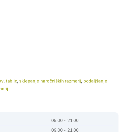
ov
,
tablic
,
sklepanje naročniških razmerij
,
podaljšanje
erij
09.00 - 21.00
09.00 - 21.00