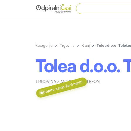
Kategorije
Trgovina
Kranj
Tolea d.o.o. Teleko
Tolea d.o.o.
TRGOVINA Z MOBILNIMI TELEFONI
Odprto samo še 9 min!!!