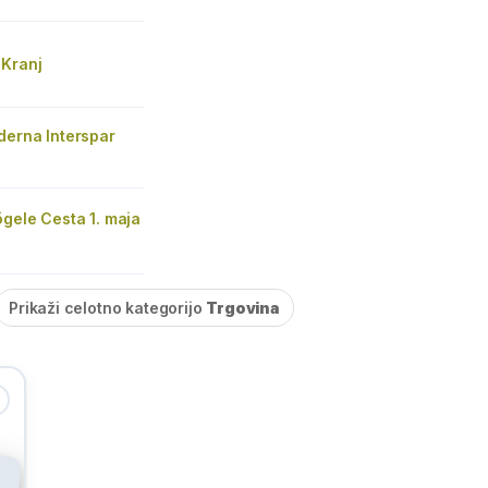
Kranj
derna Interspar
gele Cesta 1. maja
Prikaži celotno kategorijo
Trgovina