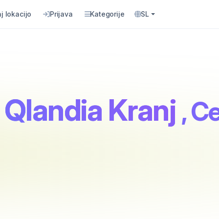
j lokacijo
Prijava
Kategorije
SL
 Qlandia Kranj
, C