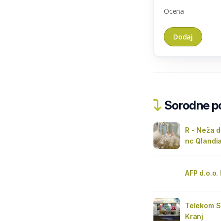
Ocena
Sorodne pos
R - Neža d
nc Qlandi
AFP d.o.o.
Telekom S
Kranj