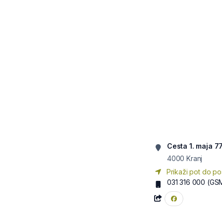
Cesta 1. maja 7
4000
Kranj
Prikaži pot do po
031 316 000
(GS