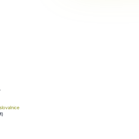
7
slovalnice
M)