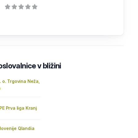
lovalnice v bližini
. o. Trgovina Neža,
a
 PE Prva liga Kranj
lovenije Qlandia