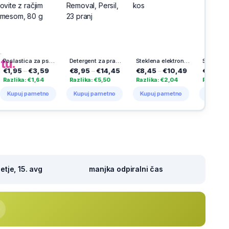
h
na
tu.
Poslastica za pse Vitakraft, kalcijeve kosti, ovite z račjim mesom, 80 g
Detergent za pranje perila Disc Expert Stain Removal, Persil, 23 pranj
Steklena elektronska sveča Herkul 60 dni, 1 kos
Solarna sveča Aurora, Vestina, 1000 dni
€3,59
€8,95
–
€14,45
€8,45
–
€10,49
€23,99
–
€25,49
€1,64
Razlika: €5,50
Razlika: €2,04
Razlika: €1,50
ametno
Kupuj pametno
Kupuj pametno
Kupuj pametno
tje, 15. avg
manjka odpiralni čas