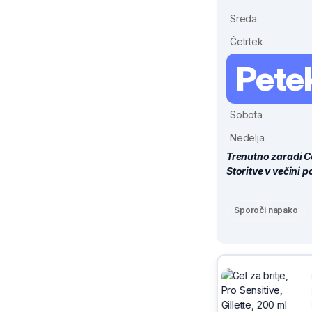
Sreda
Četrtek
Pete
Sobota
Nedelja
Trenutno zaradi C
Storitve v večini 
Sporoči napako
Sivix