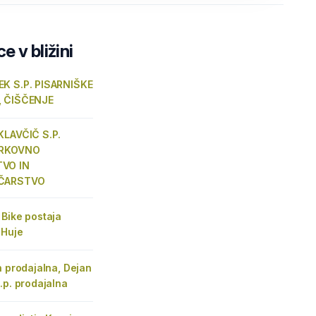
e v bližini
K S.P. PISARNIŠKE
, ČIŠČENJE
KLAVČIČ S.P.
ARKOVNO
VO IN
ČARSTVO
Bike postaja
 Huje
n prodajalna, Dejan
.p. prodajalna