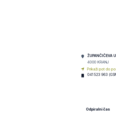
ŽUPANČIČEVA U
4000
KRANJ
Prikaži pot do po
041 523 963
(GS
Odpiralni čas