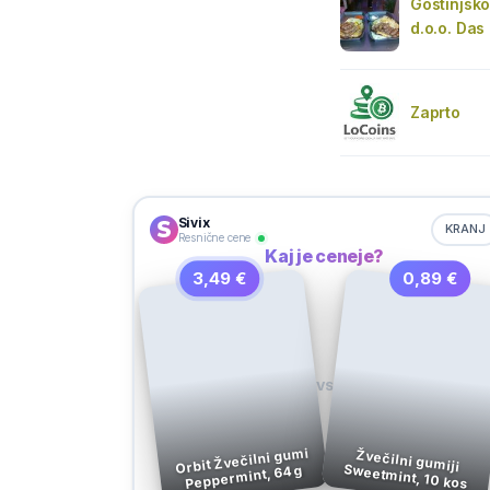
Gostinjsko
d.o.o. Das 
Zaprto
Sivix
KRANJ
Resnične cene
Kaj je ceneje?
3,49 €
0,89 €
VS
Orbit Žvečilni gumi
Žvečilni gumiji
Sweetmint, 10 kos
Peppermint, 64 g