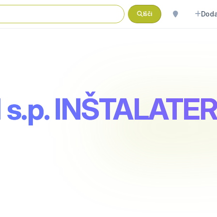
Doda
Išči
 s.p. INŠTALATE