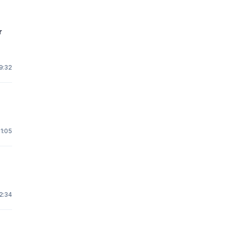
r
9:32
11:05
12:34