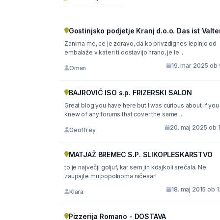
Gostinjsko podjetje Kranj d.o.o. Das ist Valte
Zanima me, ce je zdravo, da ko privzdignes lepinjo od
embalaže v kateri ti dostavijo hrano, je le...
19. mar 2025 ob 
Oman
BAJROVIĆ ISO s.p. FRIZERSKI SALON
Great blog you have here but I was curious about if you
knew of any forums that cover the same ...
20. maj 2025 ob 
Geoffrey
MATJAŽ BREMEC S.P. SLIKOPLESKARSTVO
to je največji goljuf, kar sem jih kdajkoli srečala. Ne
zaupajte mu popolnoma ničesar!
18. maj 2015 ob 
Klara
Pizzerija Romano - DOSTAVA