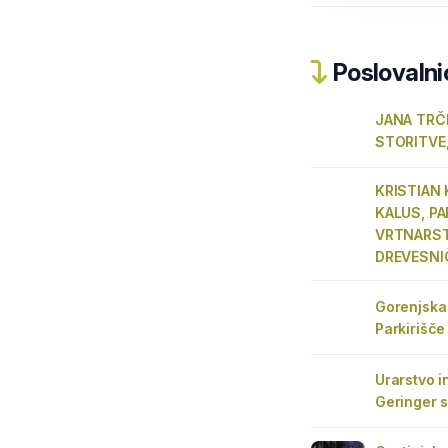
Poslovalnic
JANA TRČE
STORITVE
KRISTIAN 
KALUS, P
VRTNARST
DREVESNI
Gorenjska 
Parkirišče
Urarstvo i
Geringer s