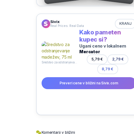
Sivix
KRANJ
Real Prices. Real Data
Kako pameten
kupec si?
Ugani ceno v lokalnem
Mercator
2,79 €
5,79 €
Sredstvo za odstranjevanje madežev, 75 ml
8,79 €
Preveri cene v bližini na Sivix.com
Komentarji v bližini