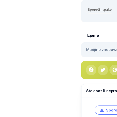
Sporoči napako
Izjeme
Marijino vnebovze
Ste opazili nepra
Sporo