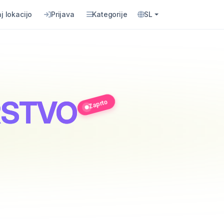
j lokacijo
Prijava
Kategorije
SL
RSTVO
Zaprto