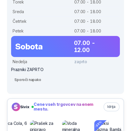
Torek
07.00 - 18.00
Sreda
07.00 - 18.00
Četrtek
07.00 - 18.00
Petek
07.00 - 18.00
07.00 -
Sobota
12.00
Nedelja
zaprto
Prazniki ZAPRTO
Sporoči napako
Cene vseh trgovcev na enem
Sivix
Idrija
mestu.
-33%
-30%