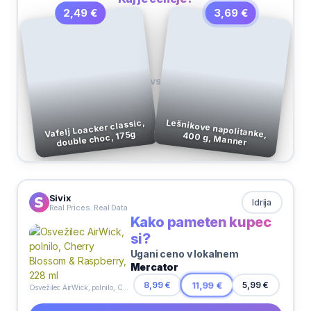
3,69 €
2,49 €
VS
Vafelj Loacker classic,
double choc, 175g
Lešnikove napolitanke, 400 g, Manner
Sivix
Idrija
Real Prices. Real Data
Kako pameten kupec
si?
Ugani ceno v lokalnem
Mercator
5,99 €
8,99 €
11,99 €
Osvežilec AirWick, polnilo, Cherry Blossom & Raspberry, 228 ml