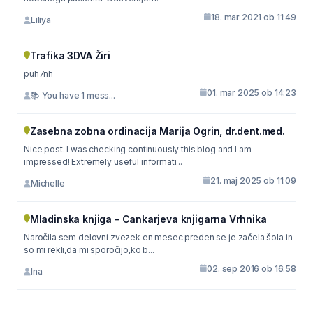
18. mar 2021 ob 11:49
Liliya
Trafika 3DVA Žiri
puh7nh
01. mar 2025 ob 14:23
📚 You have 1 mess...
Zasebna zobna ordinacija Marija Ogrin, dr.dent.med.
Nice post. I was checking continuously this blog and I am
impressed! Extremely useful informati...
21. maj 2025 ob 11:09
Michelle
Mladinska knjiga - Cankarjeva knjigarna Vrhnika
Naročila sem delovni zvezek en mesec preden se je začela šola in
so mi rekli,da mi sporočijo,ko b...
02. sep 2016 ob 16:58
Ina