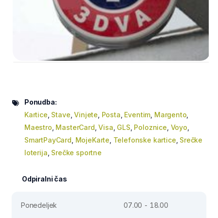
Ponudba:
Kartice
,
Stave
,
Vinjete
,
Posta
,
Eventim
,
Margento
,
Maestro
,
MasterCard
,
Visa
,
GLS
,
Poloznice
,
Voyo
,
SmartPayCard
,
MojeKarte
,
Telefonske kartice
,
Srečke
loterija
,
Srečke sportne
Odpiralni čas
Ponedeljek
07.00 - 18.00