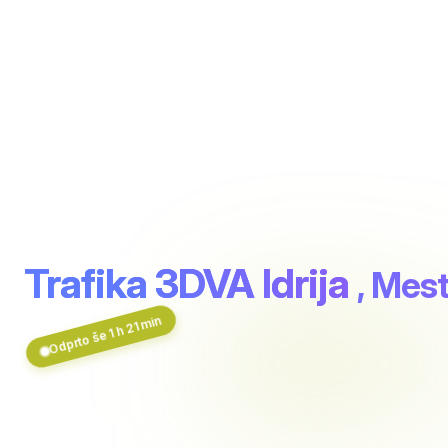
Trafika 3DVA Idrija
, Mest
Odprto še 1 h 21 min