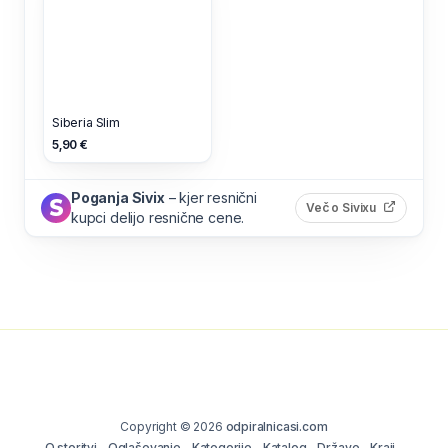
Siberia Slim
5,90 €
Poganja Sivix
– kjer resnični
(odpre s
Več o Sivixu
kupci delijo resnične cene.
Copyright © 2026
odpiralnicasi.com
O storitvi
Oglaševanje
Kategorije
Katalog
Države
Kraji