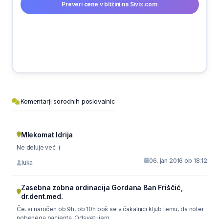
Preveri cene v bližini na Sivix.com
Komentarji sorodnih poslovalnic
Mlekomat Idrija
Ne deluje več :(
06. jan 2016 ob 18:12
luka
Zasebna zobna ordinacija Gordana Ban Friščić,
dr.dent.med.
Če. si naročen ob 9h, ob 10h boš se v čakalnici kljub temu, da noter
nobenega pacienta. Odsvetujem.