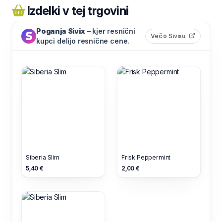
Izdelki v tej trgovini
Poganja Sivix
– kjer resnični
(odpre s
Več o Sivixu
kupci delijo resnične cene.
Siberia Slim
Frisk Peppermint
5,40 €
2,00 €