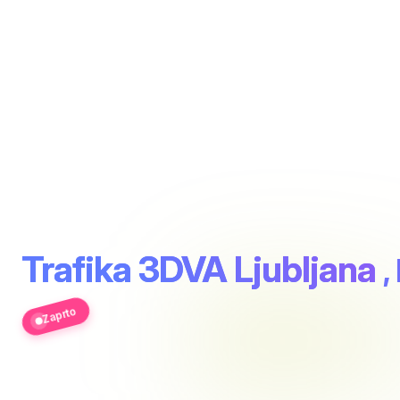
Trafika 3DVA Ljubljana
,
Zaprto