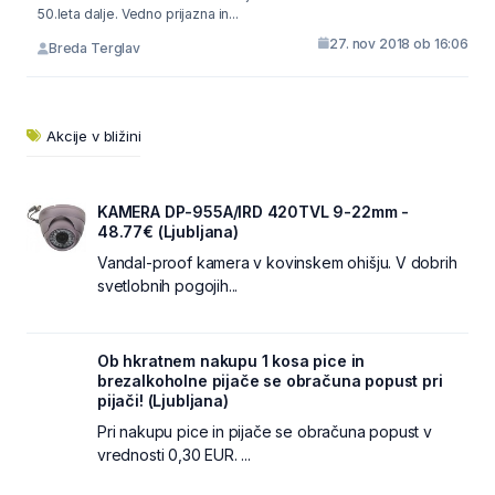
50.leta dalje. Vedno prijazna in...
27. nov 2018 ob 16:06
Breda Terglav
Akcije v bližini
KAMERA DP-955A/IRD 420TVL 9-22mm -
48.77€ (Ljubljana)
Vandal-proof kamera v kovinskem ohišju. V dobrih
svetlobnih pogojih...
Ob hkratnem nakupu 1 kosa pice in
brezalkoholne pijače se obračuna popust pri
pijači! (Ljubljana)
Pri nakupu pice in pijače se obračuna popust v
vrednosti 0,30 EUR. ...