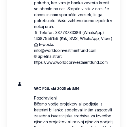
potrebo, ker vam je banka zavrnila kredit,
se obrnite na nas. Stopite v stik z nami še
danes in nam sporočite znesek, ki ga
potrebujete. Vašo zahtevo bomo izpolnili v
nekaj urah.
📱 Telefon: 33773733386 (WhatsApp)
14387959156 (Klik, SMS, WhatsApp, Viber)
📩 E-pošta:
info@worldcoinvestmentfund.com
🌐 Spletna stran:
https://www.worldcoinvestmentfund.com
WCIF
28. okt 2025 ob 8:56
Pozdravljeni.
Iščemo vodje projektov ali podjetja, s
katerimi bi lahko sodelovali in jim zagotovili
zasebna investicijska sredstva za izvedbo
njihovih projektov ali razvoj njihovih podjetij.