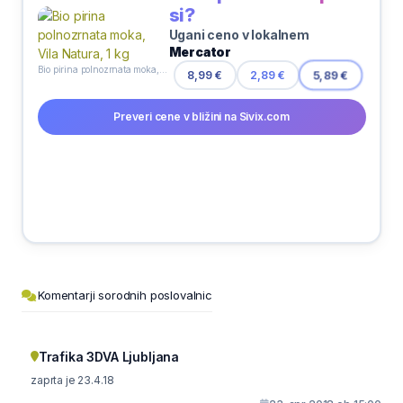
si?
Ugani ceno v lokalnem
Mercator
Bio pirina polnozrnata moka, Vila Natura, 1 kg
8,99 €
2,89 €
5,89 €
Preveri cene v bližini na Sivix.com
Komentarji sorodnih poslovalnic
Trafika 3DVA Ljubljana
zaprta je 23.4.18