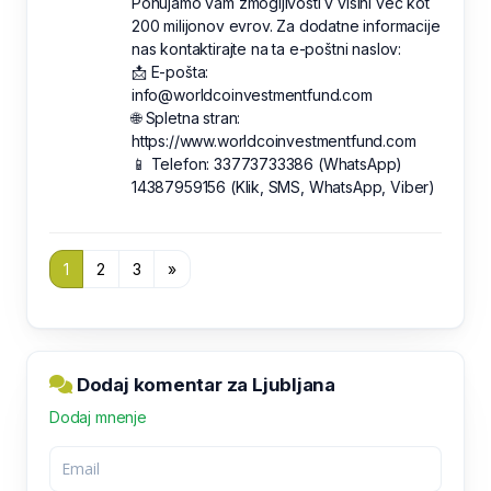
Ponujamo vam zmogljivosti v višini več kot
200 milijonov evrov. Za dodatne informacije
nas kontaktirajte na ta e-poštni naslov:
📩 E-pošta:
info@worldcoinvestmentfund.com
🌐 Spletna stran:
https://www.worldcoinvestmentfund.com
📱 Telefon: 33773733386 (WhatsApp)
14387959156 (Klik, SMS, WhatsApp, Viber)
1
2
3
»
Dodaj komentar za Ljubljana
Dodaj mnenje