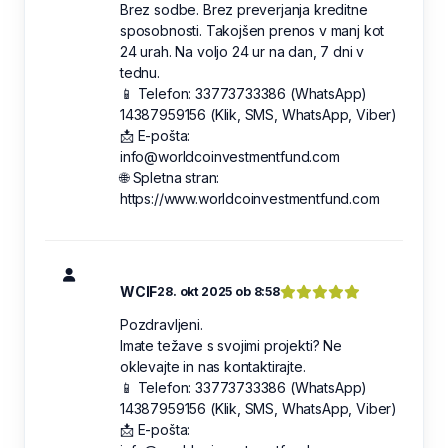
Brez sodbe. Brez preverjanja kreditne
sposobnosti. Takojšen prenos v manj kot
24 urah. Na voljo 24 ur na dan, 7 dni v
tednu.
📱 Telefon: 33773733386 (WhatsApp)
14387959156 (Klik, SMS, WhatsApp, Viber)
📩 E-pošta:
info@worldcoinvestmentfund.com
🌐 Spletna stran:
https://www.worldcoinvestmentfund.com
WCIF
28. okt 2025 ob 8:58
Pozdravljeni.
Imate težave s svojimi projekti? Ne
oklevajte in nas kontaktirajte.
📱 Telefon: 33773733386 (WhatsApp)
14387959156 (Klik, SMS, WhatsApp, Viber)
📩 E-pošta: