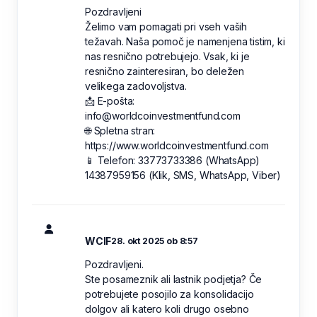
Pozdravljeni
Želimo vam pomagati pri vseh vaših
težavah. Naša pomoč je namenjena tistim, ki
nas resnično potrebujejo. Vsak, ki je
resnično zainteresiran, bo deležen
velikega zadovoljstva.
📩 E-pošta:
info@worldcoinvestmentfund.com
🌐 Spletna stran:
https://www.worldcoinvestmentfund.com
📱 Telefon: 33773733386 (WhatsApp)
14387959156 (Klik, SMS, WhatsApp, Viber)
WCIF
28. okt 2025 ob 8:57
Pozdravljeni.
Ste posameznik ali lastnik podjetja? Če
potrebujete posojilo za konsolidacijo
dolgov ali katero koli drugo osebno