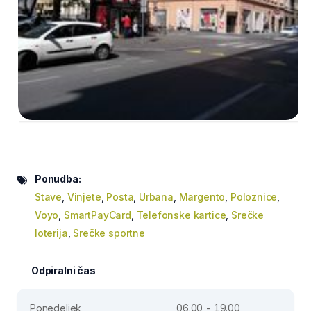
Ponudba:
Stave
,
Vinjete
,
Posta
,
Urbana
,
Margento
,
Poloznice
,
Voyo
,
SmartPayCard
,
Telefonske kartice
,
Srečke
loterija
,
Srečke sportne
Odpiralni čas
Ponedeljek
06.00 - 19.00