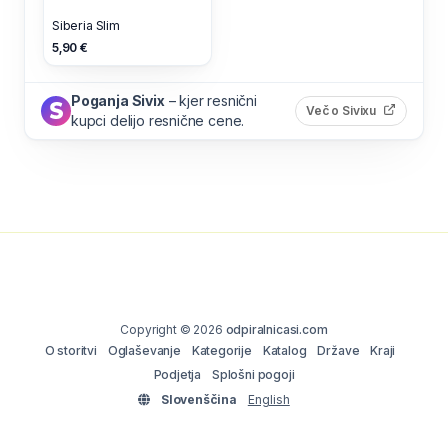
Siberia Slim
5,90 €
Poganja Sivix
– kjer resnični
(odpre s
Več o Sivixu
kupci delijo resnične cene.
Copyright © 2026
odpiralnicasi.com
O storitvi
Oglaševanje
Kategorije
Katalog
Države
Kraji
Podjetja
Splošni pogoji
Slovenščina
English