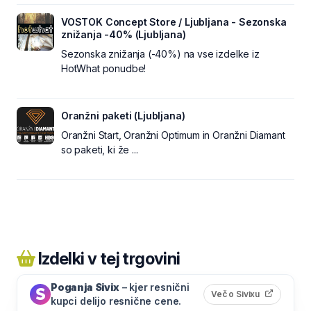
VOSTOK Concept Store / Ljubljana - Sezonska
znižanja -40% (Ljubljana)
Sezonska znižanja (-40%) na vse izdelke iz
HotWhat ponudbe!
Oranžni paketi (Ljubljana)
Oranžni Start, Oranžni Optimum in Oranžni Diamant
so paketi, ki že ...
Izdelki v tej trgovini
Poganja Sivix
– kjer resnični
(odpre s
Več o Sivixu
kupci delijo resnične cene.