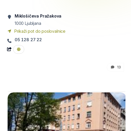
Miklošičeva Pražakova
1000
Ljubljana
Prikaži pot do poslovalnice
05 128 27 22
13