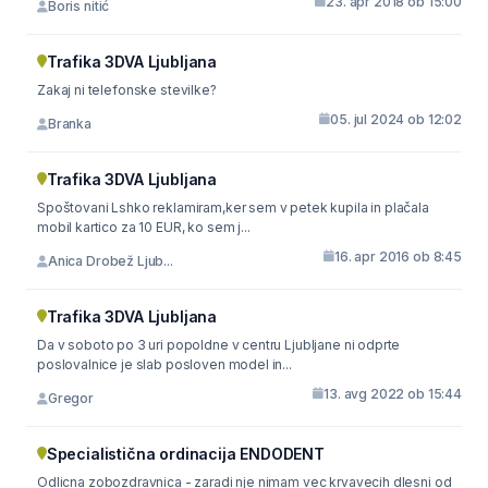
23. apr 2018 ob 15:00
Boris nitić
Trafika 3DVA Ljubljana
Zakaj ni telefonske stevilke?
05. jul 2024 ob 12:02
Branka
Trafika 3DVA Ljubljana
Spoštovani Lshko reklamiram,ker sem v petek kupila in plačala
mobil kartico za 10 EUR, ko sem j...
16. apr 2016 ob 8:45
Anica Drobež Ljub...
Trafika 3DVA Ljubljana
Da v soboto po 3 uri popoldne v centru Ljubljane ni odprte
poslovalnice je slab posloven model in...
13. avg 2022 ob 15:44
Gregor
Specialistična ordinacija ENDODENT
Odlicna zobozdravnica - zaradi nje nimam vec krvavecih dlesni od