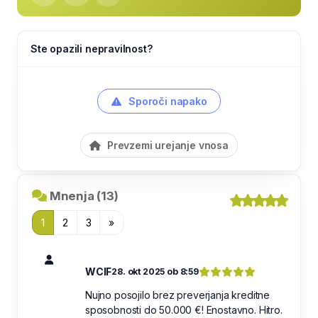
Ste opazili nepravilnost?
Sporoči napako
Prevzemi urejanje vnosa
Mnenja (13)
1
2
3
»
WCIF
28. okt 2025 ob 8:59
Nujno posojilo brez preverjanja kreditne
sposobnosti do 50.000 €! Enostavno. Hitro.