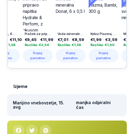
 1,5l
Prašek za pripravo napitka Hydrate & Perform, z okusom brusnice in jagodičevja, 400 g
Voda mineralna Donat, 6 x 0,5 l
Keksi Plazma, Bambi, 300 g
Moder kemični svinčnik, Bic, 1 mm, 3/1
1,10
€9,45
–
€11,99
€7,01
–
€8,59
€1,99
–
€3,59
€2,59
–
€3,9
8
Razlika: €2,54
Razlika: €1,58
Razlika: €1,60
Razlika: €1,40
Kupuj
Kupuj
Kupuj
Kupuj
pametno
pametno
pametno
pametno
Izjeme
manjka odpiralni
Marijino vnebovzetje, 15.
avg
čas