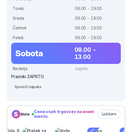
Torek
06.00 - 19.00
Sreda
06.00 - 19.00
Četrtek
06.00 - 19.00
Petek
06.00 - 19.00
08.00 -
Sobota
13.00
Nedelja
zaprto
Prazniki ZAPRTO
Sporoči napako
Cene vseh trgovcev na enem
Sivix
Ljubljana
mestu.
-33%
-30%