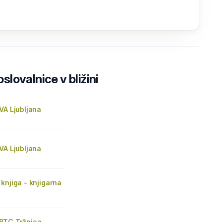
lovalnice v bližini
VA Ljubljana
VA Ljubljana
knjiga - knjigarna
BTC Tržnica,