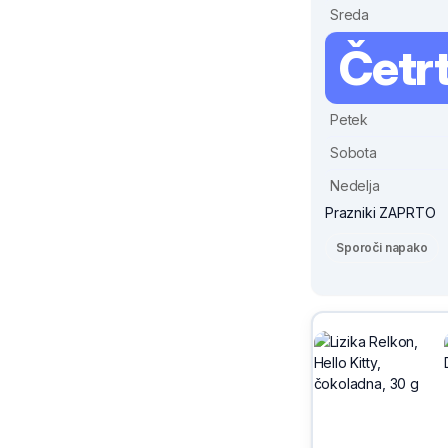
Sreda
Četr
Petek
Sobota
Nedelja
Prazniki ZAPRTO
Sporoči napako
Sivix
Ljubljana