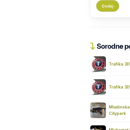
Sorodne pos
Trafika 3D
Trafika 3D
Mladinska 
Citypark
Mlekomat 