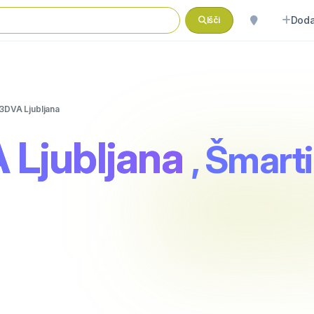
Doda
Išči
 3DVA Ljubljana
 Ljubljana
, Šmart