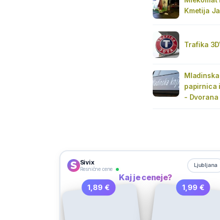
Kmetija J
Trafika 3D
Mladinska 
papirnica 
- Dvorana
Sivix
Ljubljana
Resnične cene
Kaj je ceneje?
1,89 €
1,99 €