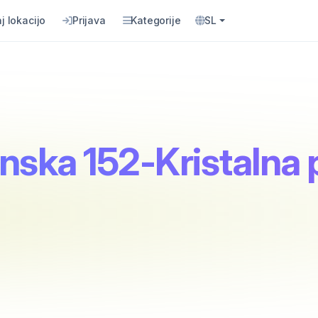
j lokacijo
Prijava
Kategorije
SL
inska 152-Kristalna