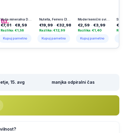
h
na
tu.
Voda mineralna Donat, 6 x 0,5 l
Nutella, Ferrero (3 kg)
Moder kemični svinčnik, Bic, 1 mm, 3/1
Svinčnik Pilot, tehnični, Super grip z minica
8,59
€19,99
–
€32,98
€2,59
–
€3,99
€2,58
–
€3,69
1,58
Razlika: €12,99
Razlika: €1,40
Razlika: €1,11
ametno
Kupuj pametno
Kupuj pametno
Kupuj pametno
tje, 15. avg
manjka odpiralni čas
vilnost?