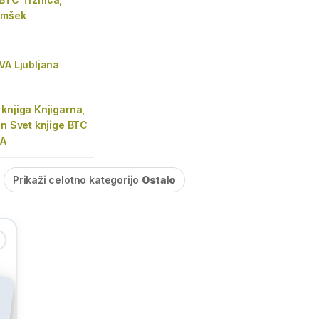
amšek
VA Ljubljana
knjiga Knjigarna,
in Svet knjige BTC
 A
Prikaži celotno kategorijo
Ostalo