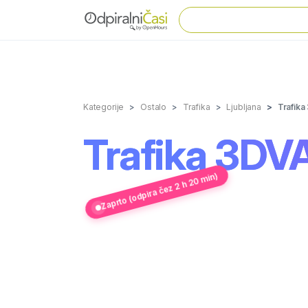
Kategorije
Ostalo
Trafika
Ljubljana
Trafika
Trafika 3DVA
Zaprto (odpira čez 2 h 20 min)