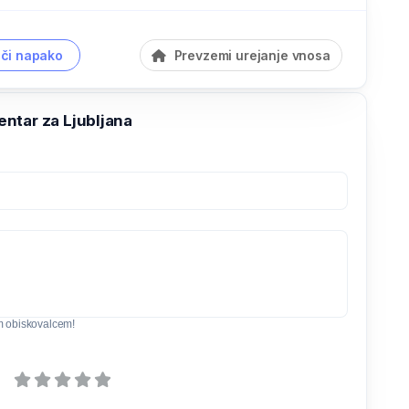
či napako
Prevzemi urejanje vnosa
ntar za Ljubljana
m obiskovalcem!