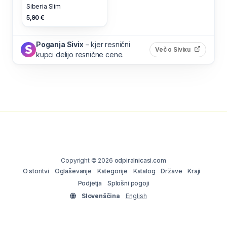
Siberia Slim
5,90 €
Poganja Sivix
– kjer resnični
(odpre s
Več o Sivixu
kupci delijo resnične cene.
Copyright © 2026
odpiralnicasi.com
O storitvi
Oglaševanje
Kategorije
Katalog
Države
Kraji
Podjetja
Splošni pogoji
Slovenščina
English