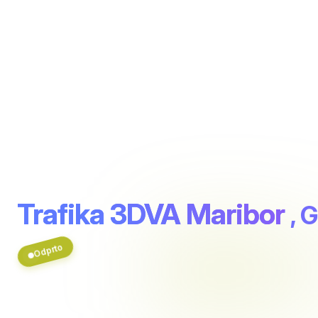
Trafika 3DVA Maribor
, 
Odprto