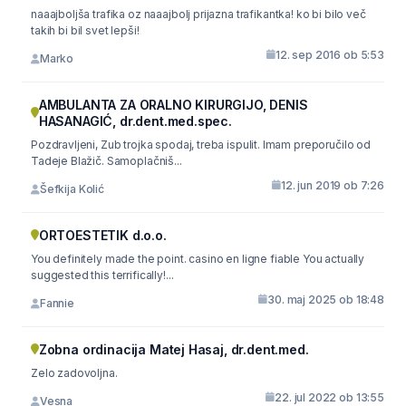
naaajboljša trafika oz naaajbolj prijazna trafikantka! ko bi bilo več
takih bi bil svet lepši!
12. sep 2016 ob 5:53
Marko
AMBULANTA ZA ORALNO KIRURGIJO, DENIS
HASANAGIĆ, dr.dent.med.spec.
Pozdravljeni, Zub trojka spodaj, treba ispulit. Imam preporučilo od
Tadeje Blažič. Samoplačniš...
12. jun 2019 ob 7:26
Šefkija Kolić
ORTOESTETIK d.o.o.
You definitely made the point. casino en ligne fiable You actually
suggested this terrifically!...
30. maj 2025 ob 18:48
Fannie
Zobna ordinacija Matej Hasaj, dr.dent.med.
Zelo zadovoljna.
22. jul 2022 ob 13:55
Vesna