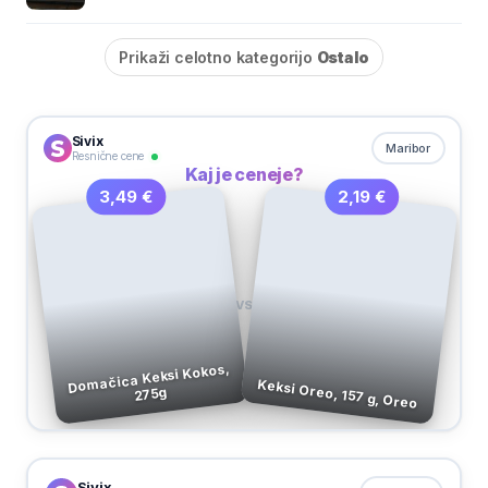
Prikaži celotno kategorijo
Ostalo
Sivix
Maribor
Resnične cene
Kaj je ceneje?
2,19 €
3,49 €
VS
Domačica Keksi Kokos,
Keksi Oreo, 157 g, Oreo
275g
Sivix