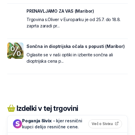
PRENAVLJAMO ZA VAS (Maribor)
Trgovina s.Oliver v Europarku je od 25.7. do 18.8.
zaprta zaradi pr...
Sončna in dioptrijska očala s popusti (Maribor)
Oglasite se v naši optiki in izberite sončna ali
dioptrijska cena p...
Izdelki v tej trgovini
Poganja Sivix
– kjer resnični
(odpre s
Več o Sivixu
kupci delijo resnične cene.