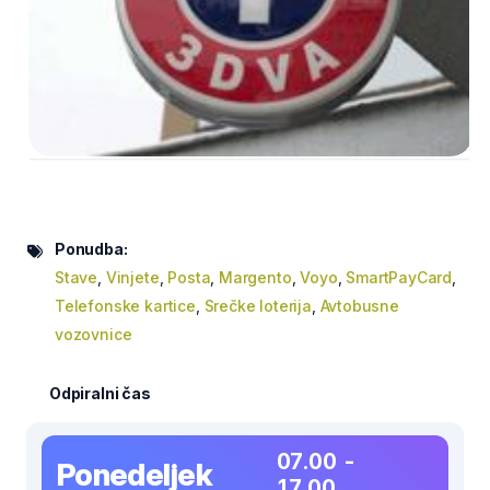
Ponudba:
Stave
,
Vinjete
,
Posta
,
Margento
,
Voyo
,
SmartPayCard
,
Telefonske kartice
,
Srečke loterija
,
Avtobusne
vozovnice
Odpiralni čas
07.00 -
Ponedeljek
17.00