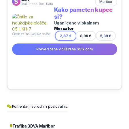
Maribor
Real Prices. Real Data
Kako pameten kupec
si?
Ugani ceno v lokalnem
Mercator
Čistilo za indukcijske plošče, 0.5 l, KH-7
8,99 €
2,87 €
5,89 €
Preveri cene v bližini na Sivix.com
Komentarji sorodnih poslovalnic
Trafika 3DVA Maribor