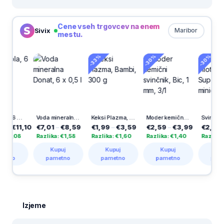
Cene vseh trgovcev na enem
Sivix
Maribor
mestu.
-33%
-30%
-30%
x 1,5l
Voda mineralna Donat, 6 x 0,5 l
Keksi Plazma, Bambi, 300 g
Moder kemični svinčnik, Bic, 1 mm, 3/1
Svinčnik Pilot, tehnični, Super grip z minica
1,10
€7,01
–
€8,59
€1,99
–
€3,59
€2,59
–
€3,99
€2,58
–
€3,6
8
Razlika: €1,58
Razlika: €1,60
Razlika: €1,40
Razlika: €1,11
Kupuj
Kupuj
Kupuj
Kupuj
pametno
pametno
pametno
pametno
Izjeme