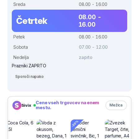
Sreda
08.00 - 16.00
08.00 -
Četrtek
16.00
Petek
08.00 - 16.00
Sobota
07.00 - 12.00
Nedelja
zaprto
Prazniki ZAPRTO
Sporoči napako
Cene vseh trgovcev na enem
Sivix
Mežica
mestu.
-30%
-30%