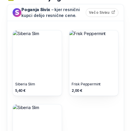
Poganja Sivix
– kjer resnični
(odpre s
Več o Sivixu
kupci delijo resnične cene.
Siberia Slim
Frisk Peppermint
5,40 €
2,00 €