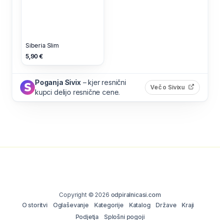
Siberia Slim
5,90 €
Poganja Sivix
– kjer resnični
(odpre s
Več o Sivixu
kupci delijo resnične cene.
Copyright © 2026
odpiralnicasi.com
O storitvi
Oglaševanje
Kategorije
Katalog
Države
Kraji
Podjetja
Splošni pogoji