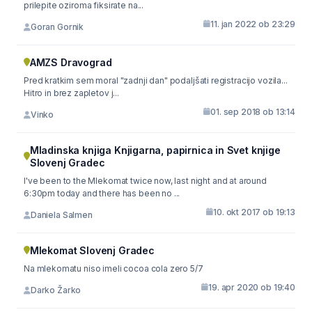
prilepite oziroma fiksirate na...
11. jan 2022 ob 23:29
Goran Gornik
AMZS Dravograd
Pred kratkim sem moral "zadnji dan" podaljšati registracijo vozila...
Hitro in brez zapletov j...
01. sep 2018 ob 13:14
Vinko
Mladinska knjiga Knjigarna, papirnica in Svet knjige
Slovenj Gradec
I've been to the Mlekomat twice now, last night and at around
6:30pm today and there has been no ...
10. okt 2017 ob 19:13
Daniela Salmen
Mlekomat Slovenj Gradec
Na mlekomatu niso imeli cocoa cola zero 5/7
19. apr 2020 ob 19:40
Darko Žarko