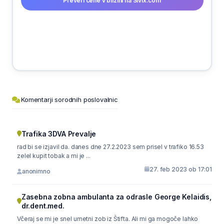
Preveri cene v bližini na Sivix.com
Komentarji sorodnih poslovalnic
Trafika 3DVA Prevalje
rad bi se izjavil da. danes dne 27.2.2023 sem prisel v trafiko 16.53
zelel kupit tobak a mi je ...
27. feb 2023 ob 17:01
anonimno
Zasebna zobna ambulanta za odrasle George Kelaidis,
dr.dent.med.
Včeraj se mi je snel umetni zob iz Štifta. Ali mi ga mogoče lahko