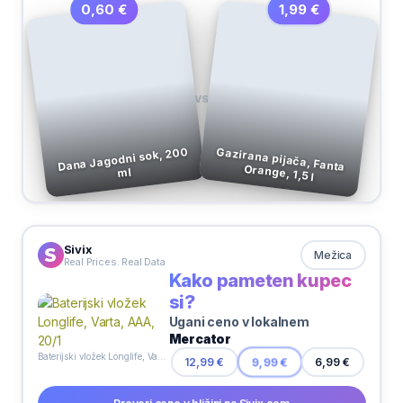
1,99 €
0,60 €
VS
Dana Jagodni sok, 200
Gazirana pijača, Fanta Orange, 1,5 l
ml
Sivix
Mežica
Real Prices. Real Data
Kako pameten kupec
si?
Ugani ceno v lokalnem
Mercator
Baterijski vložek Longlife, Varta, AAA, 20/1
12,99 €
9,99 €
6,99 €